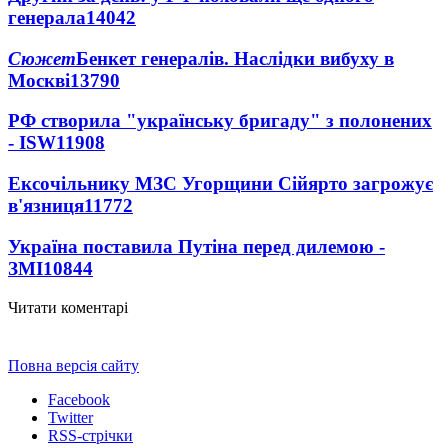
генерала
14042
Сюжет
Бенкет генералів. Наслідки вибуху в
Москві
13790
РФ створила "українську бригаду" з полонених
- ISW
11908
Ексочільнику МЗС Угорщини Сійярто загрожує
в'язниця
11772
Україна поставила Путіна перед дилемою -
ЗМІ
10844
Читати коментарі
Повна версія сайту
Facebook
Twitter
RSS-стрічки