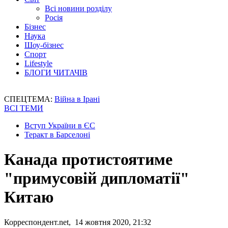
Всі новини розділу
Росія
Бізнес
Наука
Шоу-бізнес
Спорт
Lifestyle
БЛОГИ ЧИТАЧІВ
СПЕЦТЕМА:
Війна в Ірані
ВСІ ТЕМИ
Вступ України в ЄС
Теракт в Барселоні
Канада протистоятиме
"примусовій дипломатії"
Китаю
Корреспондент.net, 14 жовтня 2020, 21:32