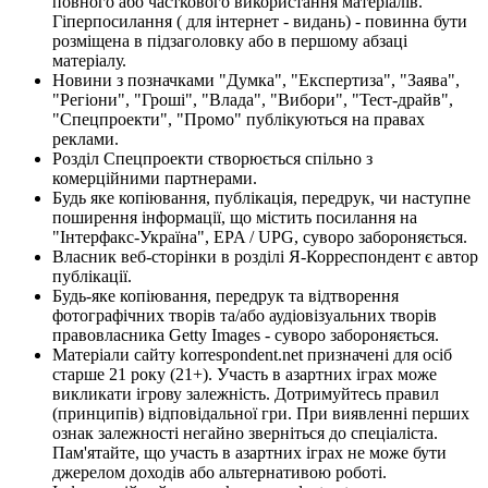
повного або часткового використання матеріалів.
Гіперпосилання ( для інтернет - видань) - повинна бути
розміщена в підзаголовку або в першому абзаці
матеріалу.
Новини з позначками "Думка", "Експертиза", "Заява",
"Регіони", "Гроші", "Влада", "Вибори", "Тест-драйв",
"Спецпроекти", "Промо" публікуються на правах
реклами.
Розділ Спецпроекти створюється спільно з
комерційними партнерами.
Будь яке копіювання, публікація, передрук, чи наступне
поширення інформації, що містить посилання на
"Інтерфакс-Україна", EPA / UPG, суворо забороняється.
Власник веб-сторінки в розділі Я-Корреспондент є автор
публікації.
Будь-яке копіювання, передрук та відтворення
фотографічних творів та/або аудіовізуальних творів
правовласника Getty Images - суворо забороняється.
Матеріали сайту korrespondent.net призначені для осіб
старше 21 року (21+). Участь в азартних іграх може
викликати ігрову залежність. Дотримуйтесь правил
(принципів) відповідальної гри. При виявленні перших
ознак залежності негайно зверніться до спеціаліста.
Пам'ятайте, що участь в азартних іграх не може бути
джерелом доходів або альтернативою роботі.