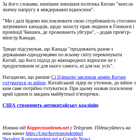
За його словами, нинішня зовнішня політика Китаю "внесла
значну напругу в міждержавні відносини".
"Ми і далі будемо висловлювати свою стурбованість стосовно
затриманих канадців, щодо захисту прав людини в Гонконзі і
провінції Чаншен, де проживають уйгури", - додав прем'єр-
міністр Канади.
Трюдо підсумував, що Канада "продовжить разом з
державами-однодумцями по всьому світу переконувати
Китай, що його підхід до міжнародних відносин не є
продуктивним ні для нього самого, ні для нас усіх".
Нагадаємо, що раніше
Сі Цзіньпін закликав армію Китаю
готуватися до війни
. Китайський лідер не уточнив, до війни з
ким саме потрібно готуватися. При цьому назвав посилення
армії одним із завдань майбутньої п'ятирічки.
США створюють антикитайську коаліцію
Новини від
Корреспондент.net
у Telegram. Підписуйтесь на
наш канал
https://t.me/korrespondentnet
Читайте Korrespondent.net в Google News