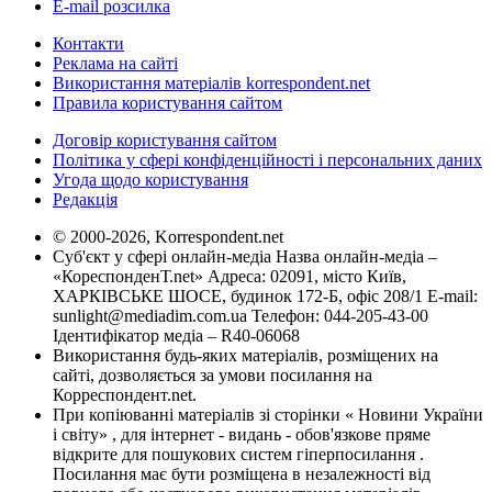
E-mail розсилка
Контакти
Реклама на сайті
Використання матеріалів korrespondent.net
Правила користування сайтом
Договір користування сайтом
Політика у сфері конфіденційності і персональних даних
Угода щодо користування
Редакція
© 2000-2026, Korrespondent.net
Суб'єкт у сфері онлайн-медіа Назва онлайн-медіа –
«КореспонденТ.net» Адреса: 02091, місто Київ,
ХАРКІВСЬКЕ ШОСЕ, будинок 172-Б, офіс 208/1 E-mail:
sunlight@mediadim.com.ua
Телефон: 044-205-43-00
Ідентифікатор медіа – R40-06068
Використання будь-яких матеріалів, розміщених на
сайті, дозволяється за умови посилання на
Корреспондент.net.
При копіюванні матеріалів зі сторінки « Новини України
і світу» , для інтернет - видань - обов'язкове пряме
відкрите для пошукових систем гіперпосилання .
Посилання має бути розміщена в незалежності від