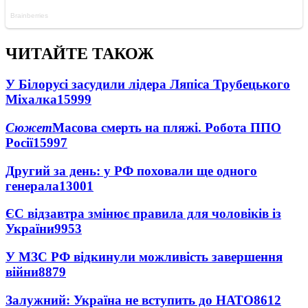
ЧИТАЙТЕ ТАКОЖ
У Білорусі засудили лідера Ляпіса Трубецького
Міхалка
15999
Сюжет
Масова смерть на пляжі. Робота ППО
Росії
15997
Другий за день: у РФ поховали ще одного
генерала
13001
ЄС відзавтра змінює правила для чоловіків із
України
9953
У МЗС РФ відкинули можливість завершення
війни
8879
Залужний: Україна не вступить до НАТО
8612