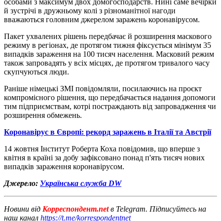
особами з максимум двох домогосподарств. Нині саме вечірки
й зустрічі в дружньому колі з різноманітної нагоди
вважаються головним джерелом заражень коронавірусом.
Пакет ухвалених рішень передбачає й розширення маскового
режиму в регіонах, де протягом тижня фіксується мінімум 35
випадків зараження на 100 тисяч населення. Масковий режим
також запровадять у всіх місцях, де протягом тривалого часу
скупчуються люди.
Раніше німецькі ЗМІ повідомляли, посилаючись на проєкт
компромісного рішення, що передбачається надання допомоги
тим підприємствам, котрі постраждають від запровадження чи
розширення обмежень.
Коронавірус в Європі: рекорд заражень в Італії та Австрії
14 жовтня Інститут Роберта Коха повідомив, що вперше з
квітня в країні за добу зафіксовано понад п'ять тисяч нових
випадків зараження коронавірусом.
Джерело:
Українська служба DW
Новини від
Корреспондент.net
в Telegram. Підписуйтесь на
наш канал
https://t.me/korrespondentnet