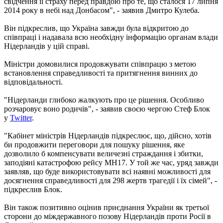
свідчення її страху перед правдою про те, що сталося 17 липня
2014 року в небі над Донбасом", - заявив Дмитро Кулеба.
Він підкреслив, що Україна завжди була відкритою до
співпраці і надавала всю необхідну інформацію органам влади
Нідерландів у цій справі.
Міністри домовилися продовжувати співпрацю з метою
встановлення справедливості та притягнення винних до
відповідальності.
"Нідерланди глибоко жалкують про це рішення. Особливо
розчаровує воно родичів", - заявив своєю чергою Стеф Блок
у
Twitter
.
"Кабінет міністрів Нідерландів підкреслює, що, дійсно, хотів
би продовжити переговори для пошуку рішення, яке
дозволило б компенсувати величезні страждання і збитки,
заподіяні катастрофою рейсу MH17. У той же час, уряд завжди
заявляв, що буде використовувати всі наявні можливості для
досягнення справедливості для 298 жертв трагедії і їх сімей", -
підкреслив Блок.
Він також позитивно оцінив приєднання України як третьої
сторони до міждержавного позову Нідерландів проти Росії в