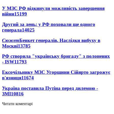
У МЗС РФ відкинули можливість завершення
війни
15199
Другий за день: у РФ поховали ще одного
генерала
14025
Сюжет
Бенкет генералів. Наслідки вибуху в
Москві
13785
РФ створила "українську бригаду" з полонених
- ISW
11793
Ексочільнику МЗС Угорщини Сійярто загрожує
в'язниця
11674
Україна поставила Путіна перед дилемою -
ЗМІ
10816
Читати коментарі