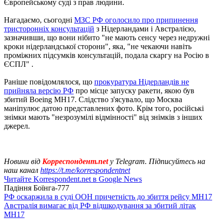
Європейському суді з прав людини.
Нагадаємо, сьогодні
МЗС РФ оголосило про припинення
тристоронніх консультацій
з Нідерландами і Австралією,
зазначивши, що вони нібито "не мають сенсу через недружні
кроки нідерландської сторони", яка, "не чекаючи навіть
проміжних підсумків консультацій, подала скаргу на Росію в
ЄСПЛ" .
Раніше повідомлялося, що
прокуратура Нідерландів не
прийняла версію РФ
про місце запуску ракети, якою був
збитий Boeing MH17. Слідство з'ясувало, що Москва
маніпулює датою представлених фото. Крім того, російські
знімки мають "незрозумілі відмінності" від знімків з інших
джерел.
Новини від
Корреспондент.net
у Telegram. Підписуйтесь на
наш канал
https://t.me/korrespondentnet
Читайте Korrespondent.net в Google News
Падіння Боїнга-777
РФ оскаржила в суді ООН причетність до збиття рейсу MH17
Австралія вимагає від РФ відшкодування за збитий літак
MH17