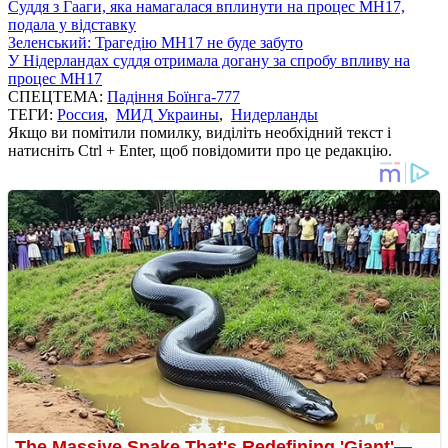
Суддя з Гааги, яка намагалася вплинути на процес МН17,
подала у відставку
Зеленський: Трагедію MH17 не буде забуто
У Нідерландах суддя отримала догану за спробу впливу на
процес MH17
СПЕЦТЕМА:
Падіння Боїнга-777
ТЕГИ:
Россия
,
МИД Украины
,
Нидерланды
Якщо ви помітили помилку, виділіть необхідний текст і
натисніть Ctrl + Enter, щоб повідомити про це редакцію.