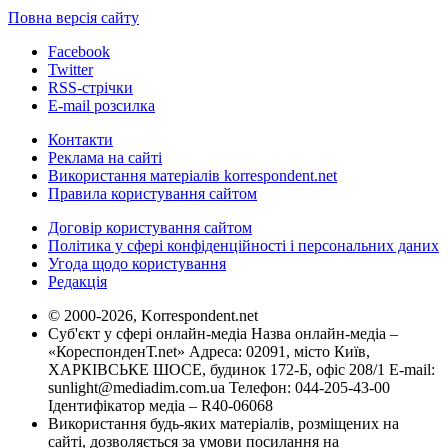
Повна версія сайту
Facebook
Twitter
RSS-стрічки
E-mail розсилка
Контакти
Реклама на сайті
Використання матеріалів korrespondent.net
Правила користування сайтом
Договір користування сайтом
Політика у сфері конфіденційності і персональних даних
Угода щодо користування
Редакція
© 2000-2026, Korrespondent.net
Суб'єкт у сфері онлайн-медіа Назва онлайн-медіа –
«КореспонденТ.net» Адреса: 02091, місто Київ,
ХАРКІВСЬКЕ ШОСЕ, будинок 172-Б, офіс 208/1 E-mail:
sunlight@mediadim.com.ua
Телефон: 044-205-43-00
Ідентифікатор медіа – R40-06068
Використання будь-яких матеріалів, розміщених на
сайті, дозволяється за умови посилання на