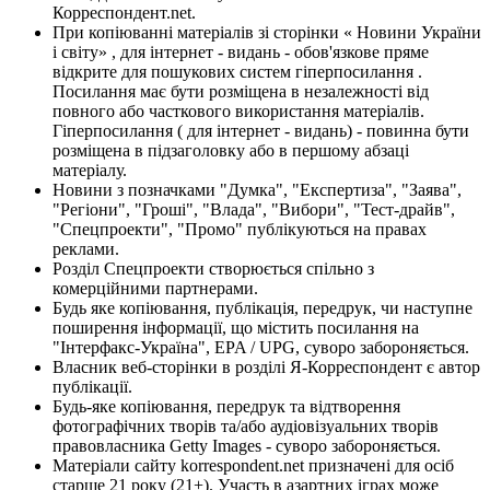
Корреспондент.net.
При копіюванні матеріалів зі сторінки « Новини України
і світу» , для інтернет - видань - обов'язкове пряме
відкрите для пошукових систем гіперпосилання .
Посилання має бути розміщена в незалежності від
повного або часткового використання матеріалів.
Гіперпосилання ( для інтернет - видань) - повинна бути
розміщена в підзаголовку або в першому абзаці
матеріалу.
Новини з позначками "Думка", "Експертиза", "Заява",
"Регіони", "Гроші", "Влада", "Вибори", "Тест-драйв",
"Спецпроекти", "Промо" публікуються на правах
реклами.
Розділ Спецпроекти створюється спільно з
комерційними партнерами.
Будь яке копіювання, публікація, передрук, чи наступне
поширення інформації, що містить посилання на
"Інтерфакс-Україна", EPA / UPG, суворо забороняється.
Власник веб-сторінки в розділі Я-Корреспондент є автор
публікації.
Будь-яке копіювання, передрук та відтворення
фотографічних творів та/або аудіовізуальних творів
правовласника Getty Images - суворо забороняється.
Матеріали сайту korrespondent.net призначені для осіб
старше 21 року (21+). Участь в азартних іграх може