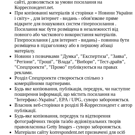
сайті, дозволяється за умови посилання на
Корреспондент.net.
При копіюванні матеріалів зі сторінки « Новини України
і світу» , для інтернет - видань - обов'язкове пряме
відкрите для пошукових систем гіперпосилання .
Посилання має бути розміщена в незалежності від
повного або часткового використання матеріалів.
Гіперпосилання ( для інтернет - видань) - повинна бути
розміщена в підзаголовку або в першому абзаці
матеріалу.
Новини з позначками "Думка", "Експертиза", "Заява",
"Регіони", "Гроші", "Влада", "Вибори", "Тест-драйв",
"Спецпроекти", "Промо" публікуються на правах
реклами.
Розділ Спецпроекти створюється спільно з
комерційними партнерами.
Будь яке копіювання, публікація, передрук, чи наступне
поширення інформації, що містить посилання на
"Інтерфакс-Україна", EPA / UPG, суворо забороняється.
Власник веб-сторінки в розділі Я-Корреспондент є автор
публікації.
Будь-яке копіювання, передрук та відтворення
фотографічних творів та/або аудіовізуальних творів
правовласника Getty Images - суворо забороняється.
Матеріали сайту korrespondent.net призначені для осіб