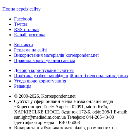
Повна версія сайту
Facebook
Twitter
RSS-стрічки
E-mail розсилка
Контакти
Реклама на сайті
Використання матеріалів korrespondent.net
Правила користування сайтом
Договір користування сайтом
Політика у сфері конфіденційності і персональних даних
Угода щодо користування
Редакція
© 2000-2026, Korrespondent.net
Суб'єкт у сфері онлайн-медіа Назва онлайн-медіа –
«КореспонденТ.net» Адреса: 02091, місто Київ,
ХАРКІВСЬКЕ ШОСЕ, будинок 172-Б, офіс 208/1 E-mail:
sunlight@mediadim.com.ua
Телефон: 044-205-43-00
Ідентифікатор медіа – R40-06068
Використання будь-яких матеріалів, розміщених на