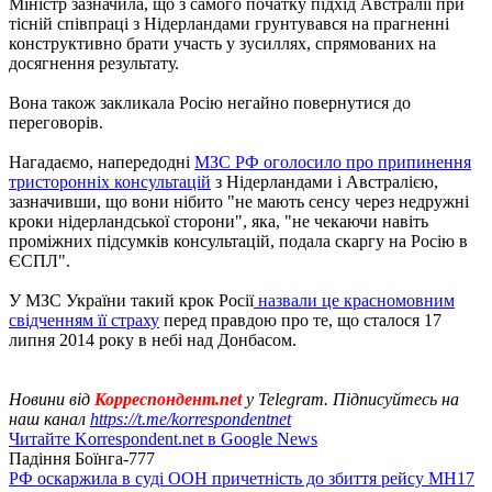
Міністр зазначила, що з самого початку підхід Австралії при
тісній співпраці з Нідерландами грунтувався на прагненні
конструктивно брати участь у зусиллях, спрямованих на
досягнення результату.
Вона також закликала Росію негайно повернутися до
переговорів.
Нагадаємо, напередодні
МЗС РФ оголосило про припинення
тристоронніх консультацій
з Нідерландами і Австралією,
зазначивши, що вони нібито "не мають сенсу через недружні
кроки нідерландської сторони", яка, "не чекаючи навіть
проміжних підсумків консультацій, подала скаргу на Росію в
ЄСПЛ".
У МЗС України такий крок Росії
назвали це красномовним
свідченням її страху
перед правдою про те, що сталося 17
липня 2014 року в небі над Донбасом.
Новини від
Корреспондент.net
у Telegram. Підписуйтесь на
наш канал
https://t.me/korrespondentnet
Читайте Korrespondent.net в Google News
Падіння Боїнга-777
РФ оскаржила в суді ООН причетність до збиття рейсу MH17