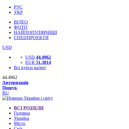
РУС
УКР
ВІДЕО
ФОТО
НАЙПОПУЛЯРНІШІ
СПЕЦПРОЕКТИ
USD
USD
44.4962
EUR
51.3814
Всі курси валют
44.4962
Авторизація
Пошук
RU
ВСІ РОЗДІЛИ
Головна
Україна
Місто
Світ