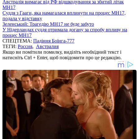
Австралія вимагає від РФ відшкодування за збитий літак
MH17
Суддя з Гааги, яка намагалася вплинути на процес МН17,
подала у відставку
Зеленський: Трагедію MH17 не буде забуто
У Нідерландах суддя отримала догану за спробу впливу на
процес MH17
СПЕЦТЕМА:
Падіння Боїнга-777
ТЕГИ:
Россия
,
Австралия
Якщо ви помітили помилку, виділіть необхідний текст і
натисніть Ctrl + Enter, щоб повідомити про це редакцію.