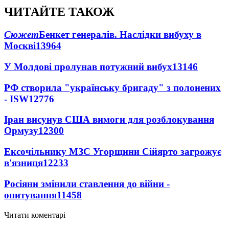
ЧИТАЙТЕ ТАКОЖ
Сюжет
Бенкет генералів. Наслідки вибуху в
Москві
13964
У Молдові пролунав потужний вибух
13146
РФ створила "українську бригаду" з полонених
- ISW
12776
Іран висунув США вимоги для розблокування
Ормузу
12300
Ексочільнику МЗС Угорщини Сійярто загрожує
в'язниця
12233
Росіяни змінили ставлення до війни -
опитування
11458
Читати коментарі