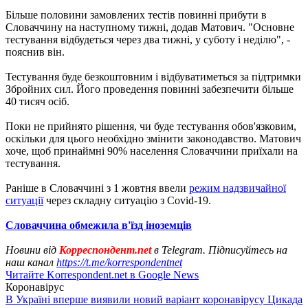
Більше половини замовлених тестів повинні прибути в
Словаччину на наступному тижні, додав Матович. "Основне
тестування відбудеться через два тижні, у суботу і неділю", -
пояснив він.
Тестування буде безкоштовним і відбуватиметься за підтримки
Збройних сил. Його проведення повинні забезпечити більше
40 тисяч осіб.
Поки не прийнято рішення, чи буде тестування обов'язковим,
оскільки для цього необхідно змінити законодавство. Матович
хоче, щоб принаймні 90% населення Словаччини приїхали на
тестування.
Раніше в Словаччині з 1 жовтня ввели
режим надзвичайної
ситуації
через складну ситуацію з Covid-19.
Словаччина обмежила в'їзд іноземців
Новини від
Корреспондент.net
в Telegram. Підписуйтесь на
наш канал
https://t.me/korrespondentnet
Читайте Korrespondent.net в Google News
Коронавірус
В Україні вперше виявили новий варіант коронавірусу Цикада