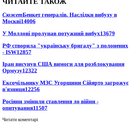
ЧИТАЙТЕ ТАКОЖ
Сюжет
Бенкет генералів. Наслідки вибуху в
Москві
14006
У Молдові пролунав потужний вибух
13679
РФ створила "українську бригаду" з полонених
- ISW
12857
Іран висунув США вимоги для розблокування
Ормузу
12322
Ексочільнику МЗС Угорщини Сійярто загрожує
в'язниця
12256
Росіяни змінили ставлення до війни -
опитування
11507
Читати коментарі