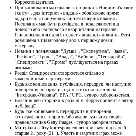
Корреспондент.net.
При копіюванні матеріалів зі сторінки « Новини України
і світу» , для інтернет - видань - обов'язкове пряме
відкрите для пошукових систем гіперпосилання .
Посилання має бути розміщена в незалежності від
повного або часткового використання матеріалів.
Гіперпосилання ( для інтернет - видань) - повинна бути
розміщена в підзаголовку або в першому абзаці
матеріалу.
Новини з позначками "Думка", "Експертиза", "Заява",
"Регіони", "Гроші", "Влада", "Вибори", "Тест-драйв",
"Спецпроекти", "Промо" публікуються на правах
реклами.
Розділ Спецпроекти створюється спільно з
комерційними партнерами.
Будь яке копіювання, публікація, передрук, чи наступне
поширення інформації, що містить посилання на
"Інтерфакс-Україна", EPA / UPG, суворо забороняється.
Власник веб-сторінки в розділі Я-Корреспондент є автор
публікації.
Будь-яке копіювання, передрук та відтворення
фотографічних творів та/або аудіовізуальних творів
правовласника Getty Images - суворо забороняється.
Матеріали сайту korrespondent.net призначені для осіб
старше 21 року (21+). Участь в азартних іграх може