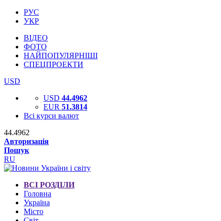
РУС
УКР
ВІДЕО
ФОТО
НАЙПОПУЛЯРНІШІ
СПЕЦПРОЕКТИ
USD
USD
44.4962
EUR
51.3814
Всі курси валют
44.4962
Авторизація
Пошук
RU
ВСІ РОЗДІЛИ
Головна
Україна
Місто
Світ