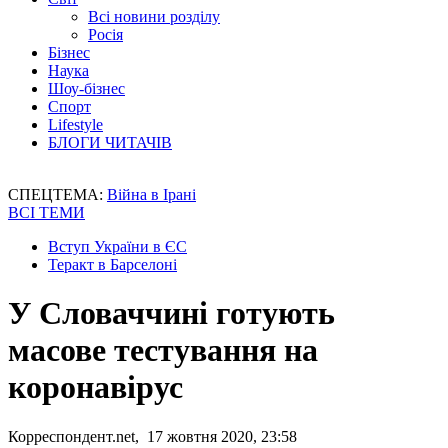
Всі новини розділу
Росія
Бізнес
Наука
Шоу-бізнес
Спорт
Lifestyle
БЛОГИ ЧИТАЧІВ
СПЕЦТЕМА:
Війна в Ірані
ВСІ ТЕМИ
Вступ України в ЄС
Теракт в Барселоні
У Словаччині готують
масове тестування на
коронавірус
Корреспондент.net, 17 жовтня 2020, 23:58