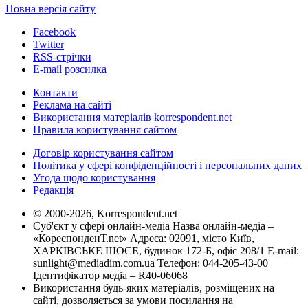
Повна версія сайту
Facebook
Twitter
RSS-стрічки
E-mail розсилка
Контакти
Реклама на сайті
Використання матеріалів korrespondent.net
Правила користування сайтом
Договір користування сайтом
Політика у сфері конфіденційності і персональних даних
Угода щодо користування
Редакція
© 2000-2026, Korrespondent.net
Суб'єкт у сфері онлайн-медіа Назва онлайн-медіа –
«КореспонденТ.net» Адреса: 02091, місто Київ,
ХАРКІВСЬКЕ ШОСЕ, будинок 172-Б, офіс 208/1 E-mail:
sunlight@mediadim.com.ua
Телефон: 044-205-43-00
Ідентифікатор медіа – R40-06068
Використання будь-яких матеріалів, розміщених на
сайті, дозволяється за умови посилання на