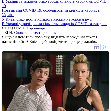
В Україні за тиждень різко зросла кількість хворих на COVID-
19
Нові штами COVID-19: особливості та кількість хворих в
Україні
У Києві різко зросла кількість хворих на коронавірус
В Україні утричі зросла кількість випадків COVID за тиждень
СПЕЦТЕМА:
Коронавірус
ТЕГИ:
Словакия
,
тестирование
Якщо ви помітили помилку, виділіть необхідний текст і
натисніть Ctrl + Enter, щоб повідомити про це редакцію.