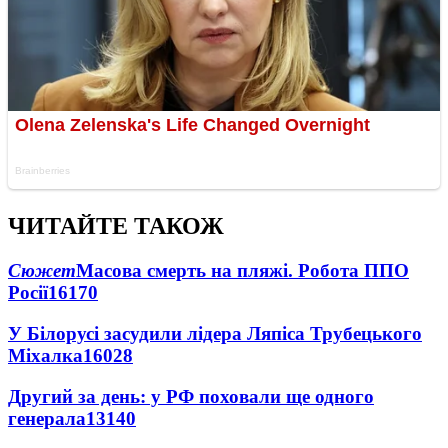
ЧИТАЙТЕ ТАКОЖ
Сюжет
Масова смерть на пляжі. Робота ППО
Росії
16170
У Білорусі засудили лідера Ляпіса Трубецького
Міхалка
16028
Другий за день: у РФ поховали ще одного
генерала
13140