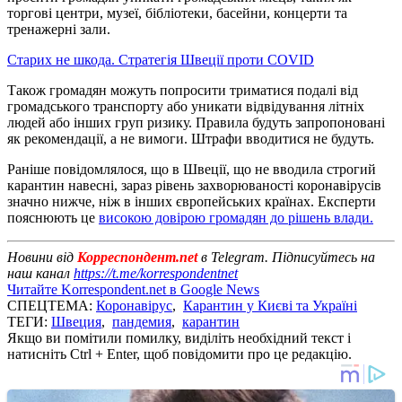
торгові центри, музеї, бібліотеки, басейни, концерти та
тренажерні зали.
Старих не шкода. Стратегія Швеції проти COVID
Також громадян можуть попросити триматися подалі від
громадського транспорту або уникати відвідування літніх
людей або інших груп ризику. Правила будуть запропоновані
як рекомендації, а не вимоги. Штрафи вводитися не будуть.
Раніше повідомлялося, що в Швеції, що не вводила строгий
карантин навесні, зараз рівень захворюваності коронавірусів
значно нижче, ніж в інших європейських країнах. Експерти
пояснюють це
високою довірою громадян до рішень влади.
Новини від
Корреспондент.net
в Telegram. Підписуйтесь на
наш канал
https://t.me/korrespondentnet
Читайте Korrespondent.net в Google News
СПЕЦТЕМА:
Коронавірус
,
Карантин у Києві та Україні
ТЕГИ:
Швеция
,
пандемия
,
карантин
Якщо ви помітили помилку, виділіть необхідний текст і
натисніть Ctrl + Enter, щоб повідомити про це редакцію.