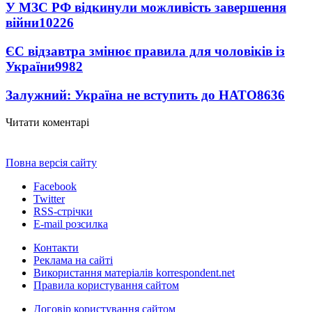
У МЗС РФ відкинули можливість завершення
війни
10226
ЄС відзавтра змінює правила для чоловіків із
України
9982
Залужний: Україна не вступить до НАТО
8636
Читати коментарі
Повна версія сайту
Facebook
Twitter
RSS-стрічки
E-mail розсилка
Контакти
Реклама на сайті
Використання матеріалів korrespondent.net
Правила користування сайтом
Договір користування сайтом