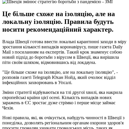
Це більше схоже на ізоляцію, але на
локальну ізоляцію. Правила будуть
носити рекомендаційний характер.
Влада Швеції готова ввести локальні карантинні заходи в міру
зростання кількості випадків коронавірусу, пише газета Daily
Mail з посиланням на експертів. Такий крок знаменує собою
новий підхід до боротьби з вірусом в Швеції, яка вирішила
піти своїм шляхом, відмовившись від локдауна.
"Це більше схоже на ізоляцію, але на локальну ізоляцію", -
розповів газеті Telegraph Юхан Нойд, який очолює відділ
інфекційних захворювань в Упсалі.
Зміни стратегії відбуваються на тлі другої хвилі, яка накрила
європейські країни цієї осені. Кількість випадків нових
заражень в ЄС зростає дуже стрімко і перше місце займає
Чехія.
Нові правила, які, як очікується, набудуть чинності в Швеції з
понеділка, дозволять регіональним органам охорони здоров'я
просити громадян уникати громадських місць, таких як