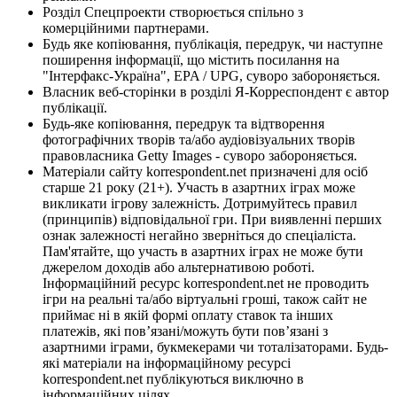
Розділ Спецпроекти створюється спільно з
комерційними партнерами.
Будь яке копіювання, публікація, передрук, чи наступне
поширення інформації, що містить посилання на
"Інтерфакс-Україна", EPA / UPG, суворо забороняється.
Власник веб-сторінки в розділі Я-Корреспондент є автор
публікації.
Будь-яке копіювання, передрук та відтворення
фотографічних творів та/або аудіовізуальних творів
правовласника Getty Images - суворо забороняється.
Матеріали сайту korrespondent.net призначені для осіб
старше 21 року (21+). Участь в азартних іграх може
викликати ігрову залежність. Дотримуйтесь правил
(принципів) відповідальної гри. При виявленні перших
ознак залежності негайно зверніться до спеціаліста.
Пам'ятайте, що участь в азартних іграх не може бути
джерелом доходів або альтернативою роботі.
Інформаційний ресурс korrespondent.net не проводить
ігри на реальні та/або віртуальні гроші, також сайт не
приймає ні в якій формі оплату ставок та інших
платежів, які пов’язані/можуть бути пов’язані з
азартними іграми, букмекерами чи тоталізаторами. Будь-
які матеріали на інформаційному ресурсі
korrespondent.net публікуються виключно в
інформаційних цілях.