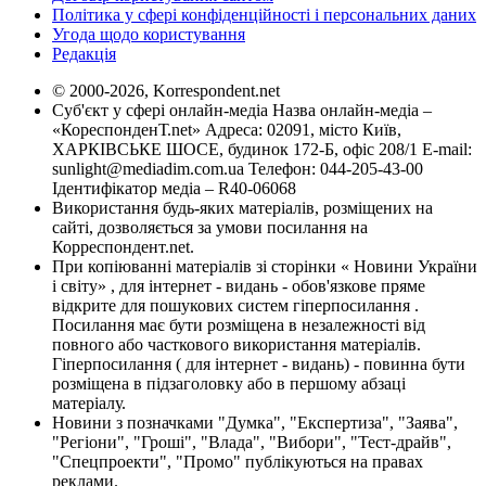
Політика у сфері конфіденційності і персональних даних
Угода щодо користування
Редакція
© 2000-2026, Korrespondent.net
Суб'єкт у сфері онлайн-медіа Назва онлайн-медіа –
«КореспонденТ.net» Адреса: 02091, місто Київ,
ХАРКІВСЬКЕ ШОСЕ, будинок 172-Б, офіс 208/1 E-mail:
sunlight@mediadim.com.ua
Телефон: 044-205-43-00
Ідентифікатор медіа – R40-06068
Використання будь-яких матеріалів, розміщених на
сайті, дозволяється за умови посилання на
Корреспондент.net.
При копіюванні матеріалів зі сторінки « Новини України
і світу» , для інтернет - видань - обов'язкове пряме
відкрите для пошукових систем гіперпосилання .
Посилання має бути розміщена в незалежності від
повного або часткового використання матеріалів.
Гіперпосилання ( для інтернет - видань) - повинна бути
розміщена в підзаголовку або в першому абзаці
матеріалу.
Новини з позначками "Думка", "Експертиза", "Заява",
"Регіони", "Гроші", "Влада", "Вибори", "Тест-драйв",
"Спецпроекти", "Промо" публікуються на правах
реклами.