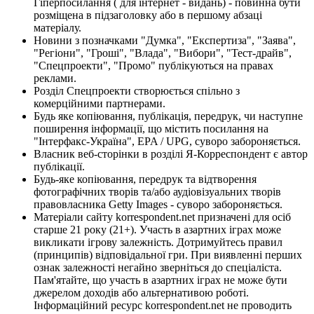
Гіперпосилання ( для інтернет - видань) - повинна бути
розміщена в підзаголовку або в першому абзаці
матеріалу.
Новини з позначками "Думка", "Експертиза", "Заява",
"Регіони", "Гроші", "Влада", "Вибори", "Тест-драйв",
"Спецпроекти", "Промо" публікуються на правах
реклами.
Розділ Спецпроекти створюється спільно з
комерційними партнерами.
Будь яке копіювання, публікація, передрук, чи наступне
поширення інформації, що містить посилання на
"Інтерфакс-Україна", EPA / UPG, суворо забороняється.
Власник веб-сторінки в розділі Я-Корреспондент є автор
публікації.
Будь-яке копіювання, передрук та відтворення
фотографічних творів та/або аудіовізуальних творів
правовласника Getty Images - суворо забороняється.
Матеріали сайту korrespondent.net призначені для осіб
старше 21 року (21+). Участь в азартних іграх може
викликати ігрову залежність. Дотримуйтесь правил
(принципів) відповідальної гри. При виявленні перших
ознак залежності негайно зверніться до спеціаліста.
Пам'ятайте, що участь в азартних іграх не може бути
джерелом доходів або альтернативою роботі.
Інформаційний ресурс korrespondent.net не проводить