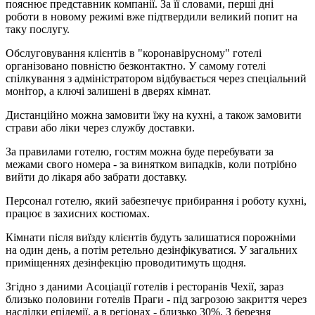
пояснює представник компанії. За її словами, перші дні
роботи в новому режимі вже підтвердили великий попит на
таку послугу.
Обслуговування клієнтів в "коронавірусному" готелі
організовано повністю безконтактно. У самому готелі
спілкування з адміністратором відбувається через спеціальний
монітор, а ключі залишені в дверях кімнат.
Дистанційно можна замовити їжу на кухні, а також замовити
страви або ліки через службу доставки.
За правилами готелю, гостям можна буде перебувати за
межами свого номера - за винятком випадків, коли потрібно
вийти до лікаря або забрати доставку.
Персонал готелю, який забезпечує прибирання і роботу кухні,
працює в захисних костюмах.
Кімнати після виїзду клієнтів будуть залишатися порожніми
на один день, а потім ретельно дезінфікуватися. У загальних
приміщеннях дезінфекцію проводитимуть щодня.
Згідно з даними Асоціації готелів і ресторанів Чехії, зараз
близько половини готелів Праги - під загрозою закриття через
наслідки епідемії, а в регіонах - близько 30%. З березня