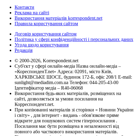
Контакти
Реклама на сайті
Використання матеріалів korrespondent.net
Правила користування сайтом
Договір користування сайтом
Політика у сфері конфіденційності і персональних даних
Угода щодо користування
Редакція
© 2000-2026, Korrespondent.net
Суб'єкт у сфері онлайн-медіа Назва онлайн-медіа –
«КореспонденТ.net» Адреса: 02091, місто Київ,
ХАРКІВСЬКЕ ШОСЕ, будинок 172-Б, офіс 208/1 E-mail:
sunlight@mediadim.com.ua
Телефон: 044-205-43-00
Ідентифікатор медіа – R40-06068
Використання будь-яких матеріалів, розміщених на
сайті, дозволяється за умови посилання на
Корреспондент.net.
При копіюванні матеріалів зі сторінки « Новини України
і світу» , для інтернет - видань - обов'язкове пряме
відкрите для пошукових систем гіперпосилання .
Посилання має бути розміщена в незалежності від
повного або часткового використання матеріалів.