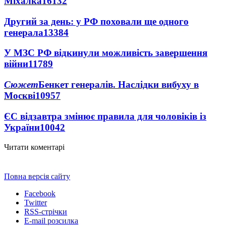
Міхалка
16132
Другий за день: у РФ поховали ще одного
генерала
13384
У МЗС РФ відкинули можливість завершення
війни
11789
Сюжет
Бенкет генералів. Наслідки вибуху в
Москві
10957
ЄС відзавтра змінює правила для чоловіків із
України
10042
Читати коментарі
Повна версія сайту
Facebook
Twitter
RSS-стрічки
E-mail розсилка