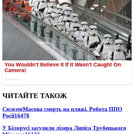
ЧИТАЙТЕ ТАКОЖ
Сюжет
Масова смерть на пляжі. Робота ППО
Росії
16478
У Білорусі засудили лідера Ляпіса Трубецького