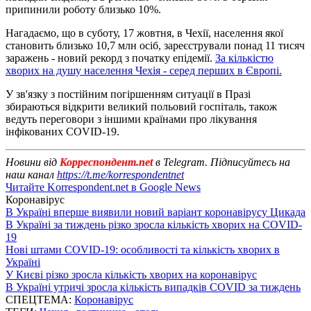
припинили роботу близько 10%.
Нагадаємо, що в суботу, 17 жовтня, в Чехії, населення якої
становить близько 10,7 млн ​​осіб, зареєстрували понад 11 тисяч
заражень - новий рекорд з початку епідемії.
За кількістю
хворих на душу населення Чехія - серед перших в Європі.
У зв'язку з постійним погіршенням ситуації в Празі
збираються відкрити великий польовий госпіталь, також
ведуть переговори з іншими країнами про лікування
інфікованих COVID-19.
Новини від
Корреспондент.net
в Telegram. Підписуйтесь на
наш канал
https://t.me/korrespondentnet
Читайте Korrespondent.net в Google News
Коронавірус
В Україні вперше виявили новий варіант коронавірусу Цикада
В Україні за тиждень різко зросла кількість хворих на COVID-
19
Нові штами COVID-19: особливості та кількість хворих в
Україні
У Києві різко зросла кількість хворих на коронавірус
В Україні утричі зросла кількість випадків COVID за тиждень
СПЕЦТЕМА:
Коронавірус