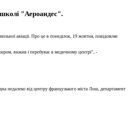
 школі "Аероандес".
ільної авіаціі. Про це в понеділок, 19 жовтня, повідомляє
жиром, вижив і перебуває в медичному центрі", -
удна недалеко від центру французького міста Лош, департамент