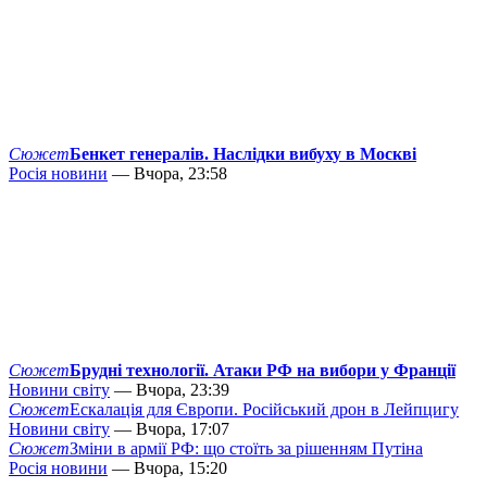
Сюжет
Бенкет генералів. Наслідки вибуху в Москві
Росія новини
— Вчора, 23:58
Сюжет
Брудні технології. Атаки РФ на вибори у Франції
Новини світу
— Вчора, 23:39
Сюжет
Ескалація для Європи. Російський дрон в Лейпцигу
Новини світу
— Вчора, 17:07
Сюжет
Зміни в армії РФ: що стоїть за рішенням Путіна
Росія новини
— Вчора, 15:20