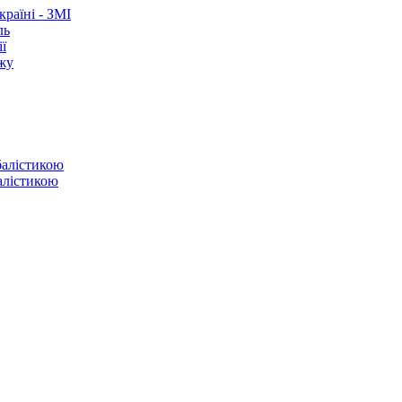
раїні - ЗМІ
ль
ї
ежу
балістикою