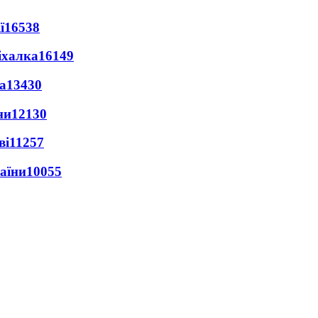
ї
16538
іхалка
16149
а
13430
ни
12130
ві
11257
раїни
10055