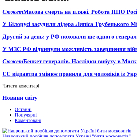
Сюжет
Масова смерть на пляжі. Робота ППО Росі
У Білорусі засудили лідера Ляпіса Трубецького М
Другий за день: у РФ поховали ще одного генерал
У МЗС РФ відкинули можливість завершення вій
Сюжет
Бенкет генералів. Наслідки вибуху в Моск
ЄС відзавтра змінює правила для чоловіків із Ук
Читати коментарі
Новини світу
Останні
Популярні
Коментовані
Навроцький пообіцяв допомогати Україні "бити московитів"