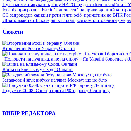
Путін може атакувати країну НАТО ще до закінчення війни в Ук
Іспанія пригрозила Італії "відповісти" на прикордонний контро
ЄС запровадив санкції проти п'яти осіб, причетних до ВПК Росі
78 затриманих і 18 катерів: в Іспанії розгромили злочинну мер
Сюжети
Вторгнення Росії в Україну. Онлайн
"Полювати на лучника, а не на стрілу". Як Україні боротись з 
Війна на Близькому Сході. Онлайн
Загадковий звук вибуху налякав Москву: що це було
Підсумки 06.08: Санкції проти РФ і дрон у Лейпцигу
ВИБІР РЕДАКТОРА