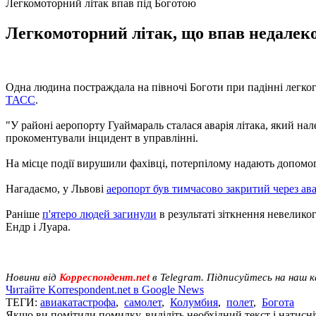
Легкомоторний літак впав під Боготою
Легкомоторний літак, що впав недалеко
Одна людина постраждала на півночі Боготи при падінні легкого
ТАСС
.
"У районі аеропорту Гуаймараль сталася аварія літака, який на
прокоментували інцидент в управлінні.
На місце події вирушили фахівці, потерпілому надають допомог
Нагадаємо, у Львові
аеропорт був тимчасово закритий через ава
Раніше
п'ятеро людей загинули
в результаті зіткнення невелико
Ендр і Луара.
Новини від
Корреспондент.net
в Telegram. Підписуйтесь на наш 
Читайте Korrespondent.net в Google News
ТЕГИ:
авиакатастрофа
,
самолет
,
Колумбия
,
полет
,
Богота
Якщо ви помітили помилку, виділіть необхідний текст і натисніт