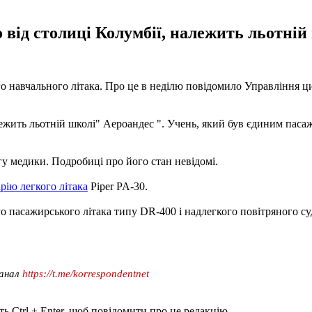
 від столиці Колумбії, належить льотній
 навчального літака. Про це в неділю повідомило Управління цив
лежить льотній школі" Аероандес ". Учень, який був єдиним паса
у медики. Подробиці про його стан невідомі.
рію легкого літака
Piper PA-30.
го пасажирського літака типу DR-400 і надлегкого повітряного с
канал
https://t.me/korrespondentnet
ь Ctrl + Enter, щоб повідомити про це редакцію.