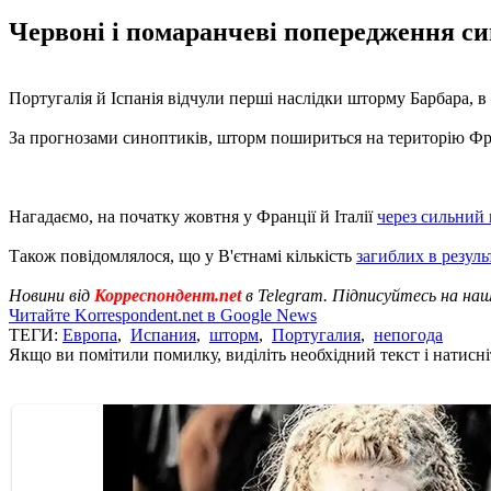
Червоні і помаранчеві попередження син
Португалія й Іспанія відчули перші наслідки шторму Барбара, в
За прогнозами синоптиків, шторм пошириться на територію Фра
Нагадаємо, на початку жовтня у Франції й Італії
через сильний
Також повідомлялося, що у В'єтнамі кількість
загиблих в резуль
Новини від
Корреспондент.net
в Telegram. Підписуйтесь на на
Читайте Korrespondent.net в Google News
ТЕГИ:
Европа
,
Испания
,
шторм
,
Португалия
,
непогода
Якщо ви помітили помилку, виділіть необхідний текст і натисніт