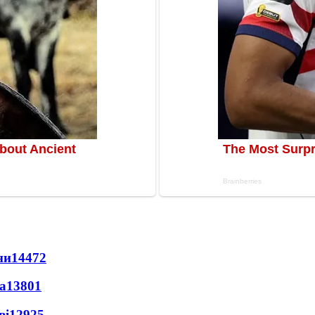
ни
14472
а
13801
ві
12925