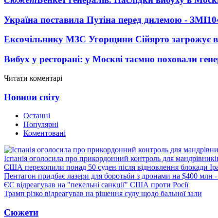
Україна поставила Путіна перед дилемою - ЗМІ
10
Ексочільнику МЗС Угорщини Сійярто загрожує в
Вибух у ресторані: у Москві таємно поховали ген
Читати коментарі
Новини світу
Останні
Популярні
Коментовані
Іспанія оголосила про прикордонний контроль для мандрівників 
США перехопили понад 50 суден після відновлення блокади Ір
Пентагон придбає лазери для боротьби з дронами на $400 млн -
ЄС відреагував на "пекельні санкції" США проти Росії
Трамп різко відреагував на рішення суду щодо бальної зали
Сюжети