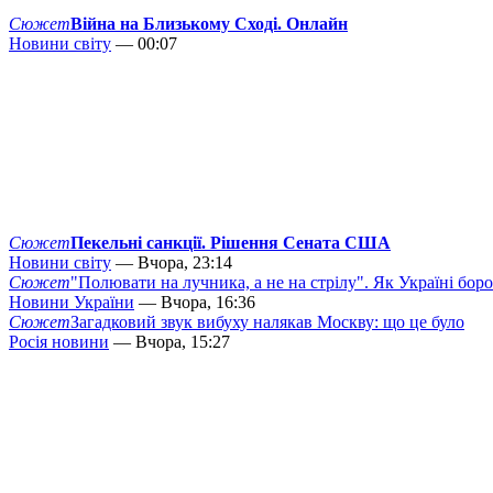
Сюжет
Війна на Близькому Сході. Онлайн
Новини світу
— 00:07
Сюжет
Пекельні санкції. Рішення Сената США
Новини світу
— Вчора, 23:14
Сюжет
"Полювати на лучника, а не на стрілу". Як Україні бор
Новини України
— Вчора, 16:36
Сюжет
Загадковий звук вибуху налякав Москву: що це було
Росія новини
— Вчора, 15:27