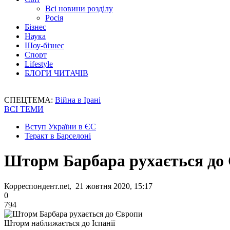
Всі новини розділу
Росія
Бізнес
Наука
Шоу-бізнес
Спорт
Lifestyle
БЛОГИ ЧИТАЧІВ
СПЕЦТЕМА:
Війна в Ірані
ВСІ ТЕМИ
Вступ України в ЄС
Теракт в Барселоні
Шторм Барбара рухається до
Корреспондент.net, 21 жовтня 2020, 15:17
0
794
Шторм наближається до Іспанії