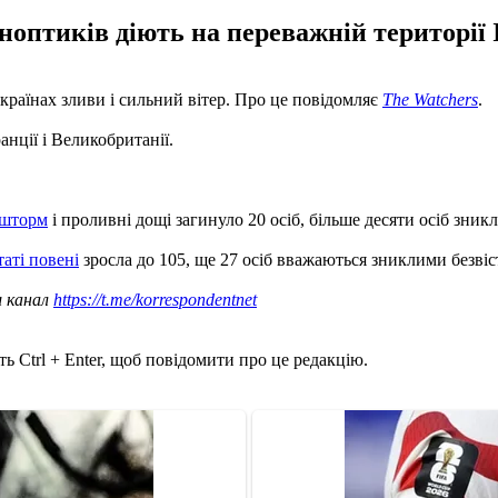
оптиків діють на переважній території І
 країнах зливи і сильний вітер. Про це повідомляє
The Watchers
.
нції і Великобританії.
 шторм
і проливні дощі загинуло 20 осіб, більше десяти осіб зникл
таті повені
зросла до 105, ще 27 осіб вважаються зниклими безвіс
ш канал
https://t.me/korrespondentnet
ь Ctrl + Enter, щоб повідомити про це редакцію.