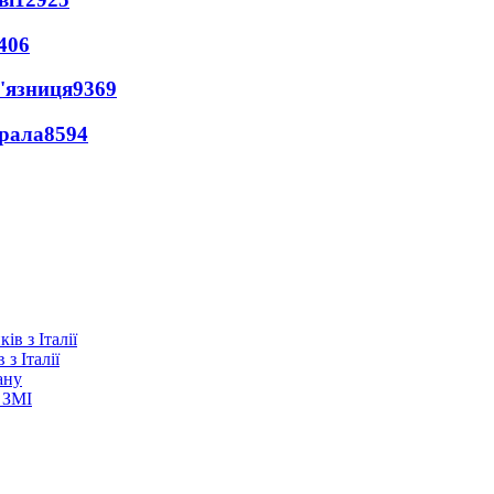
406
'язниця
9369
ерала
8594
з Італії
ану
 ЗМІ