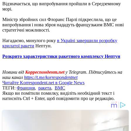
Відзначається, що випробування пройшли в Середземному
морі.
Міністр збройних сил Флоранс Парлі підкреслила, що це
випробування і нова зброя нададуть французьким ВМС нові
стратегічні можливості.
Нагадаємо, минулого року
в Україні завершили розробку
крилатої ракети
Нептун.
Розкрито характеристики ракетного комплексу Нептун
Новини від
Корреспондент.net
у Telegram. Підписуйтесь на
наш канал
https://t.me/korrespondentnet
Читайте Korrespondent.net в Google News
ТЕГИ:
Франция
,
ракета
,
ВМС
Якщо ви помітили помилку, виділіть необхідний текст і
натисніть Ctrl + Enter, щоб повідомити про це редакцію.