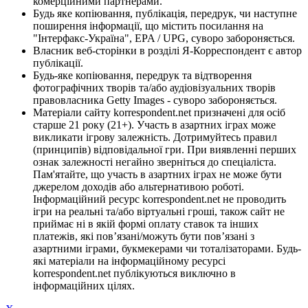
комерційними партнерами.
Будь яке копіювання, публікація, передрук, чи наступне
поширення інформації, що містить посилання на
"Інтерфакс-Україна", EPA / UPG, суворо забороняється.
Власник веб-сторінки в розділі Я-Корреспондент є автор
публікації.
Будь-яке копіювання, передрук та відтворення
фотографічних творів та/або аудіовізуальних творів
правовласника Getty Images - суворо забороняється.
Матеріали сайту korrespondent.net призначені для осіб
старше 21 року (21+). Участь в азартних іграх може
викликати ігрову залежність. Дотримуйтесь правил
(принципів) відповідальної гри. При виявленні перших
ознак залежності негайно зверніться до спеціаліста.
Пам'ятайте, що участь в азартних іграх не може бути
джерелом доходів або альтернативою роботі.
Інформаційний ресурс korrespondent.net не проводить
ігри на реальні та/або віртуальні гроші, також сайт не
приймає ні в якій формі оплату ставок та інших
платежів, які пов’язані/можуть бути пов’язані з
азартними іграми, букмекерами чи тоталізаторами. Будь-
які матеріали на інформаційному ресурсі
korrespondent.net публікуються виключно в
інформаційних цілях.