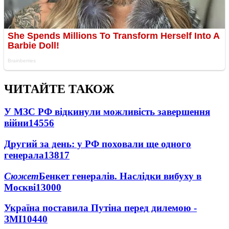
ЧИТАЙТЕ ТАКОЖ
У МЗС РФ відкинули можливість завершення
війни
14556
Другий за день: у РФ поховали ще одного
генерала
13817
Сюжет
Бенкет генералів. Наслідки вибуху в
Москві
13000
Україна поставила Путіна перед дилемою -
ЗМІ
10440