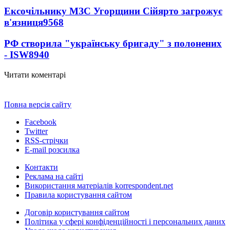
Ексочільнику МЗС Угорщини Сійярто загрожує
в'язниця
9568
РФ створила "українську бригаду" з полонених
- ISW
8940
Читати коментарі
Повна версія сайту
Facebook
Twitter
RSS-стрічки
E-mail розсилка
Контакти
Реклама на сайті
Використання матеріалів korrespondent.net
Правила користування сайтом
Договір користування сайтом
Політика у сфері конфіденційності і персональних даних