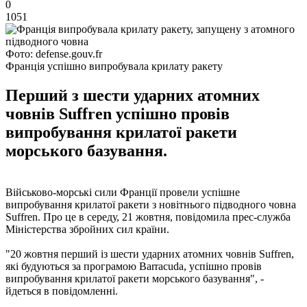
0
1051
Фото: defense.gouv.fr
Франція успішно випробувала крилату ракету
Перший з шести ударних атомних
човнів Suffren успішно провів
випробування крилатої ракети
морського базування.
Військово-морські сили Франції провели успішне
випробування крилатої ракети з новітнього підводного човна
Suffren. Про це в середу, 21 жовтня, повідомила прес-служба
Міністерства збройних сил країни.
"20 жовтня перший із шести ударних атомних човнів Suffren,
які будуються за програмою Barracuda, успішно провів
випробування крилатої ракети морського базування", -
йдеться в повідомленні.