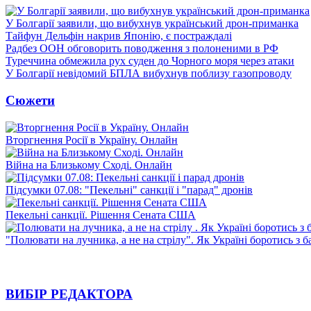
У Болгарії заявили, що вибухнув український дрон-приманка
Тайфун Дельфін накрив Японію, є постраждалі
Радбез ООН обговорить поводження з полоненими в РФ
Туреччина обмежила рух суден до Чорного моря через атаки
У Болгарії невідомий БПЛА вибухнув поблизу газопроводу
Сюжети
Вторгнення Росії в Україну. Онлайн
Війна на Близькому Сході. Онлайн
Підсумки 07.08: "Пекельні" санкції і "парад" дронів
Пекельні санкції. Рішення Сената США
"Полювати на лучника, а не на стрілу". Як Україні боротись з 
ВИБІР РЕДАКТОРА