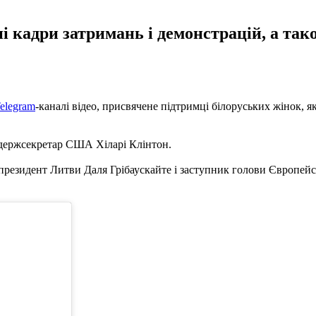
і кадри затримань і демонстрацій, а та
elegram
-каналі відео, присвячене підтримці білоруських жінок, я
с-держсекретар США Хіларі Клінтон.
езидент Литви Даля Грібаускайте і заступник голови Європейсько