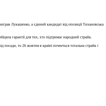
 виграв Лукашенко, а єдиний кандидат від опозиції Тихановська
обіцяла гарантії для тих, хто підтримає народний страйк.
д посади, то 26 жовтня в країні почнеться тотальна страйк і