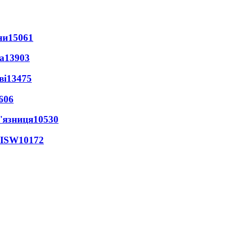
ни
15061
а
13903
ві
13475
606
'язниця
10530
 ISW
10172