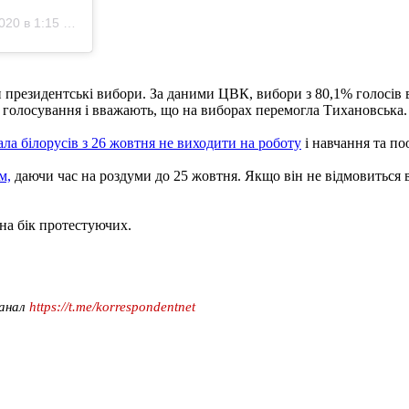
20 в 1:15 PDT
ли президентські вибори. За даними ЦВК, вибори з 80,1% голосів
 голосування і вважають, що на виборах перемогла Тихановська.
ла білорусів з 26 жовтня не виходити на роботу
і навчання та по
м,
даючи час на роздуми до 25 жовтня. Якщо він не відмовиться ві
на бік протестуючих.
канал
https://t.me/korrespondentnet