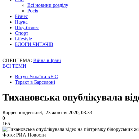
Всі новини розділу
Росія
Бізнес
Наука
Шоу-бізнес
Спорт
Lifestyle
БЛОГИ ЧИТАЧІВ
СПЕЦТЕМА:
Війна в Ірані
ВСІ ТЕМИ
Вступ України в ЄС
Теракт в Барселоні
Тихановська опублікувала від
Корреспондент.net, 23 жовтня 2020, 03:33
0
165
Фото: РИА Новости