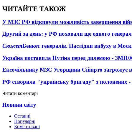
ЧИТАЙТЕ ТАКОЖ
У МЗС РФ відкинули можливість завершення вій
Другий за день: у РФ поховали ще одного генерал
Сюжет
Бенкет генералів. Наслідки вибуху в Моск
Україна поставила Путіна перед дилемою - ЗМІ
10
Ексочільнику МЗС Угорщини Сійярто загрожує в
РФ створила "українську бригаду" з полонених -
Читати коментарі
Новини світу
Останні
Популярні
Коментовані