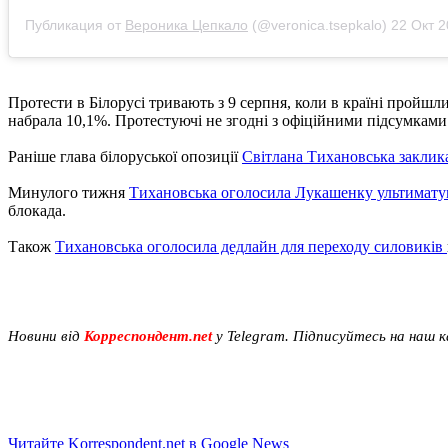
Публикация от
Вероника Цепкало
(@veronica.tsepkalo)
22 Окт 20
Протести в Білорусі тривають з 9 серпня, коли в країні пройш
набрала 10,1%. Протестуючі не згодні з офіційними підсумками
Раніше глава білоруської опозиції
Світлана Тихановська заклика
Минулого тижня
Тихановська оголосила Лукашенку ультимату
блокада.
Також
Тихановська оголосила дедлайн для переходу силовиків
Новини від
Корреспондент.net
у Telegram. Підписуйтесь на наш 
Читайте Korrespondent.net в Google News