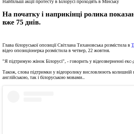
Найбільші акції протесту в Білорусі проходять в Мінську
На початку і наприкінці ролика показан
вже 75 днів.
Глава білоруської опозиції Світлана Тихановська розмістила в
T
відео опозиціонерка розмістила в четвер, 22 жовтня.
"Я підтримую жінок Білорусі", - говорить у відеозверненні ек
Також, слова підтримки у відеоролику висловлюють колишній пр
англійською, так і білоруською мовами..