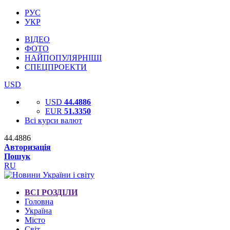
РУС
УКР
ВІДЕО
ФОТО
НАЙПОПУЛЯРНІШІ
СПЕЦПРОЕКТИ
USD
USD
44.4886
EUR
51.3350
Всі курси валют
44.4886
Авторизація
Пошук
RU
ВСІ РОЗДІЛИ
Головна
Україна
Місто
Світ