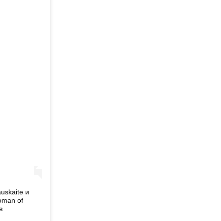
uskaite и
oman of
в