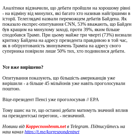
Аналітики відзначили, що дебати пройшли на хорошому рівні
- на відміну від минулих, які багато хто називав найгіршими в
історії. Телеглядачі назвали переможцем дебатів Байдена. Як
показало експрес-опитування CNN, 53% вважають, що Байден
був кращим на минулому заході, проти 39%, яким більше
сподобався Трамп. При цьому майже три чверті (73%) визнали
критику Байдена на адресу президента правдивою в той час,
як в обґрунтованість звинувачень Трампа на адресу свого
суперника повірили лише 50% тих, хто подивилися дебати.
Усе вже вирішено?
Опитування показують, що більшість американців уже
вирішили - а більше 45 мільйонів уже навіть проголосували
поштою.
Віце-президент Пенсі уже проголосував // EPA
Тому шанс на те, що останні дебати матимуть значний вплив
на президентські перегони, - незначний.
Новини від
Корреспондент.net
в Telegram. Підписуйтесь на
наш канал
https://t.me/korrespondentnet