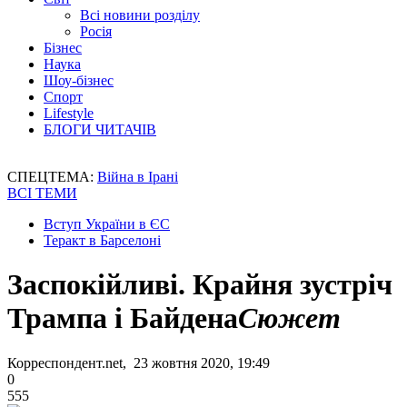
Всі новини розділу
Росія
Бізнес
Наука
Шоу-бізнес
Спорт
Lifestyle
БЛОГИ ЧИТАЧІВ
СПЕЦТЕМА:
Війна в Ірані
ВСІ ТЕМИ
Вступ України в ЄС
Теракт в Барселоні
Заспокійливі. Крайня зустріч
Трампа і Байдена
Сюжет
Корреспондент.net, 23 жовтня 2020, 19:49
0
555