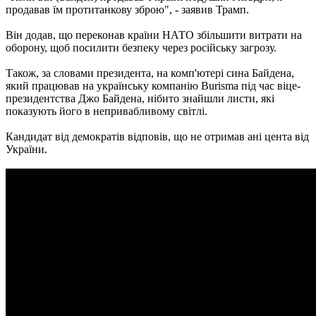
продавав їм протитанкову зброю", - заявив Трамп.
Він додав, що переконав країни НАТО збільшити витрати на
оборону, щоб посилити безпеку через російську загрозу.
Також, за словами президента, на комп'ютері сина Байдена,
який працював на українську компанію Burisma під час віце-
президентства Джо Байдена, нібито знайшли листи, які
показують його в непривабливому світлі.
Кандидат від демократів відповів, що не отримав ані цента від
України.