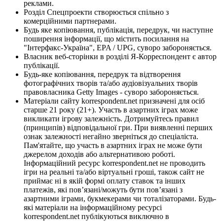
реклами.
Розділ Спецпроекти створюється спільно з
комерційними партнерами.
Будь яке копіювання, публікація, передрук, чи наступне
поширення інформації, що містить посилання на
"Інтерфакс-Україна", EPA / UPG, суворо забороняється.
Власник веб-сторінки в розділі Я-Корреспондент є автор
публікації.
Будь-яке копіювання, передрук та відтворення
фотографічних творів та/або аудіовізуальних творів
правовласника Getty Images - суворо забороняється.
Матеріали сайту korrespondent.net призначені для осіб
старше 21 року (21+). Участь в азартних іграх може
викликати ігрову залежність. Дотримуйтесь правил
(принципів) відповідальної гри. При виявленні перших
ознак залежності негайно зверніться до спеціаліста.
Пам'ятайте, що участь в азартних іграх не може бути
джерелом доходів або альтернативою роботі.
Інформаційний ресурс korrespondent.net не проводить
ігри на реальні та/або віртуальні гроші, також сайт не
приймає ні в якій формі оплату ставок та інших
платежів, які пов’язані/можуть бути пов’язані з
азартними іграми, букмекерами чи тоталізаторами. Будь-
які матеріали на інформаційному ресурсі
korrespondent.net публікуються виключно в