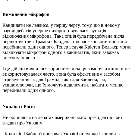
Вимкнений мікрофон
Кандидати не лаялися, у першу чергу, тому, що в новому
раунді дебатів уперше використовувалася функція
відключення мікрофона. Така опція була передбачена після
першої зустрічі Трампа і Байдена, під час якої вони постійно
перебивали один одного. Тепер ведуча Крістен Велькер могла
відключати мікрофон одного з кандидатів, який заважав
виступу іншого.
І це дійсно виявилося корисним: хоча ця лампочка кнопки не
використовувалася часто, вона була ефективним засобом
стримування як для Трампа, так і для Байдена, які,
усвідомлюючи, що їх можуть відключити, набагато менше
перебивали один одного.
Україна і Росія
Не обійшлося на дебатах американських президентів і без
згадки про Україну.
"Коли він (Байден) продавав Україні подушки і ковдри, я