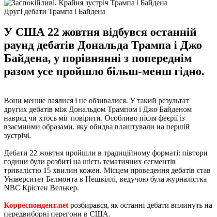
Другі дебати Трампа і Байдена
У США 22 жовтня відбувся останній
раунд дебатів Дональда Трампа і Джо
Байдена, у порівнянні з попереднім
разом усе пройшло більш-менш гідно.
Вони менше лаялися і не обзивалися. У такий результат
других дебатів між Дональдом Трампом і Джо Байденом
навряд чи хтось міг повірити. Особливо після феєрії із
взаємними образами, яку обидва влаштували на першій
зустрічі.
Дебати 22 жовтня пройшли в традиційному форматі: півтори
години були розбиті на шість тематичних сегментів
тривалістю 15 хвилин кожен. Місцем проведення дебатів став
Університет Белмонта в Нешвіллі, ведучою була журналістка
NBC Крістен Велькер.
Корреспондент.net
розбирався, як останні дебати вплинуть на
передвиборні перегони в США.