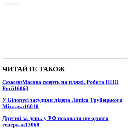
ЧИТАЙТЕ ТАКОЖ
Сюжет
Масова смерть на пляжі. Робота ППО
Росії
16063
У Білорусі засудили лідера Ляпіса Трубецького
Міхалка
16010
Другий за день: у РФ поховали ще одного
генерала
13068