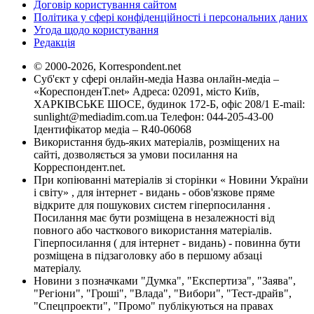
Договір користування сайтом
Політика у сфері конфіденційності і персональних даних
Угода щодо користування
Редакція
© 2000-2026, Korrespondent.net
Суб'єкт у сфері онлайн-медіа Назва онлайн-медіа –
«КореспонденТ.net» Адреса: 02091, місто Київ,
ХАРКІВСЬКЕ ШОСЕ, будинок 172-Б, офіс 208/1 E-mail:
sunlight@mediadim.com.ua
Телефон: 044-205-43-00
Ідентифікатор медіа – R40-06068
Використання будь-яких матеріалів, розміщених на
сайті, дозволяється за умови посилання на
Корреспондент.net.
При копіюванні матеріалів зі сторінки « Новини України
і світу» , для інтернет - видань - обов'язкове пряме
відкрите для пошукових систем гіперпосилання .
Посилання має бути розміщена в незалежності від
повного або часткового використання матеріалів.
Гіперпосилання ( для інтернет - видань) - повинна бути
розміщена в підзаголовку або в першому абзаці
матеріалу.
Новини з позначками "Думка", "Експертиза", "Заява",
"Регіони", "Гроші", "Влада", "Вибори", "Тест-драйв",
"Спецпроекти", "Промо" публікуються на правах