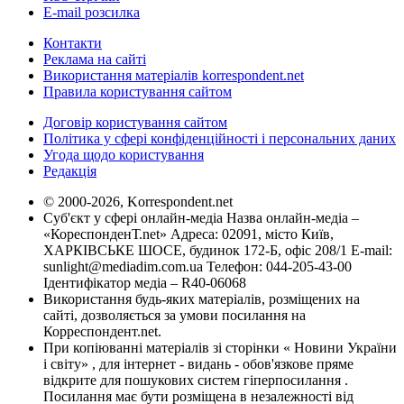
E-mail розсилка
Контакти
Реклама на сайті
Використання матеріалів korrespondent.net
Правила користування сайтом
Договір користування сайтом
Політика у сфері конфіденційності і персональних даних
Угода щодо користування
Редакція
© 2000-2026, Korrespondent.net
Суб'єкт у сфері онлайн-медіа Назва онлайн-медіа –
«КореспонденТ.net» Адреса: 02091, місто Київ,
ХАРКІВСЬКЕ ШОСЕ, будинок 172-Б, офіс 208/1 E-mail:
sunlight@mediadim.com.ua
Телефон: 044-205-43-00
Ідентифікатор медіа – R40-06068
Використання будь-яких матеріалів, розміщених на
сайті, дозволяється за умови посилання на
Корреспондент.net.
При копіюванні матеріалів зі сторінки « Новини України
і світу» , для інтернет - видань - обов'язкове пряме
відкрите для пошукових систем гіперпосилання .
Посилання має бути розміщена в незалежності від