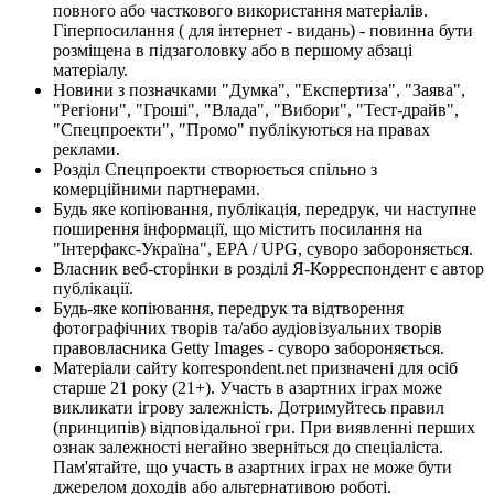
повного або часткового використання матеріалів.
Гіперпосилання ( для інтернет - видань) - повинна бути
розміщена в підзаголовку або в першому абзаці
матеріалу.
Новини з позначками "Думка", "Експертиза", "Заява",
"Регіони", "Гроші", "Влада", "Вибори", "Тест-драйв",
"Спецпроекти", "Промо" публікуються на правах
реклами.
Розділ Спецпроекти створюється спільно з
комерційними партнерами.
Будь яке копіювання, публікація, передрук, чи наступне
поширення інформації, що містить посилання на
"Інтерфакс-Україна", EPA / UPG, суворо забороняється.
Власник веб-сторінки в розділі Я-Корреспондент є автор
публікації.
Будь-яке копіювання, передрук та відтворення
фотографічних творів та/або аудіовізуальних творів
правовласника Getty Images - суворо забороняється.
Матеріали сайту korrespondent.net призначені для осіб
старше 21 року (21+). Участь в азартних іграх може
викликати ігрову залежність. Дотримуйтесь правил
(принципів) відповідальної гри. При виявленні перших
ознак залежності негайно зверніться до спеціаліста.
Пам'ятайте, що участь в азартних іграх не може бути
джерелом доходів або альтернативою роботі.