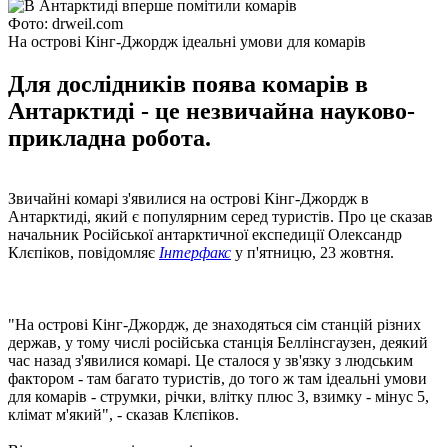
Фото: drweil.com
На острові Кінг-Джордж ідеальні умови для комарів
Для дослідників поява комарів в
Антарктиді - це незвичайна науково-
прикладна робота.
Звичайні комарі з'явилися на острові Кінг-Джордж в
Антарктиді, який є популярним серед туристів. Про це сказав
начальник Російської антарктичної експедиції Олександр
Клєпіков, повідомляє
Інтерфакс
у п'ятницю, 23 жовтня.
"На острові Кінг-Джордж, де знаходяться сім станцій різних
держав, у тому числі російська станція Беллінсгаузен, деякий
час назад з'явилися комарі. Це сталося у зв'язку з людським
фактором - там багато туристів, до того ж там ідеальні умови
для комарів - струмки, річки, влітку плюс 3, взимку - мінус 5,
клімат м'який", - сказав Клєпіков.