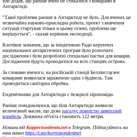
Він додав, що раніше вчені не стикалися з комарами в
Антарктиді.
"Такої проблеми раніше в Антарктиді не було. Для вчених це
незвичайна науково-прикладна робота, проект з вивчення
ситуації стартував тільки в цьому сезоні, проблема ще
вирішується", - сказав керівник експедиції.
Клєпіков зазначив, що за ініціативою Ради керуючих
національних антарктичних програм було розпочато
дослідження і були розроблені спеціальні пастки для комарів.
Дослідження будуть проводитися на всіх станціях острова.
За словами вченого, на російській станції Беллінсгаузен
комарами виявилася зараженою одна з будівель. Там
проводиться санітарна обробка.
Ендемічними для Антарктиди є безкрилі хірономіди.
Раніше повідомлялося, що біля Антарктиди виявили
величезний масив, що дуже
нагадує повністю замерзлий
корабель
. Довжина об'єкта становить 122 метри.
Новини від
Корреспондент.net
в Telegram. Підписуйтесь на
наш канал
https://t.me/korrespondentnet