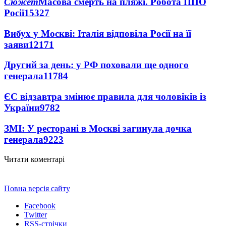
Сюжет
Масова смерть на пляжі. Робота ППО
Росії
15327
Вибух у Москві: Італія відповіла Росії на її
заяви
12171
Другий за день: у РФ поховали ще одного
генерала
11784
ЄС відзавтра змінює правила для чоловіків із
України
9782
ЗМІ: У ресторані в Москві загинула дочка
генерала
9223
Читати коментарі
Повна версія сайту
Facebook
Twitter
RSS-стрічки