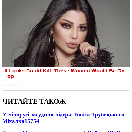
ЧИТАЙТЕ ТАКОЖ
У Білорусі засудили лідера Ляпіса Трубецького
Міхалка
15754