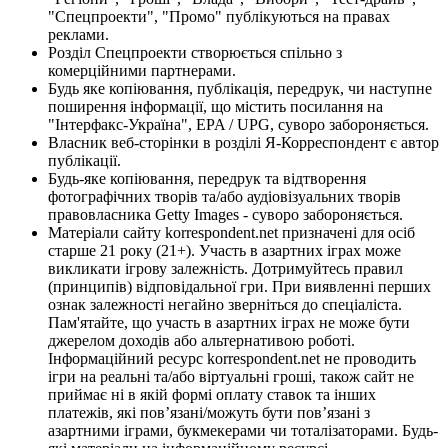
"Спецпроекти", "Промо" публікуються на правах
реклами.
Розділ Спецпроекти створюється спільно з
комерційними партнерами.
Будь яке копіювання, публікація, передрук, чи наступне
поширення інформації, що містить посилання на
"Інтерфакс-Україна", EPA / UPG, суворо забороняється.
Власник веб-сторінки в розділі Я-Корреспондент є автор
публікації.
Будь-яке копіювання, передрук та відтворення
фотографічних творів та/або аудіовізуальних творів
правовласника Getty Images - суворо забороняється.
Матеріали сайту korrespondent.net призначені для осіб
старше 21 року (21+). Участь в азартних іграх може
викликати ігрову залежність. Дотримуйтесь правил
(принципів) відповідальної гри. При виявленні перших
ознак залежності негайно зверніться до спеціаліста.
Пам'ятайте, що участь в азартних іграх не може бути
джерелом доходів або альтернативою роботі.
Інформаційний ресурс korrespondent.net не проводить
ігри на реальні та/або віртуальні гроші, також сайт не
приймає ні в якій формі оплату ставок та інших
платежів, які пов’язані/можуть бути пов’язані з
азартними іграми, букмекерами чи тоталізаторами. Будь-