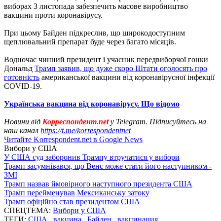
виборах 3 листопада забезпечить масове виробництво
вакцини проти коронавірусу.
При цьому Байден підкреслив, що широкодоступним
щеплювальний препарат буде через багато місяців.
Водночас чинний президент і учасник передвиборчої гонки
Дональд
Трамп заявив, що дуже скоро Штати оголосять про
готовність
американської вакцини від коронавірусної інфекції
COVID-19.
Українська вакцина від коронавірусу. Що відомо
Новини від
Корреспондент.net
у Telegram. Підписуйтесь на
наш канал
https://t.me/korrespondentnet
Читайте Korrespondent.net в Google News
Вибори у США
У США суд заборонив Трампу втручатися у вибори
Трамп засумнівався, що Венс може стати його наступником -
ЗМІ
Трамп назвав ймовірного наступного президента США
Трамп перейменував Мексиканську затоку
Трамп офіційно став президентом США
СПЕЦТЕМА:
Вибори у США
ТЕГИ:
США
,
вакцина
,
Байден
,
вакцинация