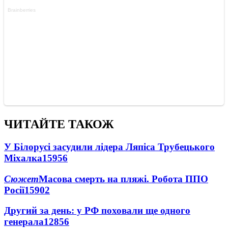
ЧИТАЙТЕ ТАКОЖ
У Білорусі засудили лідера Ляпіса Трубецького
Міхалка
15956
Сюжет
Масова смерть на пляжі. Робота ППО
Росії
15902
Другий за день: у РФ поховали ще одного
генерала
12856