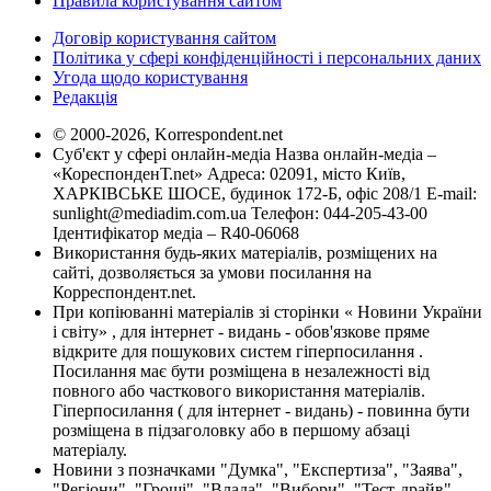
Правила користування сайтом
Договір користування сайтом
Політика у сфері конфіденційності і персональних даних
Угода щодо користування
Редакція
© 2000-2026, Korrespondent.net
Суб'єкт у сфері онлайн-медіа Назва онлайн-медіа –
«КореспонденТ.net» Адреса: 02091, місто Київ,
ХАРКІВСЬКЕ ШОСЕ, будинок 172-Б, офіс 208/1 E-mail:
sunlight@mediadim.com.ua
Телефон: 044-205-43-00
Ідентифікатор медіа – R40-06068
Використання будь-яких матеріалів, розміщених на
сайті, дозволяється за умови посилання на
Корреспондент.net.
При копіюванні матеріалів зі сторінки « Новини України
і світу» , для інтернет - видань - обов'язкове пряме
відкрите для пошукових систем гіперпосилання .
Посилання має бути розміщена в незалежності від
повного або часткового використання матеріалів.
Гіперпосилання ( для інтернет - видань) - повинна бути
розміщена в підзаголовку або в першому абзаці
матеріалу.
Новини з позначками "Думка", "Експертиза", "Заява",
"Регіони", "Гроші", "Влада", "Вибори", "Тест-драйв",