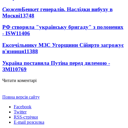
Сюжет
Бенкет генералів. Наслідки вибуху в
Москві
13748
РФ створила "українську бригаду" з полонених
- ISW
11406
Ексочільнику МЗС Угорщини Сійярто загрожує
в'язниця
11388
Україна поставила Путіна перед дилемою -
ЗМІ
10769
Читати коментарі
Повна версія сайту
Facebook
Twitter
RSS-стрічки
E-mail розсилка