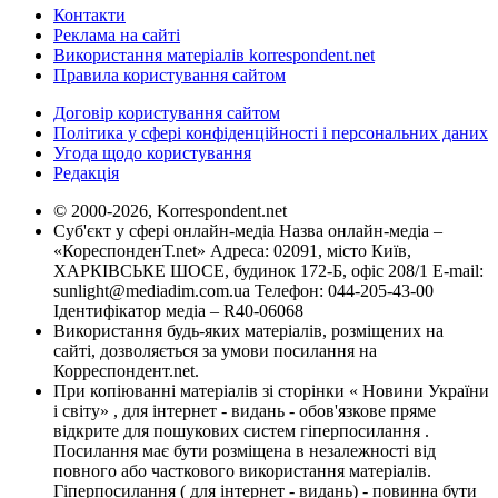
Контакти
Реклама на сайті
Використання матеріалів korrespondent.net
Правила користування сайтом
Договір користування сайтом
Політика у сфері конфіденційності і персональних даних
Угода щодо користування
Редакція
© 2000-2026, Korrespondent.net
Суб'єкт у сфері онлайн-медіа Назва онлайн-медіа –
«КореспонденТ.net» Адреса: 02091, місто Київ,
ХАРКІВСЬКЕ ШОСЕ, будинок 172-Б, офіс 208/1 E-mail:
sunlight@mediadim.com.ua
Телефон: 044-205-43-00
Ідентифікатор медіа – R40-06068
Використання будь-яких матеріалів, розміщених на
сайті, дозволяється за умови посилання на
Корреспондент.net.
При копіюванні матеріалів зі сторінки « Новини України
і світу» , для інтернет - видань - обов'язкове пряме
відкрите для пошукових систем гіперпосилання .
Посилання має бути розміщена в незалежності від
повного або часткового використання матеріалів.
Гіперпосилання ( для інтернет - видань) - повинна бути