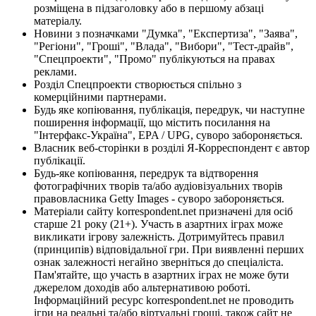
розміщена в підзаголовку або в першому абзаці
матеріалу.
Новини з позначками "Думка", "Експертиза", "Заява",
"Регіони", "Гроші", "Влада", "Вибори", "Тест-драйв",
"Спецпроекти", "Промо" публікуються на правах
реклами.
Розділ Спецпроекти створюється спільно з
комерційними партнерами.
Будь яке копіювання, публікація, передрук, чи наступне
поширення інформації, що містить посилання на
"Інтерфакс-Україна", EPA / UPG, суворо забороняється.
Власник веб-сторінки в розділі Я-Корреспондент є автор
публікації.
Будь-яке копіювання, передрук та відтворення
фотографічних творів та/або аудіовізуальних творів
правовласника Getty Images - суворо забороняється.
Матеріали сайту korrespondent.net призначені для осіб
старше 21 року (21+). Участь в азартних іграх може
викликати ігрову залежність. Дотримуйтесь правил
(принципів) відповідальної гри. При виявленні перших
ознак залежності негайно зверніться до спеціаліста.
Пам'ятайте, що участь в азартних іграх не може бути
джерелом доходів або альтернативою роботі.
Інформаційний ресурс korrespondent.net не проводить
ігри на реальні та/або віртуальні гроші, також сайт не