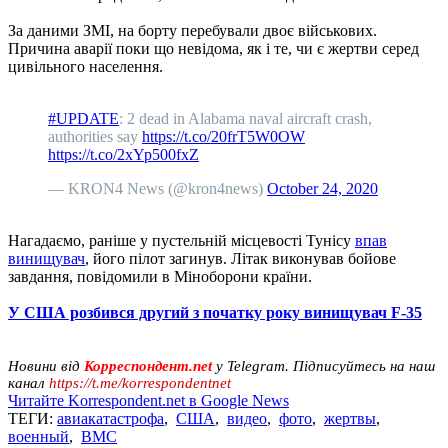
За даними ЗМІ, на борту перебували двоє військових.
Причина аварії поки що невідома, як і те, чи є жертви серед
цивільного населення.
#UPDATE
: 2 dead in Alabama naval aircraft crash,
authorities say
https://t.co/20frT5W0OW
https://t.co/2xYp500fxZ
— KRON4 News (@kron4news)
October 24, 2020
Нагадаємо, раніше у пустельній місцевості Тунісу
впав
винищувач
, його пілот загинув. Літак виконував бойове
завдання, повідомили в Міноборони країни.
У США розбився другий з початку року винищувач F-35
Новини від
Корреспондент.net
у Telegram. Підписуйтесь на наш
канал
https://t.me/korrespondentnet
Читайте Korrespondent.net в Google News
ТЕГИ:
авиакатастрофа
,
США
,
видео
,
фото
,
жертвы
,
военный
,
ВМС