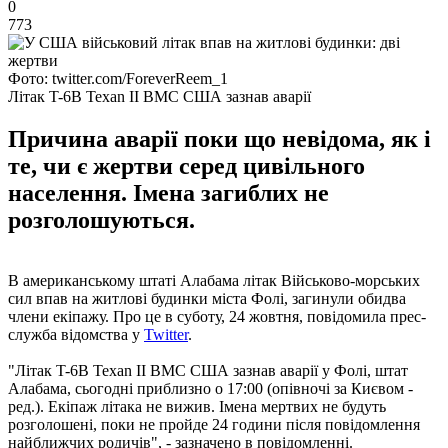
0
773
Фото: twitter.com/ForeverReem_1
Літак T-6B Texan II ВМС США зазнав аварії
Причина аварії поки що невідома, як і
те, чи є жертви серед цивільного
населення. Імена загиблих не
розголошуються.
В американському штаті Алабама літак Військово-морських
сил впав на житлові будинки міста Фолі, загинули обидва
члени екіпажу. Про це в суботу, 24 жовтня, повідомила прес-
служба відомства у
Twitter
.
"Літак T-6B Texan II ВМС США зазнав аварії у Фолі, штат
Алабама, сьогодні приблизно о 17:00 (опівночі за Києвом -
ред.). Екіпаж літака не вижив. Імена мертвих не будуть
розголошені, поки не пройде 24 години після повідомлення
найближчих родичів", - зазначено в повідомленні.