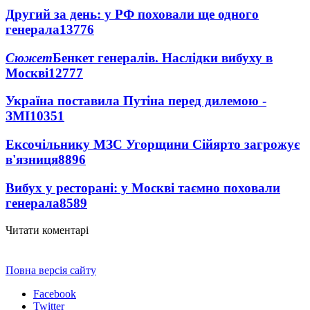
Другий за день: у РФ поховали ще одного
генерала
13776
Сюжет
Бенкет генералів. Наслідки вибуху в
Москві
12777
Україна поставила Путіна перед дилемою -
ЗМІ
10351
Ексочільнику МЗС Угорщини Сійярто загрожує
в'язниця
8896
Вибух у ресторані: у Москві таємно поховали
генерала
8589
Читати коментарі
Повна версія сайту
Facebook
Twitter