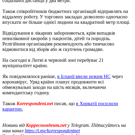
соціальної дистанції у два метри.
Також співробітників бюджетних організацій відправлять на
віддалену роботу. У торгових закладах дозволено одночасно
впускати не більше однієї людини на квадратний метр площі.
Відвідування в лікарнях забороняються, крім випадків
невиліковної хвороби у пацієнтів, дітей та породіль.
Релігійним організаціям рекомендують або тимчасово
відмовитися від зборів або ж скупчень громадян.
На сьогодні в Литві в червоній зоні перебуває 21
муніципалітет країни.
Як повідомлялося раніше,
в Іспанії ввели режим НС
через
коронавірус. Уряд країни планує продовжити всі
обмежувальні заходи на шість місяців, включаючи
комендантську годину.
Також
Korrespondent.net
писав, що
в Хорватії посилили
карантин.
Новини від
Корреспондент.net
у Telegram. Підписуйтесь на
наш канал
https://t.me/korrespondentnet