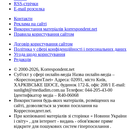
RSS-стрічки
E-mail розсилка
Контакти
Реклама на сайті
Використання матеріалів korrespondent.net
Правила користування сайтом
Договір користування сайтом
Політика у сфері конфіденційності і персональних даних
Угода щодо користування
Редакція
© 2000-2026, Korrespondent.net
Суб'єкт у сфері онлайн-медіа Назва онлайн-медіа –
«КореспонденТ.net» Адреса: 02091, місто Київ,
ХАРКІВСЬКЕ ШОСЕ, будинок 172-Б, офіс 208/1 E-mail:
sunlight@mediadim.com.ua
Телефон: 044-205-43-00
Ідентифікатор медіа – R40-06068
Використання будь-яких матеріалів, розміщених на
сайті, дозволяється за умови посилання на
Корреспондент.net.
При копіюванні матеріалів зі сторінки « Новини України
і світу» , для інтернет - видань - обов'язкове пряме
відкрите для пошукових систем гіперпосилання .