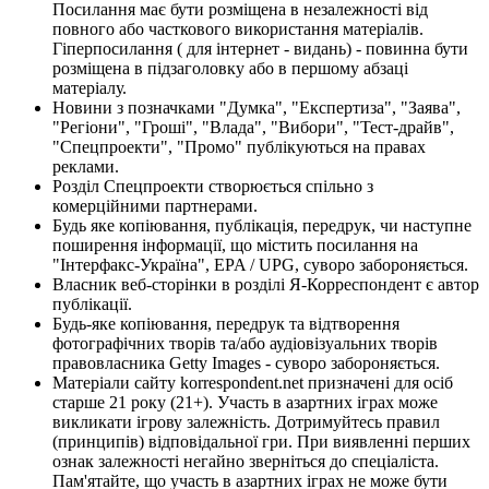
Посилання має бути розміщена в незалежності від
повного або часткового використання матеріалів.
Гіперпосилання ( для інтернет - видань) - повинна бути
розміщена в підзаголовку або в першому абзаці
матеріалу.
Новини з позначками "Думка", "Експертиза", "Заява",
"Регіони", "Гроші", "Влада", "Вибори", "Тест-драйв",
"Спецпроекти", "Промо" публікуються на правах
реклами.
Розділ Спецпроекти створюється спільно з
комерційними партнерами.
Будь яке копіювання, публікація, передрук, чи наступне
поширення інформації, що містить посилання на
"Інтерфакс-Україна", EPA / UPG, суворо забороняється.
Власник веб-сторінки в розділі Я-Корреспондент є автор
публікації.
Будь-яке копіювання, передрук та відтворення
фотографічних творів та/або аудіовізуальних творів
правовласника Getty Images - суворо забороняється.
Матеріали сайту korrespondent.net призначені для осіб
старше 21 року (21+). Участь в азартних іграх може
викликати ігрову залежність. Дотримуйтесь правил
(принципів) відповідальної гри. При виявленні перших
ознак залежності негайно зверніться до спеціаліста.
Пам'ятайте, що участь в азартних іграх не може бути