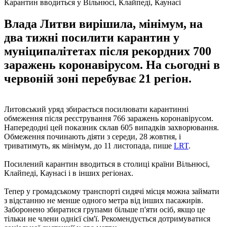
Карантин вводиться у Вільнюсі, Клайпеді, Каунасі
Влада Литви вирішила, мінімум, на
два тижні посилити карантин у
муніципалітетах після рекордних 700
заражень коронавірусом. На сьогодні в
червоній зоні перебуває 21 регіон.
Литовський уряд збирається посилювати карантинні
обмеження після реєстрування 766 заражень коронавірусом.
Напередодні цей показник склав 605 випадків захворювання.
Обмеження починають діяти з середи, 28 жовтня, і
триватимуть, як мінімум, до 11 листопада, пише
LRT
.
Посилений карантин вводиться в столиці країни Вільнюсі,
Клайпеді, Каунасі і в інших регіонах.
Тепер у громадському транспорті сидячі місця можна займати
з відстанню не менше одного метра від інших пасажирів.
Заборонено збиратися групами більше п'яти осіб, якщо це
тільки не члени однієї сім'ї. Рекомендується дотримуватися