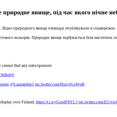
е природне явище, під час якого нічне н
о. Відео природного явища очевидці опублікували в соцмережах.
летового кольорів. Природне явище відбувається біля магнітних п
e cannot find any roles/sponsors
TOObBohV
brams
@Lauratobin1
pic.twitter.com/HsxyrGoWqB
isplay over Finland.
https://t.co/yGozdF8YL3
pic.twitter.com/EGj