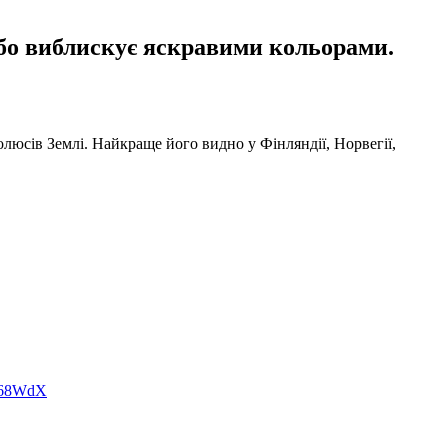
ебо виблискує яскравими кольорами.
олюсів Землі. Найкраще його видно у Фінляндії, Норвегії,
1w68WdX