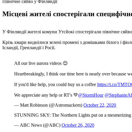
Північне сяйво у Фінляндії
Місцеві жителі спостерігали специфічн
У Фінляндії жителі комуни Утсйокі спостерігали північне сяйв
Крізь хмари виднілися зелені промені з домішками білого і фіо
Ісландії, Гренландії і Росії.
All our live aurora videos 😊
Heartbreakingly, I think our time here is nearly over because w
If you'd like help, you could buy us a coffee
https://t.co/TM
We appreciate any help or RT's 💚
@StormHour
@StephanieA
— Matt Robinson (@Astromackem)
October 22, 2020
STUNNING SKY: The Northern Lights put on a mesmerizing d
— ABC News (@ABC)
October 26, 2020