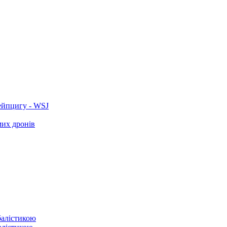
ейпцигу - WSJ
мих дронів