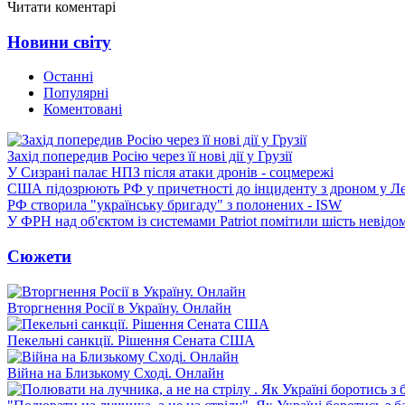
Читати коментарі
Новини світу
Останні
Популярні
Коментовані
Захід попередив Росію через її нові дії у Грузії
У Сизрані палає НПЗ після атаки дронів - соцмережі
США підозрюють РФ у причетності до інциденту з дроном у Л
РФ створила "українську бригаду" з полонених - ISW
У ФРН над об'єктом із системами Patriot помітили шість невідо
Сюжети
Вторгнення Росії в Україну. Онлайн
Пекельні санкції. Рішення Сената США
Війна на Близькому Сході. Онлайн