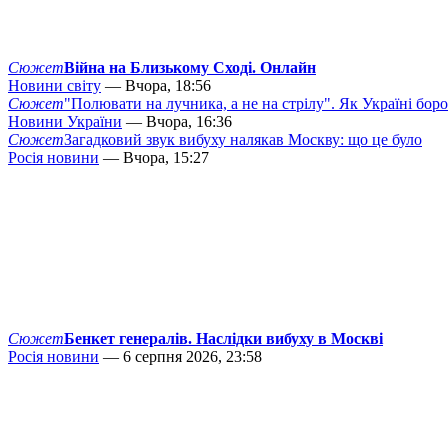
Сюжет
Війна на Близькому Сході. Онлайн
Новини світу
— Вчора, 18:56
Сюжет
"Полювати на лучника, а не на стрілу". Як Україні бор
Новини України
— Вчора, 16:36
Сюжет
Загадковий звук вибуху налякав Москву: що це було
Росія новини
— Вчора, 15:27
Сюжет
Бенкет генералів. Наслідки вибуху в Москві
Росія новини
— 6 серпня 2026, 23:58