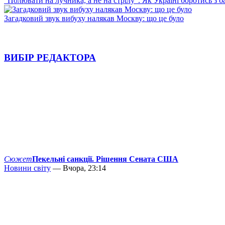
"Полювати на лучника, а не на стрілу". Як Україні боротись з 
Загадковий звук вибуху налякав Москву: що це було
ВИБІР РЕДАКТОРА
Сюжет
Пекельні санкції. Рішення Сената США
Новини світу
— Вчора, 23:14