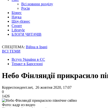
Всі новини розділу
Росія
Бізнес
Наука
Шоу-бізнес
Спорт
Lifestyle
БЛОГИ ЧИТАЧІВ
СПЕЦТЕМА:
Війна в Ірані
ВСІ ТЕМИ
Вступ України в ЄС
Теракт в Барселоні
Небо Фінляндії прикрасило пі
Корреспондент.net, 26 жовтня 2020, 17:07
0
1426
Фото: кадр из видео