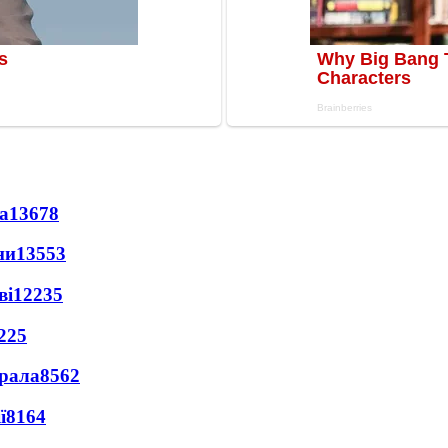
а
13678
ни
13553
ві
12235
225
ерала
8562
ї
8164