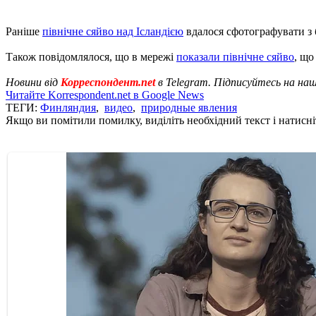
Раніше
північне сяйво над Ісландією
вдалося сфотографувати з 
Також повідомлялося, що в мережі
показали північне сяйво
, що
Новини від
Корреспондент.net
в Telegram. Підписуйтесь на на
Читайте Korrespondent.net в Google News
ТЕГИ:
Финляндия
,
видео
,
природные явления
Якщо ви помітили помилку, виділіть необхідний текст і натисніт