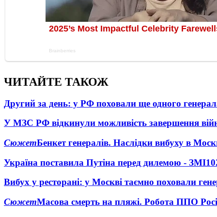
ЧИТАЙТЕ ТАКОЖ
Другий за день: у РФ поховали ще одного генерал
У МЗС РФ відкинули можливість завершення вій
Сюжет
Бенкет генералів. Наслідки вибуху в Моск
Україна поставила Путіна перед дилемою - ЗМІ
10
Вибух у ресторані: у Москві таємно поховали ген
Сюжет
Масова смерть на пляжі. Робота ППО Росі