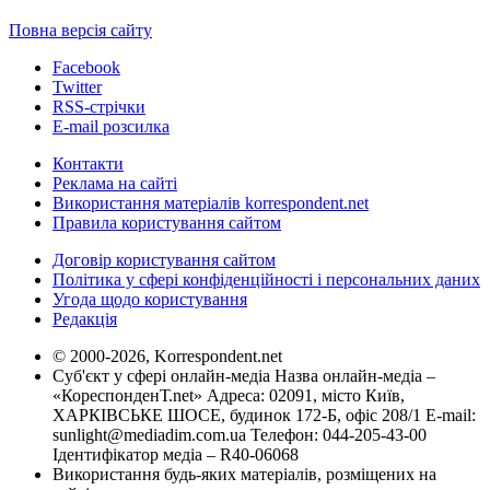
Повна версія сайту
Facebook
Twitter
RSS-стрічки
E-mail розсилка
Контакти
Реклама на сайті
Використання матеріалів korrespondent.net
Правила користування сайтом
Договір користування сайтом
Політика у сфері конфіденційності і персональних даних
Угода щодо користування
Редакція
© 2000-2026, Korrespondent.net
Суб'єкт у сфері онлайн-медіа Назва онлайн-медіа –
«КореспонденТ.net» Адреса: 02091, місто Київ,
ХАРКІВСЬКЕ ШОСЕ, будинок 172-Б, офіс 208/1 E-mail:
sunlight@mediadim.com.ua
Телефон: 044-205-43-00
Ідентифікатор медіа – R40-06068
Використання будь-яких матеріалів, розміщених на