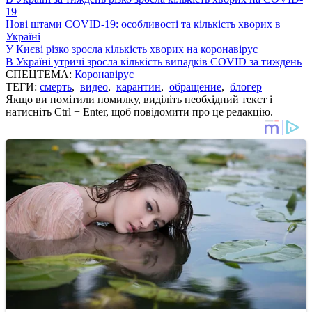
19
Нові штами COVID-19: особливості та кількість хворих в
Україні
У Києві різко зросла кількість хворих на коронавірус
В Україні утричі зросла кількість випадків COVID за тиждень
СПЕЦТЕМА:
Коронавірус
ТЕГИ:
смерть
,
видео
,
карантин
,
обращение
,
блогер
Якщо ви помітили помилку, виділіть необхідний текст і
натисніть Ctrl + Enter, щоб повідомити про це редакцію.