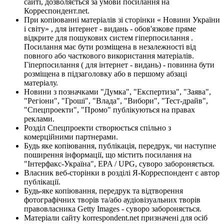
сайті, дозволяється за умови посилання на
Корреспондент.net.
При копіюванні матеріалів зі сторінки « Новини України
і світу» , для інтернет - видань - обов'язкове пряме
відкрите для пошукових систем гіперпосилання .
Посилання має бути розміщена в незалежності від
повного або часткового використання матеріалів.
Гіперпосилання ( для інтернет - видань) - повинна бути
розміщена в підзаголовку або в першому абзаці
матеріалу.
Новини з позначками "Думка", "Експертиза", "Заява",
"Регіони", "Гроші", "Влада", "Вибори", "Тест-драйв",
"Спецпроекти", "Промо" публікуються на правах
реклами.
Розділ Спецпроекти створюється спільно з
комерційними партнерами.
Будь яке копіювання, публікація, передрук, чи наступне
поширення інформації, що містить посилання на
"Інтерфакс-Україна", EPA / UPG, суворо забороняється.
Власник веб-сторінки в розділі Я-Корреспондент є автор
публікації.
Будь-яке копіювання, передрук та відтворення
фотографічних творів та/або аудіовізуальних творів
правовласника Getty Images - суворо забороняється.
Матеріали сайту korrespondent.net призначені для осіб