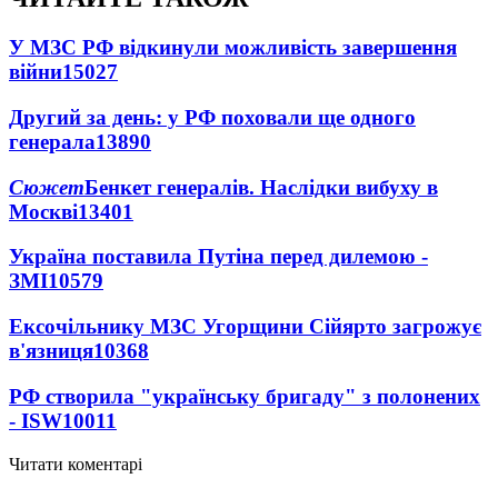
У МЗС РФ відкинули можливість завершення
війни
15027
Другий за день: у РФ поховали ще одного
генерала
13890
Сюжет
Бенкет генералів. Наслідки вибуху в
Москві
13401
Україна поставила Путіна перед дилемою -
ЗМІ
10579
Ексочільнику МЗС Угорщини Сійярто загрожує
в'язниця
10368
РФ створила "українську бригаду" з полонених
- ISW
10011
Читати коментарі