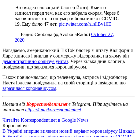
Это видео словацкий блогер Йозеф Кметьо
записал перед тем, как его забрала скорая. Через 6
часов после этого он умер в больнице от COVID-
19. Ему было 47 лет.
pic.twitter.com/h1sllBv10E
— Радио Свобода (@SvobodaRadio)
October 27,
2020
Нагадаємо, американський TikTok-блогер зі штату Каліфорнія
Ларс записав і виклав у соцмережу відеоролик, на якому він
демонстративно облизує унітаз
. Через кілька днів хлопець
повідомив, що заразився коронавірусом.
Також повідомлялося, що телеведуча, актриса і відеоблогер
Настя Івлєєва повідомила на своїй сторінці в Instagram, що
заразилася коронавірусом
.
Новини від
Корреспондент.net
в Telegram. Підписуйтесь на
наш канал
https://t.me/korrespondentnet
Читайте Korrespondent.net в Google News
Коронавірус
В Україні вперше виявили новий варіант коронавірусу Цикада
В Україні за тиждень різко зросла кількість хворих на COVID-