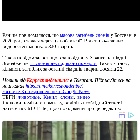
Раніше повідомлялося, що
масова загибель слонів
у Ботсвані в
2020 році сталася через ціанобактерії. Від синьо-зелених
водоростей загинуло 330 тварин.
Також повідомлялося, що в заповіднику Хванге на півдні
Зімбабве ще
11 слонів несподівано померли
. Таким чином,
кількість загиблих за останні сім днів тварин досягла 22.
Новини від
Корреспондент.net
в Telegram. Підписуйтесь на
наш канал
https://t.me/korrespondentnet
Читайте Korrespondent.net в Google News
ТЕГИ:
животные
,
Кения
,
слоны
,
видео
Якщо ви помітили помилку, виділіть необхідний текст і
натисніть Ctrl + Enter, щоб повідомити про це редакцію.