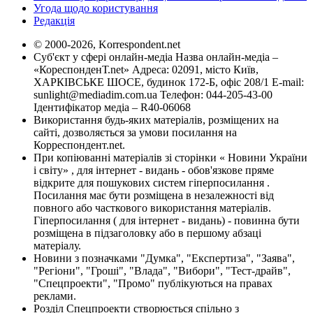
Угода щодо користування
Редакція
© 2000-2026, Korrespondent.net
Суб'єкт у сфері онлайн-медіа Назва онлайн-медіа –
«КореспонденТ.net» Адреса: 02091, місто Київ,
ХАРКІВСЬКЕ ШОСЕ, будинок 172-Б, офіс 208/1 E-mail:
sunlight@mediadim.com.ua
Телефон: 044-205-43-00
Ідентифікатор медіа – R40-06068
Використання будь-яких матеріалів, розміщених на
сайті, дозволяється за умови посилання на
Корреспондент.net.
При копіюванні матеріалів зі сторінки « Новини України
і світу» , для інтернет - видань - обов'язкове пряме
відкрите для пошукових систем гіперпосилання .
Посилання має бути розміщена в незалежності від
повного або часткового використання матеріалів.
Гіперпосилання ( для інтернет - видань) - повинна бути
розміщена в підзаголовку або в першому абзаці
матеріалу.
Новини з позначками "Думка", "Експертиза", "Заява",
"Регіони", "Гроші", "Влада", "Вибори", "Тест-драйв",
"Спецпроекти", "Промо" публікуються на правах
реклами.
Розділ Спецпроекти створюється спільно з