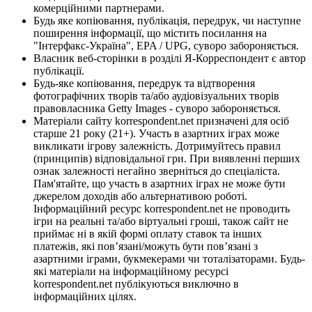
комерційними партнерами.
Будь яке копіювання, публікація, передрук, чи наступне
поширення інформації, що містить посилання на
"Інтерфакс-Україна", EPA / UPG, суворо забороняється.
Власник веб-сторінки в розділі Я-Корреспондент є автор
публікації.
Будь-яке копіювання, передрук та відтворення
фотографічних творів та/або аудіовізуальних творів
правовласника Getty Images - суворо забороняється.
Матеріали сайту korrespondent.net призначені для осіб
старше 21 року (21+). Участь в азартних іграх може
викликати ігрову залежність. Дотримуйтесь правил
(принципів) відповідальної гри. При виявленні перших
ознак залежності негайно зверніться до спеціаліста.
Пам'ятайте, що участь в азартних іграх не може бути
джерелом доходів або альтернативою роботі.
Інформаційний ресурс korrespondent.net не проводить
ігри на реальні та/або віртуальні гроші, також сайт не
приймає ні в якій формі оплату ставок та інших
платежів, які пов’язані/можуть бути пов’язані з
азартними іграми, букмекерами чи тоталізаторами. Будь-
які матеріали на інформаційному ресурсі
korrespondent.net публікуються виключно в
інформаційних цілях.