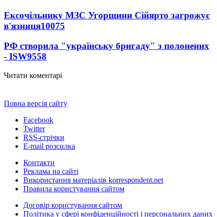
Ексочільнику МЗС Угорщини Сійярто загрожує
в'язниця
10075
РФ створила "українську бригаду" з полонених
- ISW
9558
Читати коментарі
Повна версія сайту
Facebook
Twitter
RSS-стрічки
E-mail розсилка
Контакти
Реклама на сайті
Використання матеріалів korrespondent.net
Правила користування сайтом
Договір користування сайтом
Політика у сфері конфіденційності і персональних даних