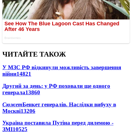
ЧИТАЙТЕ ТАКОЖ
У МЗС РФ відкинули можливість завершення
війни
14821
Другий за день: у РФ поховали ще одного
генерала
13860
Сюжет
Бенкет генералів. Наслідки вибуху в
Москві
13206
Україна поставила Путіна перед дилемою -
ЗМІ
10525