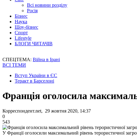
Всі новини розділу
Росія
Бізнес
Наука
Шоу-бізнес
Спорт
Lifestyle
БЛОГИ ЧИТАЧІВ
СПЕЦТЕМА:
Війна в Ірані
ВСІ ТЕМИ
Вступ України в ЄС
Теракт в Барселоні
Франція оголосила максималь
Корреспондент.net, 29 жовтня 2020, 14:37
0
543
У Франції оголосили максимальний рівень терористичної загро