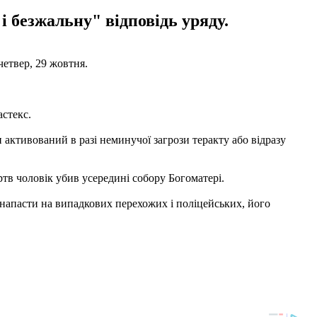
і безжальну" відповідь уряду.
твер, 29 жовтня.
астекс.
и активований в разі неминучої загрози теракту або відразу
ртв чоловік убив усередині собору Богоматері.
я напасти на випадкових перехожих і поліцейських, його