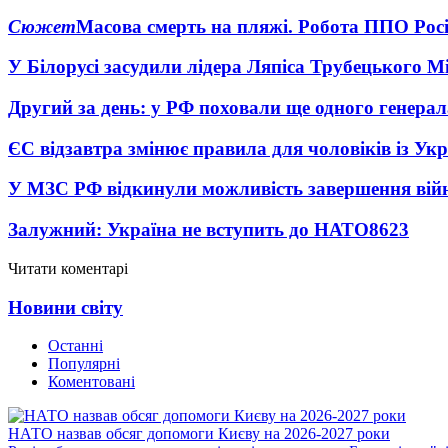
Сюжет
Масова смерть на пляжі. Робота ППО Росі
У Білорусі засудили лідера Ляпіса Трубецького М
Другий за день: у РФ поховали ще одного генерал
ЄС відзавтра змінює правила для чоловіків із Ук
У МЗС РФ відкинули можливість завершення вій
Залужний: Україна не вступить до НАТО
8623
Читати коментарі
Новини світу
Останні
Популярні
Коментовані
НАТО назвав обсяг допомоги Києву на 2026-2027 роки