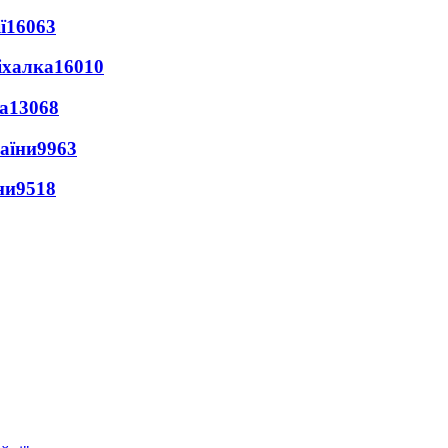
ї
16063
іхалка
16010
а
13068
раїни
9963
ни
9518