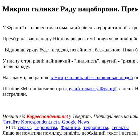
Макрон скликає Раду нацоборони. Прем'є
У Франції оголошено максимальний рівень терористичної загро
Прем'єр назвав напад у Ніцці варварським і подякував поліцей
"Відповідь уряду буде твердою, негайною і безжальною. План бу
У плану є три рівні: найнижчий - "пильність", другий - "ризик 
після нападу.
Нагадаємо, що раніше
в Ніцці чоловік обезголовлював людей
бі
Пізніше ЗМІ повідомили про
другий теракт у Франції
за день. 
застрелили.
Новини від
Корреспондент.net
у Telegram. Підписуйтесь на на
Читайте Korrespondent.net в Google News
ТЕГИ:
теракт
,
Терроризм
,
Франция
,
террористы
,
теракты
Якщо ви помітили помилку, виділіть необхідний текст і натисніт