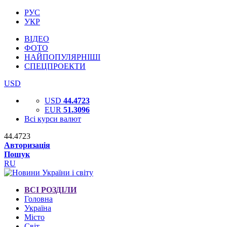
РУС
УКР
ВІДЕО
ФОТО
НАЙПОПУЛЯРНІШІ
СПЕЦПРОЕКТИ
USD
USD
44.4723
EUR
51.3096
Всі курси валют
44.4723
Авторизація
Пошук
RU
ВСІ РОЗДІЛИ
Головна
Україна
Місто
Світ