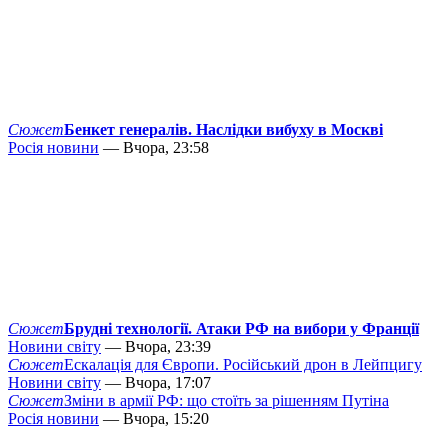
Сюжет
Бенкет генералів. Наслідки вибуху в Москві
Росія новини
— Вчора, 23:58
Сюжет
Брудні технології. Атаки РФ на вибори у Франції
Новини світу
— Вчора, 23:39
Сюжет
Ескалація для Європи. Російський дрон в Лейпцигу
Новини світу
— Вчора, 17:07
Сюжет
Зміни в армії РФ: що стоїть за рішенням Путіна
Росія новини
— Вчора, 15:20