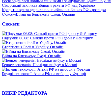
Росія обурилася новими санкціями і звинуватила Британію у "в
Сікорський закликав збивати ракети РФ над Україною
Кредитна криза вдарила по найбільших банках РФ - розвідка
Сюжет
Війна на Близькому Сході. Онлайн
Сюжети
Підсумки 06.08: Санкції проти РФ і дрон у Лейпцигу
Вторгнення Росії в Україну. Онлайн
Війна на Близькому Сході. Онлайн
Бенкет генералів. Наслідки вибуху в Москві
Брудні технології. Атаки РФ на вибори у Франції
ВИБІР РЕДАКТОРА