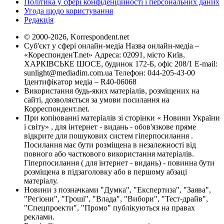
Політика у сфері конфіденційності і персональних даних
Угода щодо користування
Редакція
© 2000-2026, Korrespondent.net
Суб'єкт у сфері онлайн-медіа Назва онлайн-медіа –
«КореспонденТ.net» Адреса: 02091, місто Київ,
ХАРКІВСЬКЕ ШОСЕ, будинок 172-Б, офіс 208/1 E-mail:
sunlight@mediadim.com.ua
Телефон: 044-205-43-00
Ідентифікатор медіа – R40-06068
Використання будь-яких матеріалів, розміщених на
сайті, дозволяється за умови посилання на
Корреспондент.net.
При копіюванні матеріалів зі сторінки « Новини України
і світу» , для інтернет - видань - обов'язкове пряме
відкрите для пошукових систем гіперпосилання .
Посилання має бути розміщена в незалежності від
повного або часткового використання матеріалів.
Гіперпосилання ( для інтернет - видань) - повинна бути
розміщена в підзаголовку або в першому абзаці
матеріалу.
Новини з позначками "Думка", "Експертиза", "Заява",
"Регіони", "Гроші", "Влада", "Вибори", "Тест-драйв",
"Спецпроекти", "Промо" публікуються на правах
реклами.