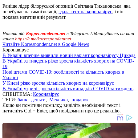
Раніше лідер білоруської опозиції Світлана Тихановська, яка
перебуває на самоізоляції,
здала тест на коронавірус
, і він
показав негативний результат.
Новини від
Корреспондент.net
в Telegram. Підписуйтесь на наш
канал
https://t.me/korrespondentnet
Читайте Korrespondent.net в Google News
Коронавірус
В Україні вперше виявили новий варіант коронавірусу Цикада
В Україні за тиждень різко зросла кількість хворих на COVID-
19
Нові штами COVID-19: особливості та кількість хворих в
Україні
У Києві різко зросла кількість хворих на коронавірус
В Україні утричі зросла кількість випадків COVID за тиждень
СПЕЦТЕМА:
Коронавірус
ТЕГИ:
банк
,
деньги
,
Мексика
,
подарок
Якщо ви помітили помилку, виділіть необхідний текст і
натисніть Ctrl + Enter, щоб повідомити про це редакцію.