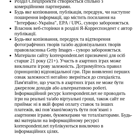
Розділ Спецпроекти створюється спільно з
комерційними партнерами.
Будь яке копіювання, публікація, передрук, чи наступне
поширення інформації, що містить посилання на
"Інтерфакс-Україна", EPA / UPG, суворо забороняється.
Власник веб-сторінки в розділі Я-Корреспондент є автор
публікації.
Будь-яке копіювання, передрук та відтворення
фотографічних творів та/або аудіовізуальних творів
правовласника Getty Images - суворо забороняється.
Матеріали сайту korrespondent.net призначені для осіб
старше 21 року (21+). Участь в азартних іграх може
викликати ігрову залежність. Дотримуйтесь правил
(принципів) відповідальної гри. При виявленні перших
ознак залежності негайно зверніться до спеціаліста.
Пам'ятайте, що участь в азартних іграх не може бути
джерелом доходів або альтернативою роботі.
Інформаційний ресурс korrespondent.net не проводить
ігри на реальні та/або віртуальні гроші, також сайт не
приймає ні в якій формі оплату ставок та інших
платежів, які пов’язані/можуть бути пов’язані з
азартними іграми, букмекерами чи тоталізаторами. Будь-
які матеріали на інформаційному ресурсі
korrespondent.net публікуються виключно в
інформаційних цілях.