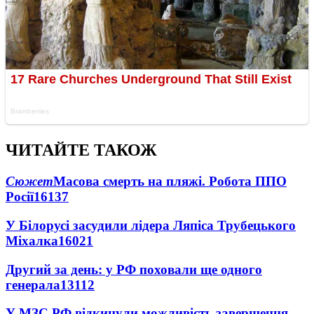
ЧИТАЙТЕ ТАКОЖ
Сюжет
Масова смерть на пляжі. Робота ППО
Росії
16137
У Білорусі засудили лідера Ляпіса Трубецького
Міхалка
16021
Другий за день: у РФ поховали ще одного
генерала
13112
У МЗС РФ відкинули можливість завершення