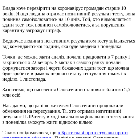
Влада хоче перевірити на коронавірус громадян старше 10
років. Якщо людина отримає позитивний результат тесту, вона
повинна самоізолюватись на 10 днів. Той, хто відмовляється
здати тест, теж повинен самоізолюватись, а за порушення
карантину загрожує штраф.
Водночас людина з негативним результатом тесту звільняється
від комендантської години, яка буде введена з понеділка.
Точки, де можна здати аналіз, почали працювати в 7 ранку і
закриються о 22 вечора. У містах з самого ранку почали
формуватися затори і черги бажаючих здати тест, що можна
буде зробити в рамках першого етапу тестування також і в
неділю, 1 листопада.
Зазначимо, що населення Словаччини становить близько 5,5
млн осіб.
Нагадаємо, що раніше жителям Словаччини продовжили
обмеження на пересування. Ті, хто отримав негативний
результат ПЛР-тесту в ході загальнонаціонального тестування
з понеділка зможуть жити відносно вільно.
Також повідомлялося, що
в Братиславі протестували проти