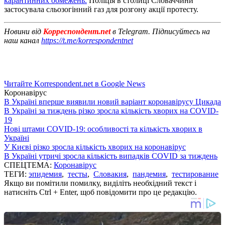
карантинних обмежень.
Поліція в столиці Словаччини
застосувала сльозогінний газ для розгону акції протесту.
Новини від
Корреспондент.net
в Telegram. Підписуйтесь на
наш канал
https://t.me/korrespondentnet
Читайте Korrespondent.net в Google News
Коронавірус
В Україні вперше виявили новий варіант коронавірусу Цикада
В Україні за тиждень різко зросла кількість хворих на COVID-
19
Нові штами COVID-19: особливості та кількість хворих в
Україні
У Києві різко зросла кількість хворих на коронавірус
В Україні утричі зросла кількість випадків COVID за тиждень
СПЕЦТЕМА:
Коронавірус
ТЕГИ:
эпидемия
,
тесты
,
Словакия
,
пандемия
,
тестирование
Якщо ви помітили помилку, виділіть необхідний текст і
натисніть Ctrl + Enter, щоб повідомити про це редакцію.