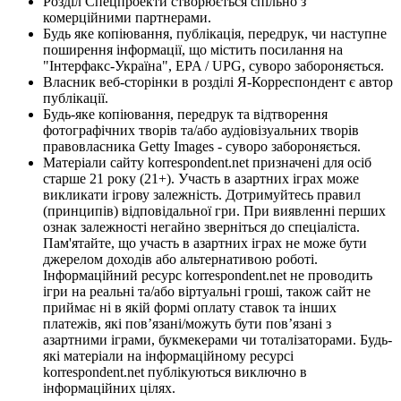
Розділ Спецпроекти створюється спільно з
комерційними партнерами.
Будь яке копіювання, публікація, передрук, чи наступне
поширення інформації, що містить посилання на
"Інтерфакс-Україна", EPA / UPG, суворо забороняється.
Власник веб-сторінки в розділі Я-Корреспондент є автор
публікації.
Будь-яке копіювання, передрук та відтворення
фотографічних творів та/або аудіовізуальних творів
правовласника Getty Images - суворо забороняється.
Матеріали сайту korrespondent.net призначені для осіб
старше 21 року (21+). Участь в азартних іграх може
викликати ігрову залежність. Дотримуйтесь правил
(принципів) відповідальної гри. При виявленні перших
ознак залежності негайно зверніться до спеціаліста.
Пам'ятайте, що участь в азартних іграх не може бути
джерелом доходів або альтернативою роботі.
Інформаційний ресурс korrespondent.net не проводить
ігри на реальні та/або віртуальні гроші, також сайт не
приймає ні в якій формі оплату ставок та інших
платежів, які пов’язані/можуть бути пов’язані з
азартними іграми, букмекерами чи тоталізаторами. Будь-
які матеріали на інформаційному ресурсі
korrespondent.net публікуються виключно в
інформаційних цілях.