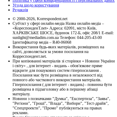
Політика у сфері конфіденційності і персональних даних
Угода щодо користування
Редакція
© 2000-2026, Korrespondent.net
Суб'єкт у сфері онлайн-медіа Назва онлайн-медіа –
«КореспонденТ.net» Адреса: 02091, місто Київ,
ХАРКІВСЬКЕ ШОСЕ, будинок 172-Б, офіс 208/1 E-mail:
sunlight@mediadim.com.ua
Телефон: 044-205-43-00
Ідентифікатор медіа – R40-06068
Використання будь-яких матеріалів, розміщених на
сайті, дозволяється за умови посилання на
Корреспондент.net.
При копіюванні матеріалів зі сторінки « Новини України
і світу» , для інтернет - видань - обов'язкове пряме
відкрите для пошукових систем гіперпосилання .
Посилання має бути розміщена в незалежності від
повного або часткового використання матеріалів.
Гіперпосилання ( для інтернет - видань) - повинна бути
розміщена в підзаголовку або в першому абзаці
матеріалу.
Новини з позначками "Думка", "Експертиза", "Заява",
"Регіони", "Гроші", "Влада", "Вибори", "Тест-драйв",
"Спецпроекти", "Промо" публікуються на правах
реклами.