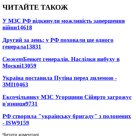
ЧИТАЙТЕ ТАКОЖ
У МЗС РФ відкинули можливість завершення
війни
14618
Другий за день: у РФ поховали ще одного
генерала
13831
Сюжет
Бенкет генералів. Наслідки вибуху в
Москві
13059
Україна поставила Путіна перед дилемою -
ЗМІ
10463
Ексочільнику МЗС Угорщини Сійярто загрожує
в'язниця
9731
РФ створила "українську бригаду" з полонених
- ISW
9159
Читати коментарі