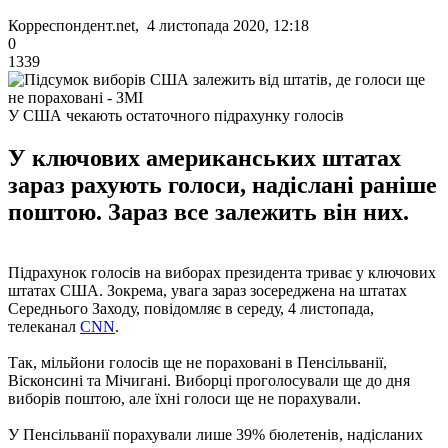
Корреспондент.net, 4 листопада 2020, 12:18
0
1339
У США чекають остаточного підрахунку голосів
У ключових американських штатах
зараз рахують голоси, надіслані раніше
поштою. Зараз все залежить він них.
Підрахунок голосів на виборах президента триває у ключових
штатах США. Зокрема, увага зараз зосереджена на штатах
Середнього Заходу, повідомляє в середу, 4 листопада,
телеканал
CNN
.
Так, мільйони голосів ще не пораховані в Пенсільванії,
Вісконсині та Мічигані. Виборці проголосували ще до дня
виборів поштою, але їхні голоси ще не порахували.
У Пенсільванії порахували лише 39% бюлетенів, надісланих