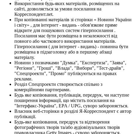
Використання будь-яких матеріалів, розміщених на
сайті, дозволяється за умови посилання на
Корреспондент.net.
При копіюванні матеріалів зі сторінки « Новини України
і світу» , для інтернет - видань - обов'язкове пряме
відкрите для пошукових систем гіперпосилання .
Посилання має бути розміщена в незалежності від
повного або часткового використання матеріалів.
Гіперпосилання ( для інтернет - видань) - повинна бути
розміщена в підзаголовку або в першому абзаці
матеріалу.
Новини з позначками "Думка", "Експертиза", "Заява",
"Регіони", "Гроші", "Влада", "Вибори", "Тест-драйв",
"Спецпроекти", "Промо" публікуються на правах
реклами.
Розділ Спецпроекти створюється спільно з
комерційними партнерами.
Будь яке копіювання, публікація, передрук, чи наступне
поширення інформації, що містить посилання на
"Інтерфакс-Україна", EPA / UPG, суворо забороняється.
Власник веб-сторінки в розділі Я-Корреспондент є автор
публікації.
Будь-яке копіювання, передрук та відтворення
фотографічних творів та/або аудіовізуальних творів
правовласника Getty Images - суворо забороняється.