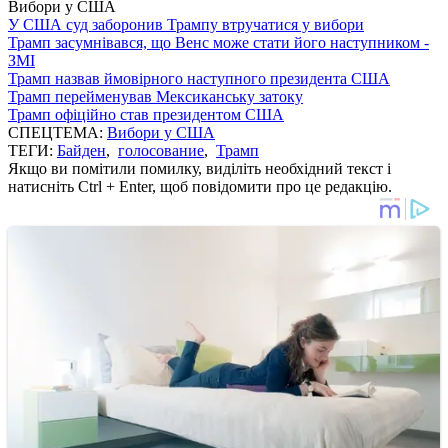
Вибори у США
У США суд заборонив Трампу втручатися у вибори
Трамп засумнівався, що Венс може стати його наступником -
ЗМІ
Трамп назвав ймовірного наступного президента США
Трамп перейменував Мексиканську затоку
Трамп офіційно став президентом США
СПЕЦТЕМА:
Вибори у США
ТЕГИ:
Байден
,
голосование
,
Трамп
Якщо ви помітили помилку, виділіть необхідний текст і
натисніть Ctrl + Enter, щоб повідомити про це редакцію.