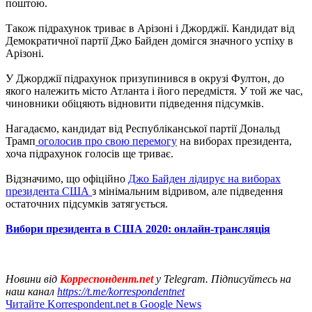
поштою.
Також підрахунок триває в Арізоні і Джорджії. Кандидат від
Демократичної партії Джо Байден домігся значного успіху в
Арізоні.
У Джорджії підрахунок призупинився в окрузі Фултон, до
якого належить місто Атланта і його передмістя. У той же час,
чиновники обіцяють відновити підведення підсумків.
Нагадаємо, кандидат від Республіканської партії Дональд
Трамп
оголосив про свою перемогу
на виборах президента,
хоча підрахунок голосів ще триває.
Відзначимо, що офіційно
Джо Байден лідирує на виборах
президента США
з мінімальним відривом, але підведення
остаточних підсумків затягується.
Вибори президента в США 2020: онлайн-трансляція
Новини від
Корреспондент.net
у Telegram. Підписуйтесь на
наш канал
https://t.me/korrespondentnet
Читайте Korrespondent.net в Google News