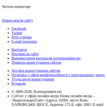
Читати коментарі
Повна версія сайту
Facebook
Twitter
RSS-стрічки
E-mail розсилка
Контакти
Реклама на сайті
Використання матеріалів korrespondent.net
Правила користування сайтом
Договір користування сайтом
Політика у сфері конфіденційності і персональних даних
Угода щодо користування
Редакція
© 2000-2026, Korrespondent.net
Суб'єкт у сфері онлайн-медіа Назва онлайн-медіа –
«КореспонденТ.net» Адреса: 02091, місто Київ,
ХАРКІВСЬКЕ ШОСЕ, будинок 172-Б, офіс 208/1 E-mail: