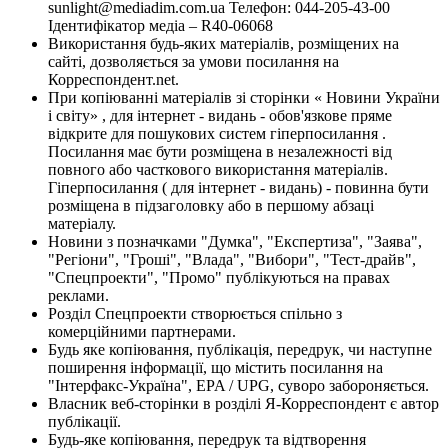
sunlight@mediadim.com.ua
Телефон: 044-205-43-00
Ідентифікатор медіа – R40-06068
Використання будь-яких матеріалів, розміщених на
сайті, дозволяється за умови посилання на
Корреспондент.net.
При копіюванні матеріалів зі сторінки « Новини України
і світу» , для інтернет - видань - обов'язкове пряме
відкрите для пошукових систем гіперпосилання .
Посилання має бути розміщена в незалежності від
повного або часткового використання матеріалів.
Гіперпосилання ( для інтернет - видань) - повинна бути
розміщена в підзаголовку або в першому абзаці
матеріалу.
Новини з позначками "Думка", "Експертиза", "Заява",
"Регіони", "Гроші", "Влада", "Вибори", "Тест-драйв",
"Спецпроекти", "Промо" публікуються на правах
реклами.
Розділ Спецпроекти створюється спільно з
комерційними партнерами.
Будь яке копіювання, публікація, передрук, чи наступне
поширення інформації, що містить посилання на
"Інтерфакс-Україна", EPA / UPG, суворо забороняється.
Власник веб-сторінки в розділі Я-Корреспондент є автор
публікації.
Будь-яке копіювання, передрук та відтворення