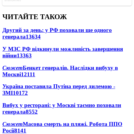
ЧИТАЙТЕ ТАКОЖ
Другий за день: у РФ поховали ще одного
генерала
13634
У МЗС РФ відкинули можливість завершення
війни
13363
Сюжет
Бенкет генералів. Наслідки вибуху в
Москві
12111
Україна поставила Путіна перед дилемою -
ЗМІ
10172
Вибух у ресторані: у Москві таємно поховали
генерала
8552
Сюжет
Масова смерть на пляжі. Робота ППО
Росії
8141