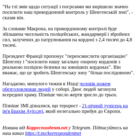
"На тлі змін щодо ситуації з погрозами ми вирішили значно
посилити наш прикордонний контроль у Шенгенській зоні", -
сказав він.
За словами Макрона, на прикордонному контролі буде
збільшена чисельність поліцейських, жандармерії і збройних
сил, залучених до патрулювання на кордоні з 2,4 тисячі до 4,8
тисячі.
Президент Франції пропонує "переосмислити організацію"
Шенгену і "посилити нашу загальну охорону кордонів з
реальною поліцією безпеки на зовнішніх кордонах". Він
вважає, що це зробить Шенгенську зону "більш послідовною".
Нагадаємо, минулого тижня в Ніцці
чоловік ножем
обезголовлював людей
у соборі. Двоє людей загинули
всередині храму. Пізніше число жертв зросло до трьох.
Пізніше ЗМІ дізналися, що терорист -
21-річний тунісець на
ім'я Брахім Ауїссауї
, який нелегально прибув до Європи.
Новини від
Корреспондент.net
у Telegram. Підписуйтесь на
наш канал
https://t.me/korrespondentnet