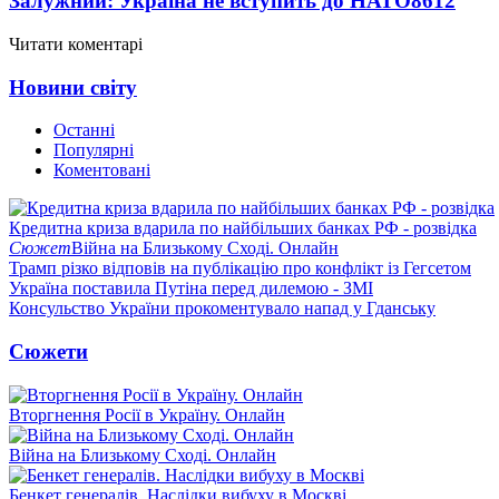
Залужний: Україна не вступить до НАТО
8612
Читати коментарі
Новини світу
Останні
Популярні
Коментовані
Кредитна криза вдарила по найбільших банках РФ - розвідка
Сюжет
Війна на Близькому Сході. Онлайн
Трамп різко відповів на публікацію про конфлікт із Гегсетом
Україна поставила Путіна перед дилемою - ЗМІ
Консульство України прокоментувало напад у Гданську
Сюжети
Вторгнення Росії в Україну. Онлайн
Війна на Близькому Сході. Онлайн
Бенкет генералів. Наслідки вибуху в Москві