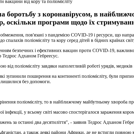
и вакцини від кору та поліомієліту
 на боротьбу з коронавірусом, в найближ
ір, оскільки програми щодо їх стримуван
 обмеження, пов'язані з пандемією COVID-19 і ресурси, що напр
о спалахів поліомієліту та кору серед дітей в бідних країнах сві
ченням безпечних і ефективних вакцин проти COVID-19, важливо, 
р Тедрос Адханом Гебреесус.
 від поліомієліту завдяки наполегливій роботі урядів, медиків і
 які зупинили поширення на континенті поліомієліту, були припине
залишилися без допомоги.
рінення поліомієліту, то в найближчому майбутньому хвороба пр
ої інфекції, у всьому світі масово спостерігалося зараження коро
жень за останні два десятиліття", - заявив Тедрос Адханом Гебре
 і Афганістан, а також деякі райони Африки, де не встигли повно