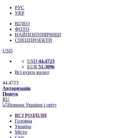
РУС
УКР
ВІДЕО
ФОТО
НАЙПОПУЛЯРНІШІ
СПЕЦПРОЕКТИ
USD
USD
44.4723
EUR
51.3096
Всі курси валют
44.4723
Авторизація
Пошук
RU
ВСІ РОЗДІЛИ
Головна
Україна
Місто
Світ