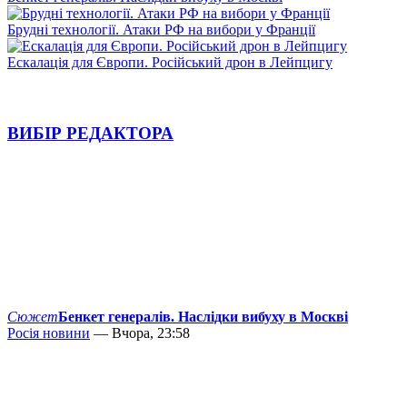
Брудні технології. Атаки РФ на вибори у Франції
Ескалація для Європи. Російський дрон в Лейпцигу
ВИБІР РЕДАКТОРА
Сюжет
Бенкет генералів. Наслідки вибуху в Москві
Росія новини
— Вчора, 23:58