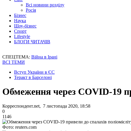
Всі новини розділу
Росія
Бізнес
Наука
Шоу-бізнес
Спорт
Lifestyle
БЛОГИ ЧИТАЧІВ
СПЕЦТЕМА:
Війна в Ірані
ВСІ ТЕМИ
Вступ України в ЄС
Теракт в Барселоні
Обмеження через COVID-19 при
Корреспондент.net, 7 листопада 2020, 18:58
0
1146
Фото: reuters.com