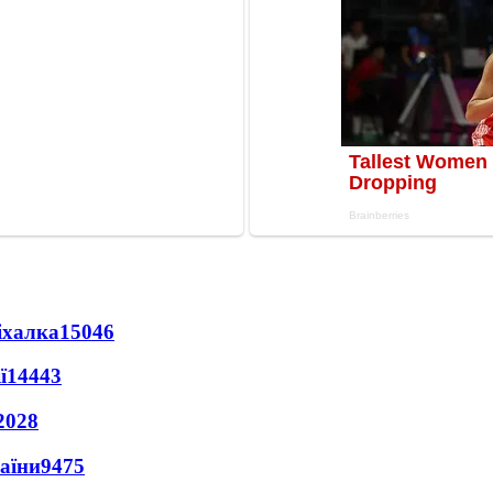
іхалка
15046
ї
14443
2028
раїни
9475