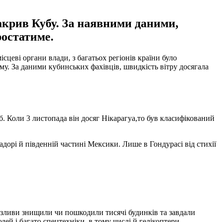
акрив Кубу. За наявними даними,
ростатиме.
сцеві органи влади, з багатьох регіонів країни було
му. За даними кубинських фахівців, швидкість вітру досягала
. Коли 3 листопада він досяг Нікарагуа,то був класифікований
дорі й південній частині Мексики. Лише в Гондурасі від стихії
 зливи знищили чи пошкодили тисячі будинків та завдали
й і багато спецтехніки, в тому числі й гелікоптери.