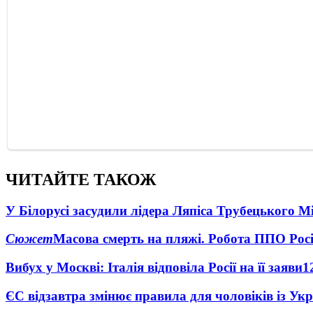
ЧИТАЙТЕ ТАКОЖ
У Білорусі засудили лідера Ляпіса Трубецького М
Сюжет
Масова смерть на пляжі. Робота ППО Росі
Вибух у Москві: Італія відповіла Росії на її заяви
1
ЄС відзавтра змінює правила для чоловіків із Ук