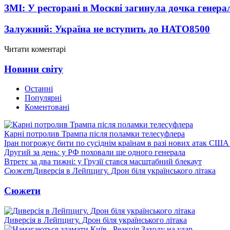
ЗМІ: У ресторані в Москві загинула дочка генера
Залужний: Україна не вступить до НАТО
8500
Читати коментарі
Новини світу
Останні
Популярні
Коментовані
Карні потролив Трампа після поламки телесуфлера
Іран погрожує бити по сусіднім країнам в разі нових атак США
Другий за день: у РФ поховали ще одного генерала
Втретє за два тижні: у Грузії стався масштабний блекаут
Сюжет
Диверсія в Лейпцигу. Дрон біля українського літака
Сюжети
Диверсія в Лейпцигу. Дрон біля українського літака