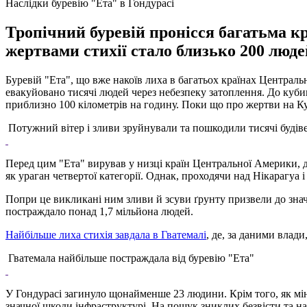
Наслідки буревію "Ета" в Гондурасі
Тропічний буревій пронісся багатьма к
жертвами стихії стало близько 200 люде
Буревій "Ета", що вже накоїв лиха в багатьох країнах Центральн
евакуйовано тисячі людей через небезпеку затоплення. До куби
приблизно 100 кілометрів на годину. Поки що про жертви на Ку
Потужний вітер і зливи зруйнували та пошкодили тисячі будів
Перед цим "Ета" вирував у низці країн Центральної Америки, д
як ураган четвертої категорії. Однак, проходячи над Нікарагуа 
Попри це викликані ним зливи й зсуви ґрунту призвели до значн
постраждало понад 1,7 мільйона людей.
Найбільше лиха стихія завдала в Гватемалі
, де, за даними влад
Гватемала найбільше постраждала від буревію "Ета"
У Гондурасі загинуло щонайменше 23 людини. Крім того, як мін
значної шкоди інфраструктурі. На пошук зниклих безвісти та н