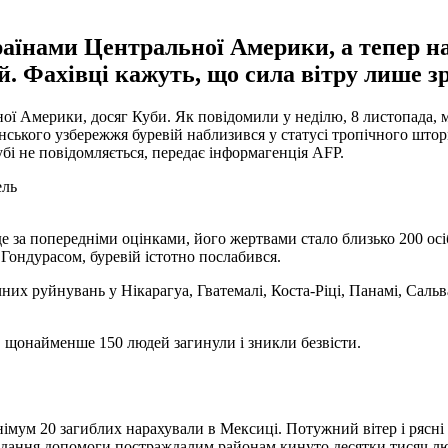
раїнами Центральної Америки, а тепер н
й. Фахівці кажуть, що сила вітру лише з
ої Америки, досяг Куби. Як повідомили у неділю, 8 листопада, мі
нського узбережжя буревій наблизився у статусі тропічного штор
бі не повідомляється, передає інформагенція AFP.
ель
е за попередніми оцінками, його жертвами стало близько 200 осіб
і Гондурасом, буревій істотно послабився.
их руйнувань у Нікарагуа, Гватемалі, Коста-Ріці, Панамі, Сальва
и, щонайменше 150 людей загинули і зникли безвісти.
імум 20 загиблих нарахували в Мексиці. Потужний вітер і рясні
адання допомоги постраждалим районам кинуто десятки тисяч люде