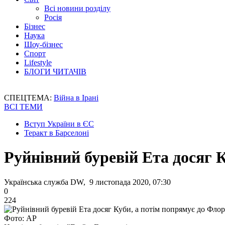
Всі новини розділу
Росія
Бізнес
Наука
Шоу-бізнес
Спорт
Lifestyle
БЛОГИ ЧИТАЧІВ
СПЕЦТЕМА:
Війна в Ірані
ВСІ ТЕМИ
Вступ України в ЄС
Теракт в Барселоні
Руйнівний буревій Ета досяг 
Українська служба DW, 9 листопада 2020, 07:30
0
224
Фото: АР