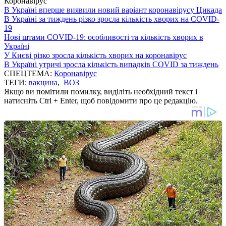
Коронавірус
В Україні вперше виявили новий варіант коронавірусу Цикада
В Україні за тиждень різко зросла кількість хворих на COVID-
19
Нові штами COVID-19: особливості та кількість хворих в
Україні
У Києві різко зросла кількість хворих на коронавірус
В Україні утричі зросла кількість випадків COVID за тиждень
СПЕЦТЕМА:
Коронавірус
ТЕГИ:
вакцина
,
ВОЗ
Якщо ви помітили помилку, виділіть необхідний текст і
натисніть Ctrl + Enter, щоб повідомити про це редакцію.