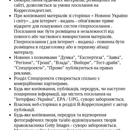
сайті, дозволяється за умови посилання на
Корреспондент.net.
При копіюванні матеріалів зі сторінки « Новини України
і світу» , для інтернет - видань - обов'язкове пряме
відкрите для пошукових систем гіперпосилання .
Посилання має бути розміщена в незалежності від
повного або часткового використання матеріалів.
Гіперпосилання ( для інтернет - видань) - повинна бути
розміщена в підзаголовку або в першому абзаці
матеріалу.
Новини з позначками "Думка", "Експертиза", "Заява",
"Регіони", "Гроші", "Влада", "Вибори", "Тест-драйв",
"Спецпроекти", "Промо" публікуються на правах
реклами.
Розділ Спецпроекти створюється спільно з
комерційними партнерами.
Будь яке копіювання, публікація, передрук, чи наступне
поширення інформації, що містить посилання на
"Інтерфакс-Україна", EPA / UPG, суворо забороняється.
Власник веб-сторінки в розділі Я-Корреспондент є автор
публікації.
Будь-яке копіювання, передрук та відтворення
фотографічних творів та/або аудіовізуальних творів
правовласника Getty Images - суворо забороняється.