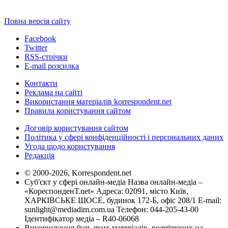
Повна версія сайту
Facebook
Twitter
RSS-стрічки
E-mail розсилка
Контакти
Реклама на сайті
Використання матеріалів korrespondent.net
Правила користування сайтом
Договір користування сайтом
Політика у сфері конфіденційності і персональних даних
Угода щодо користування
Редакція
© 2000-2026, Korrespondent.net
Суб'єкт у сфері онлайн-медіа Назва онлайн-медіа –
«КореспонденТ.net» Адреса: 02091, місто Київ,
ХАРКІВСЬКЕ ШОСЕ, будинок 172-Б, офіс 208/1 E-mail:
sunlight@mediadim.com.ua
Телефон: 044-205-43-00
Ідентифікатор медіа – R40-06068
Використання будь-яких матеріалів, розміщених на