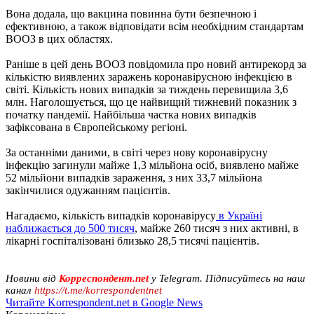
Вона додала, що вакцина повинна бути безпечною і
ефективною, а також відповідати всім необхідним стандартам
ВООЗ в цих областях.
Раніше в цей день ВООЗ повідомила про новий антирекорд за
кількістю виявлених заражень коронавірусною інфекцією в
світі. Кількість нових випадків за тиждень перевищила 3,6
млн. Наголошується, що це найвищий тижневий показник з
початку пандемії. Найбільша частка нових випадків
зафіксована в Європейському регіоні.
За останніми даними, в світі через нову коронавірусну
інфекцію загинули майже 1,3 мільйона осіб, виявлено майже
52 мільйони випадків зараження, з них 33,7 мільйона
закінчилися одужанням пацієнтів.
Нагадаємо, кількість випадків коронавірусу
в Україні
наближається до 500 тисяч
, майже 260 тисяч з них активні, в
лікарні госпіталізовані близько 28,5 тисячі пацієнтів.
Новини від
Корреспондент.net
у Telegram. Підписуйтесь на наш
канал
https://t.me/korrespondentnet
Читайте Korrespondent.net в Google News