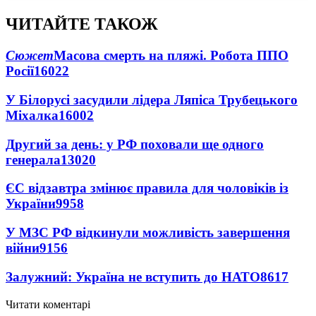
ЧИТАЙТЕ ТАКОЖ
Сюжет
Масова смерть на пляжі. Робота ППО
Росії
16022
У Білорусі засудили лідера Ляпіса Трубецького
Міхалка
16002
Другий за день: у РФ поховали ще одного
генерала
13020
ЄС відзавтра змінює правила для чоловіків із
України
9958
У МЗС РФ відкинули можливість завершення
війни
9156
Залужний: Україна не вступить до НАТО
8617
Читати коментарі