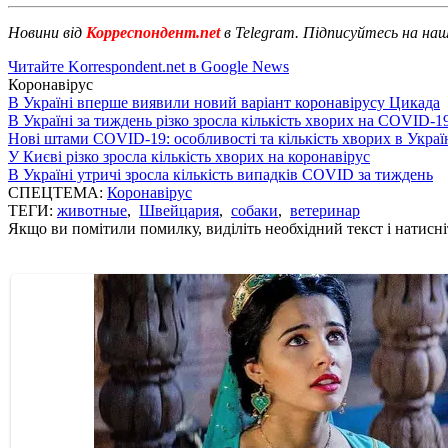
Новини від
Корреспондент.net
в Telegram. Підписуйтесь на на
Читайте Korrespondent.net в Google News
Коронавірус
В Україні вперше виявили новий варіант коронавірусу Цикада
В Україні за тиждень різко зросла кількість хворих на COVID-1
Нові штами COVID-19: особливості та кількість хворих в Украї
У Києві різко зросла кількість хворих на коронавірус
В Україні утричі зросла кількість випадків COVID за тиждень
СПЕЦТЕМА:
Коронавірус
ТЕГИ:
животные
,
Швейцария
,
собаки
,
ветеринар
Якщо ви помітили помилку, виділіть необхідний текст і натисніт