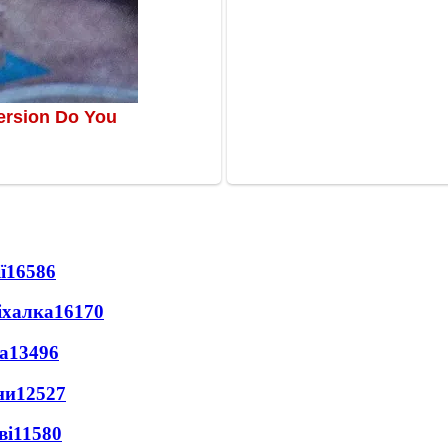
ї
16586
іхалка
16170
а
13496
ни
12527
ві
11580