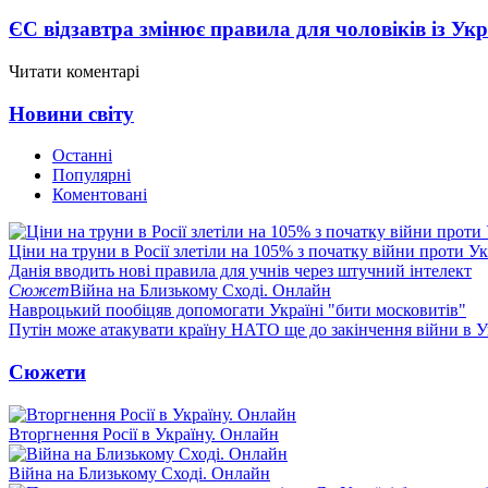
ЄС відзавтра змінює правила для чоловіків із Ук
Читати коментарі
Новини світу
Останні
Популярні
Коментовані
Ціни на труни в Росії злетіли на 105% з початку війни проти У
Данія вводить нові правила для учнів через штучний інтелект
Сюжет
Війна на Близькому Сході. Онлайн
Навроцький пообіцяв допомогати Україні "бити московитів"
Путін може атакувати країну НАТО ще до закінчення війни в Ук
Сюжети
Вторгнення Росії в Україну. Онлайн
Війна на Близькому Сході. Онлайн