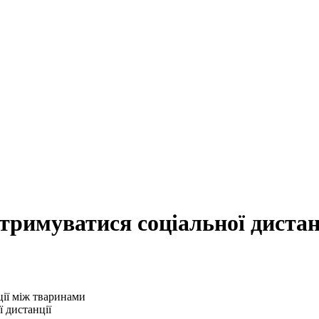
тримуватися соціальної диста
 дистанції