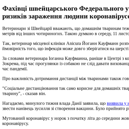
Фахівці швейцарського Федерального уп
ризиків зараження людини коронавірусо
Ветеринари зі Швейцарії вважають, що домашнім тваринам теж п
метрів від інших чотириногих. Такою думкою в середу, 11 лист
Так, ветеринар місцевої клініки Anicura Йоганн Кауфманн розпо
ймовірність того, що інфекція може довго зберігатися на шерсті 
За словами ветеринара Іоганна Кауфманна, раніше в Центрі з 
Зокрема, під час прогулянки із собакою не слід давати вихова
час пандемії.
Про важливість дотримання дистанції між тваринами також говор
"Соціальне дистанціювання так само корисне для домашніх твари
тварину", - сказав він.
Нагадаємо, минулого тижня влада Данії заявила, що
виявила у 
звести нанівець зусилля зі створення вакцини. Було прийнято рі
Мутований коронавірус у норок з початку літа до середини жовт
коронавірусу.