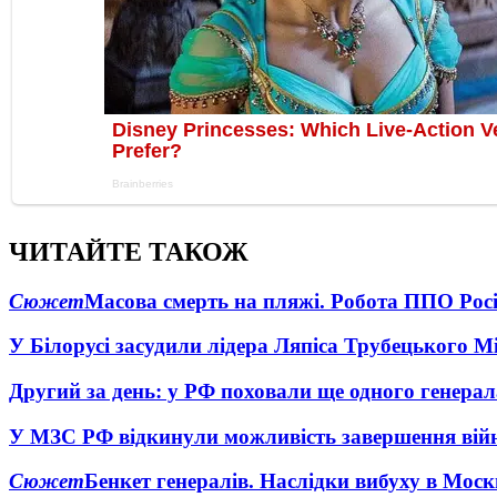
ЧИТАЙТЕ ТАКОЖ
Сюжет
Масова смерть на пляжі. Робота ППО Росі
У Білорусі засудили лідера Ляпіса Трубецького М
Другий за день: у РФ поховали ще одного генерал
У МЗС РФ відкинули можливість завершення вій
Сюжет
Бенкет генералів. Наслідки вибуху в Моск