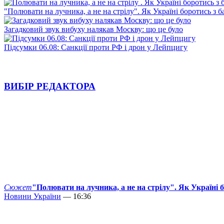
"Полювати на лучника, а не на стрілу". Як Україні боротись з 
Загадковий звук вибуху налякав Москву: що це було
Підсумки 06.08: Санкції проти РФ і дрон у Лейпцигу
ВИБІР РЕДАКТОРА
Сюжет
"Полювати на лучника, а не на стрілу". Як Україні 
Новини України
— 16:36