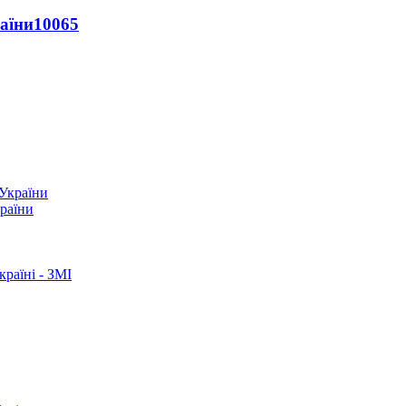
раїни
10065
країни
раїні - ЗМІ