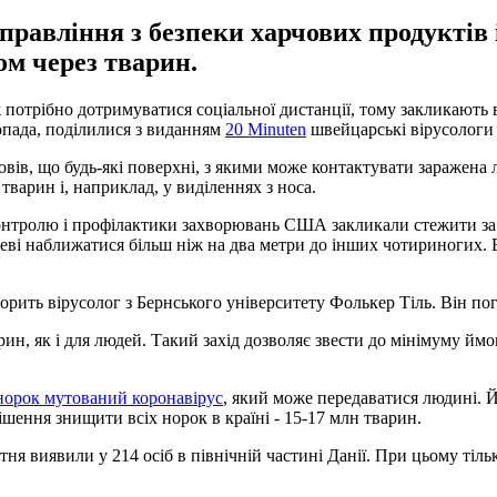
равління з безпеки харчових продуктів 
м через тварин.
отрібно дотримуватися соціальної дистанції, тому закликають в
опада, поділилися з виданням
20 Minuten
швейцарські вірусологи 
вів, що будь-які поверхні, з якими може контактувати заражена л
тварин і, наприклад, у виділеннях з носа.
контролю і профілактики захворювань США закликали стежити за 
нцеві наближатися більш ніж на два метри до інших чотириногих.
ить вірусолог з Бернського університету Фолькер Тіль. Він пого
н, як і для людей. Такий захід дозволяє звести до мінімуму ймо
норок мутований коронавірус
, який може передаватися людині. 
шення знищити всіх норок в країні - 15-17 млн ​​тварин.
ня виявили у 214 осіб в північній частині Данії. При цьому тіль