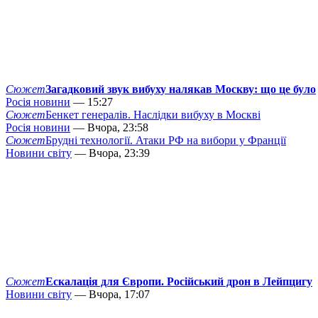
Сюжет
Загадковий звук вибуху налякав Москву: що це було
Росія новини
— 15:27
Сюжет
Бенкет генералів. Наслідки вибуху в Москві
Росія новини
— Вчора, 23:58
Сюжет
Брудні технології. Атаки РФ на вибори у Франції
Новини світу
— Вчора, 23:39
Сюжет
Ескалація для Європи. Російський дрон в Лейпцигу
Новини світу
— Вчора, 17:07