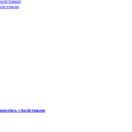
балістикою
боротись з балістикою