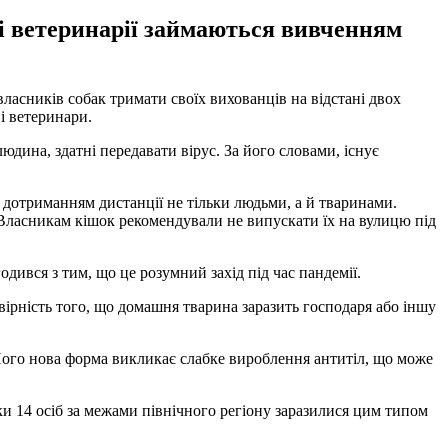
і ветеринарії займаються вивченням
ласників собак тримати своїх вихованців на відстані двох
і ветеринари.
юдина, здатні передавати вірус. За його словами, існує
дотриманням дистанції не тільки людьми, а й тваринами.
 Власникам кішок рекомендували не випускати їх на вулицю під
дився з тим, що це розумний захід під час пандемії.
вірність того, що домашня тварина заразить господаря або іншу
Його нова форма викликає слабке вироблення антитіл, що може
ки 14 осіб за межами північного регіону заразилися цим типом