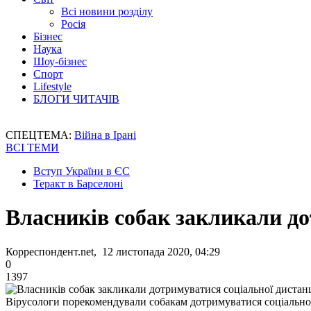
Всі новини розділу
Росія
Бізнес
Наука
Шоу-бізнес
Спорт
Lifestyle
БЛОГИ ЧИТАЧІВ
СПЕЦТЕМА:
Війна в Ірані
ВСІ ТЕМИ
Вступ України в ЄС
Теракт в Барселоні
Власників собак закликали до
Корреспондент.net, 12 листопада 2020, 04:29
0
1397
Вірусологи порекомендували собакам дотримуватися соціальної