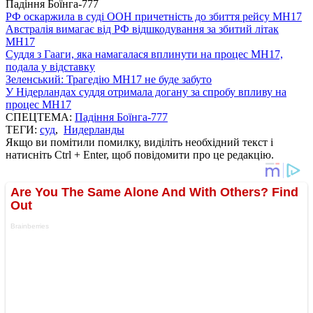
Падіння Боїнга-777
РФ оскаржила в суді ООН причетність до збиття рейсу MH17
Австралія вимагає від РФ відшкодування за збитий літак
MH17
Суддя з Гааги, яка намагалася вплинути на процес МН17,
подала у відставку
Зеленський: Трагедію MH17 не буде забуто
У Нідерландах суддя отримала догану за спробу впливу на
процес MH17
СПЕЦТЕМА:
Падіння Боїнга-777
ТЕГИ:
суд
,
Нидерланды
Якщо ви помітили помилку, виділіть необхідний текст і
натисніть Ctrl + Enter, щоб повідомити про це редакцію.