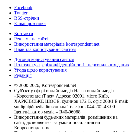
Facebook
Twitter
RSS-стрічки
E-mail розсилка
Контакти
Реклама на сайті
Використання матеріалів korrespondent.net
Правила користування сайтом
Договір користування сайтом
Політика у сфері конфіденційності і персональних даних
Угода щодо користування
Редакція
© 2000-2026, Korrespondent.net
Суб'єкт у сфері онлайн-медіа Назва онлайн-медіа –
«КореспонденТ.net» Адреса: 02091, місто Київ,
ХАРКІВСЬКЕ ШОСЕ, будинок 172-Б, офіс 208/1 E-mail:
sunlight@mediadim.com.ua
Телефон: 044-205-43-00
Ідентифікатор медіа – R40-06068
Використання будь-яких матеріалів, розміщених на
сайті, дозволяється за умови посилання на
Корреспондент.net.