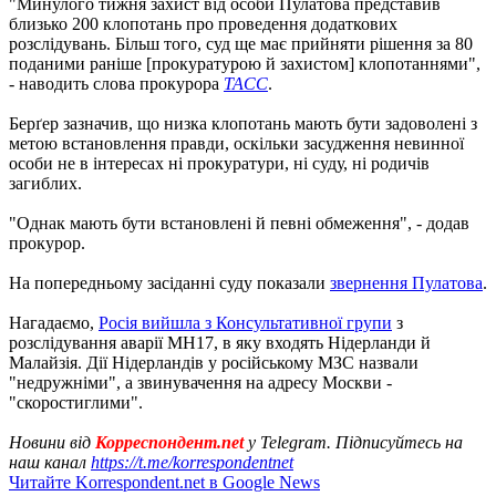
"Минулого тижня захист від особи Пулатова представив
близько 200 клопотань про проведення додаткових
розслідувань. Більш того, суд ще має прийняти рішення за 80
поданими раніше [прокуратурою й захистом] клопотаннями",
- наводить слова прокурора
ТАСС
.
Берґер зазначив, що низка клопотань мають бути задоволені з
метою встановлення правди, оскільки засудження невинної
особи не в інтересах ні прокуратури, ні суду, ні родичів
загиблих.
"Однак мають бути встановлені й певні обмеження", - додав
прокурор.
На попередньому засіданні суду показали
звернення Пулатова
.
Нагадаємо,
Росія вийшла з Консультативної групи
з
розслідування аварії MH17, в яку входять Нідерланди й
Малайзія. Дії Нідерландів у російському МЗС назвали
"недружніми", а звинувачення на адресу Москви -
"скоростиглими".
Новини від
Корреспондент.net
у Telegram. Підписуйтесь на
наш канал
https://t.me/korrespondentnet
Читайте Korrespondent.net в Google News