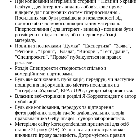
При копіюванні матеріалів зі сторінки « Новини України
і світу» , для інтернет - видань - обов'язкове пряме
відкрите для пошукових систем гіперпосилання .
Посилання має бути розміщена в незалежності від
повного або часткового використання матеріалів.
Гіперпосилання ( для інтернет - видань) - повинна бути
розміщена в підзаголовку або в першому абзаці
матеріалу.
Новини з позначками "Думка", "Експертиза", "Заява",
"Регіони", "Гроші", "Влада", "Вибори", "Тест-драйв",
"Спецпроекти", "Промо" публікуються на правах
реклами.
Розділ Спецпроекти створюється спільно з
комерційними партнерами.
Будь яке копіювання, публікація, передрук, чи наступне
поширення інформації, що містить посилання на
"Інтерфакс-Україна", EPA / UPG, суворо забороняється.
Власник веб-сторінки в розділі Я-Корреспондент є автор
публікації.
Будь-яке копіювання, передрук та відтворення
фотографічних творів та/або аудіовізуальних творів
правовласника Getty Images - суворо забороняється.
Матеріали сайту korrespondent.net призначені для осіб
старше 21 року (21+). Участь в азартних іграх може
викликати ігрову залежність. Дотримуйтесь правил