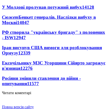
У Молдові пролунав потужний вибух
14128
Сюжет
Бенкет генералів. Наслідки вибуху в
Москві
14047
РФ створила "українську бригаду" з полонених
- ISW
12947
Іран висунув США вимоги для розблокування
Ормузу
12339
Ексочільнику МЗС Угорщини Сійярто загрожує
в'язниця
12276
Росіяни змінили ставлення до війни -
опитування
11577
Читати коментарі
Повна версія сайту