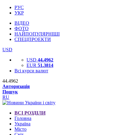
РУС
УКР
ВІДЕО
ФОТО
НАЙПОПУЛЯРНІШІ
СПЕЦПРОЕКТИ
USD
USD
44.4962
EUR
51.3814
Всі курси валют
44.4962
Авторизація
Пошук
RU
ВСІ РОЗДІЛИ
Головна
Україна
Місто
Світ