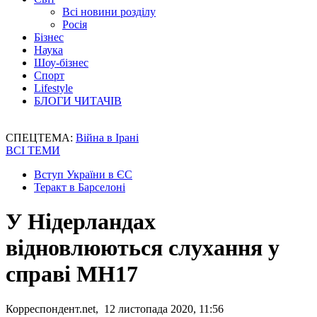
Всі новини розділу
Росія
Бізнес
Наука
Шоу-бізнес
Спорт
Lifestyle
БЛОГИ ЧИТАЧІВ
СПЕЦТЕМА:
Війна в Ірані
ВСІ ТЕМИ
Вступ України в ЄС
Теракт в Барселоні
У Нідерландах
відновлюються слухання у
справі МН17
Корреспондент.net, 12 листопада 2020, 11:56