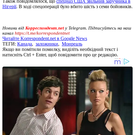
Також повідомлялося, що
спецназ США звільнив заручника в
Нігерії
. В ході спецоперації було вбито шість з семи бойовиків.
Новини від
Корреспондент.net
у Telegram. Підписуйтесь на наш
канал
https://t.me/korrespondentnet
Читайте Korrespondent.net в Google News
ТЕГИ:
Канада
,
заложники
,
Монреаль
Якщо ви помітили помилку, виділіть необхідний текст і
натисніть Ctrl + Enter, щоб повідомити про це редакцію.