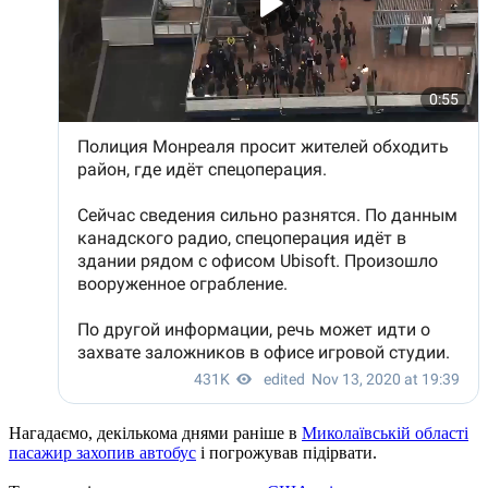
Нагадаємо, декількома днями раніше в
Миколаївській області
пасажир захопив автобус
і погрожував підірвати.