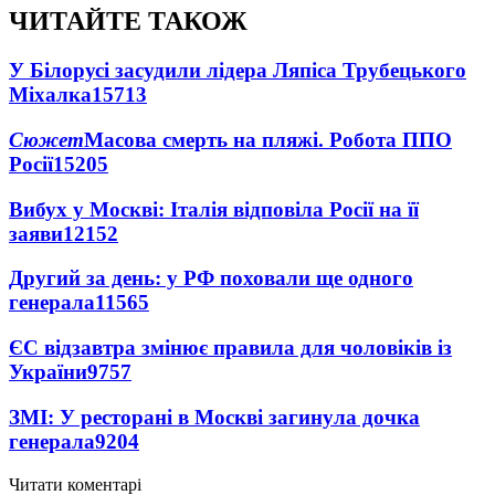
ЧИТАЙТЕ ТАКОЖ
У Білорусі засудили лідера Ляпіса Трубецького
Міхалка
15713
Сюжет
Масова смерть на пляжі. Робота ППО
Росії
15205
Вибух у Москві: Італія відповіла Росії на її
заяви
12152
Другий за день: у РФ поховали ще одного
генерала
11565
ЄС відзавтра змінює правила для чоловіків із
України
9757
ЗМІ: У ресторані в Москві загинула дочка
генерала
9204
Читати коментарі