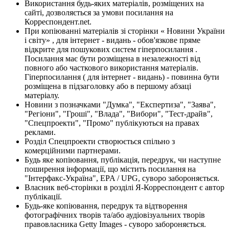
Використання будь-яких матеріалів, розміщених на
сайті, дозволяється за умови посилання на
Корреспондент.net.
При копіюванні матеріалів зі сторінки « Новини України
і світу» , для інтернет - видань - обов'язкове пряме
відкрите для пошукових систем гіперпосилання .
Посилання має бути розміщена в незалежності від
повного або часткового використання матеріалів.
Гіперпосилання ( для інтернет - видань) - повинна бути
розміщена в підзаголовку або в першому абзаці
матеріалу.
Новини з позначками "Думка", "Експертиза", "Заява",
"Регіони", "Гроші", "Влада", "Вибори", "Тест-драйв",
"Спецпроекти", "Промо" публікуються на правах
реклами.
Розділ Спецпроекти створюється спільно з
комерційними партнерами.
Будь яке копіювання, публікація, передрук, чи наступне
поширення інформації, що містить посилання на
"Інтерфакс-Україна", EPA / UPG, суворо забороняється.
Власник веб-сторінки в розділі Я-Корреспондент є автор
публікації.
Будь-яке копіювання, передрук та відтворення
фотографічних творів та/або аудіовізуальних творів
правовласника Getty Images - суворо забороняється.