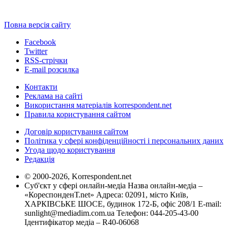
Повна версія сайту
Facebook
Twitter
RSS-стрічки
E-mail розсилка
Контакти
Реклама на сайті
Використання матеріалів korrespondent.net
Правила користування сайтом
Договір користування сайтом
Політика у сфері конфіденційності і персональних даних
Угода щодо користування
Редакція
© 2000-2026, Korrespondent.net
Суб'єкт у сфері онлайн-медіа Назва онлайн-медіа –
«КореспонденТ.net» Адреса: 02091, місто Київ,
ХАРКІВСЬКЕ ШОСЕ, будинок 172-Б, офіс 208/1 E-mail:
sunlight@mediadim.com.ua
Телефон: 044-205-43-00
Ідентифікатор медіа – R40-06068