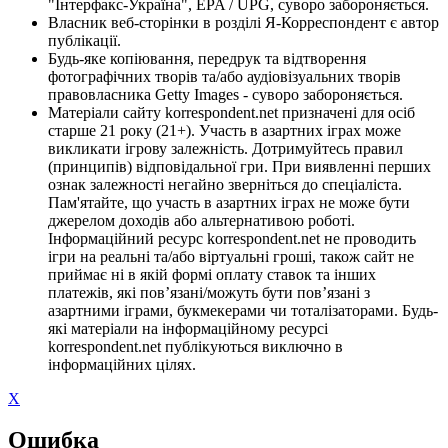
"Інтерфакс-Україна", EPA / UPG, суворо забороняється.
Власник веб-сторінки в розділі Я-Корреспондент є автор
публікації.
Будь-яке копіювання, передрук та відтворення
фотографічних творів та/або аудіовізуальних творів
правовласника Getty Images - суворо забороняється.
Матеріали сайту korrespondent.net призначені для осіб
старше 21 року (21+). Участь в азартних іграх може
викликати ігрову залежність. Дотримуйтесь правил
(принципів) відповідальної гри. При виявленні перших
ознак залежності негайно зверніться до спеціаліста.
Пам'ятайте, що участь в азартних іграх не може бути
джерелом доходів або альтернативою роботі.
Інформаційний ресурс korrespondent.net не проводить
ігри на реальні та/або віртуальні гроші, також сайт не
приймає ні в якій формі оплату ставок та інших
платежів, які пов’язані/можуть бути пов’язані з
азартними іграми, букмекерами чи тоталізаторами. Будь-
які матеріали на інформаційному ресурсі
korrespondent.net публікуються виключно в
інформаційних цілях.
X
Ошибка