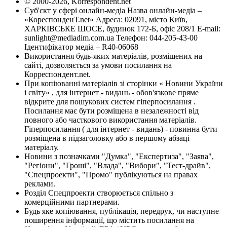
© 2000-2026, Korrespondent.net
Суб'єкт у сфері онлайн-медіа Назва онлайн-медіа –
«КореспонденТ.net» Адреса: 02091, місто Київ,
ХАРКІВСЬКЕ ШОСЕ, будинок 172-Б, офіс 208/1 E-mail:
sunlight@mediadim.com.ua
Телефон: 044-205-43-00
Ідентифікатор медіа – R40-06068
Використання будь-яких матеріалів, розміщених на
сайті, дозволяється за умови посилання на
Корреспондент.net.
При копіюванні матеріалів зі сторінки « Новини України
і світу» , для інтернет - видань - обов'язкове пряме
відкрите для пошукових систем гіперпосилання .
Посилання має бути розміщена в незалежності від
повного або часткового використання матеріалів.
Гіперпосилання ( для інтернет - видань) - повинна бути
розміщена в підзаголовку або в першому абзаці
матеріалу.
Новини з позначками "Думка", "Експертиза", "Заява",
"Регіони", "Гроші", "Влада", "Вибори", "Тест-драйв",
"Спецпроекти", "Промо" публікуються на правах
реклами.
Розділ Спецпроекти створюється спільно з
комерційними партнерами.
Будь яке копіювання, публікація, передрук, чи наступне
поширення інформації, що містить посилання на