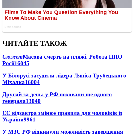
ЧИТАЙТЕ ТАКОЖ
Сюжет
Масова смерть на пляжі. Робота ППО
Росії
16045
У Білорусі засудили лідера Ляпіса Трубецького
Міхалка
16004
Другий за день: у РФ поховали ще одного
генерала
13040
ЄС відзавтра змінює правила для чоловіків із
України
9961
У МЗС РФ відкинули можливість завершення