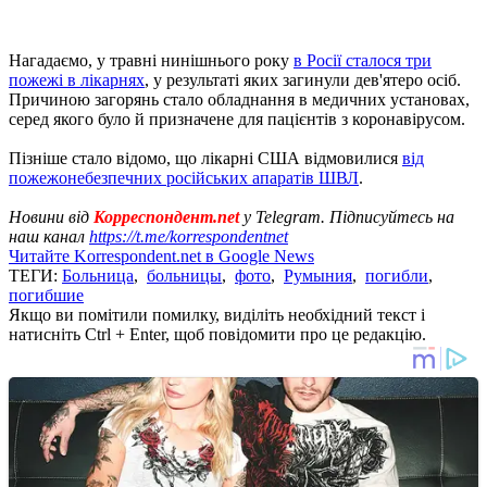
Нагадаємо, у травні нинішнього року
в Росії сталося три
пожежі в лікарнях
, у результаті яких загинули дев'ятеро осіб.
Причиною загорянь стало обладнання в медичних установах,
серед якого було й призначене для пацієнтів з коронавірусом.
Пізніше стало відомо, що лікарні США відмовилися
від
пожежонебезпечних російських апаратів ШВЛ
.
Новини від
Корреспондент.net
у Telegram. Підписуйтесь на
наш канал
https://t.me/korrespondentnet
Читайте Korrespondent.net в Google News
ТЕГИ:
Больница
,
больницы
,
фото
,
Румыния
,
погибли
,
погибшие
Якщо ви помітили помилку, виділіть необхідний текст і
натисніть Ctrl + Enter, щоб повідомити про це редакцію.