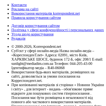
Контакти
Реклама на сайті
Використання матеріалів korrespondent.net
Правила користування сайтом
Договір користування сайтом
Політика у сфері конфіденційності і персональних даних
Угода щодо користування
Редакція
© 2000-2026, Korrespondent.net
Суб'єкт у сфері онлайн-медіа Назва онлайн-медіа –
«КореспонденТ.net» Адреса: 02091, місто Київ,
ХАРКІВСЬКЕ ШОСЕ, будинок 172-Б, офіс 208/1 E-mail:
sunlight@mediadim.com.ua
Телефон: 044-205-43-00
Ідентифікатор медіа – R40-06068
Використання будь-яких матеріалів, розміщених на
сайті, дозволяється за умови посилання на
Корреспондент.net.
При копіюванні матеріалів зі сторінки « Новини України
і світу» , для інтернет - видань - обов'язкове пряме
відкрите для пошукових систем гіперпосилання .
Посилання має бути розміщена в незалежності від
повного або часткового використання матеріалів.