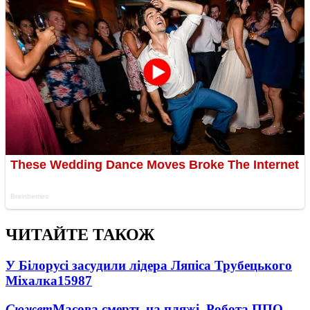
ЧИТАЙТЕ ТАКОЖ
У Білорусі засудили лідера Ляпіса Трубецького
Міхалка
15987
Сюжет
Масова смерть на пляжі. Робота ППО