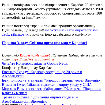
Раніше повідомлялося про відправлення в Карабах 20 літаків з
170 миротворцями. Усього угруповання складатиметься з 1960
військових зі стрілецькою зброєю, 90 бронетранспортерів, 380
автомобілів та іншої техніки.
Раніше постпред України при міжнародних організаціях у
Відні заявив, що влада РФ
не може називати миротворцями
своїх військових
у зоні нагірно-карабаського конфлікту.
Поразка Заходу. Світова преса про мир у Карабасі
Новини від
Корреспондент.net
у Telegram. Підписуйтесь на наш
канал
https://t.me/korrespondentnet
Читайте Korrespondent.net в Google News
Конфлікт у Нагірному Карабасі
Ексглаву "уряду" Карабаху засудили до 20 років в
Азербайджані
Іран пригрозив атакувати "маршрут Трампа" через Вірменію
Вірменія і Азербайджан підписали мирну угоду у США
Мир між Вірменією і Азербайджаном: РФ втрачає Південний
Кавказ - Reuters
Трамп анонсував підписання мирної угоди між
Азербайджаном і Вірменією