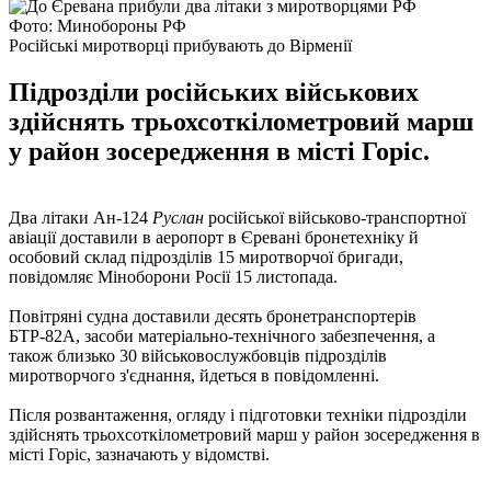
Фото: Минобороны РФ
Російські миротворці прибувають до Вірменії
Підрозділи російських військових
здійснять трьохсоткілометровий марш
у район зосередження в місті Горіс.
Два літаки Ан-124
Руслан
російської військово-транспортної
авіації доставили в аеропорт в Єревані бронетехніку й
особовий склад підрозділів 15 миротворчої бригади,
повідомляє Міноборони Росії 15 листопада.
Повітряні судна доставили десять бронетранспортерів
БТР-82А, засоби матеріально-технічного забезпечення, а
також близько 30 військовослужбовців підрозділів
миротворчого з'єднання, йдеться в повідомленні.
Після розвантаження, огляду і підготовки техніки підрозділи
здійснять трьохсоткілометровий марш у район зосередження в
місті Горіс, зазначають у відомстві.