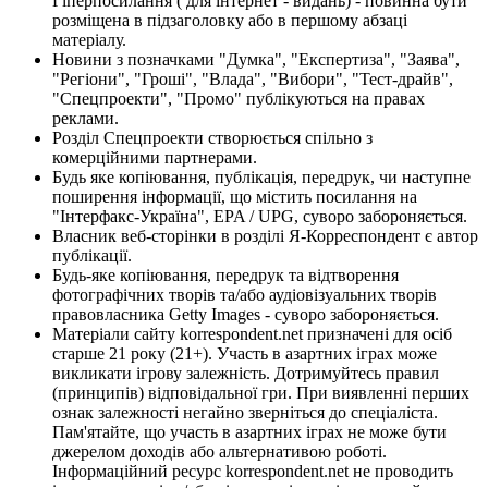
Гіперпосилання ( для інтернет - видань) - повинна бути
розміщена в підзаголовку або в першому абзаці
матеріалу.
Новини з позначками "Думка", "Експертиза", "Заява",
"Регіони", "Гроші", "Влада", "Вибори", "Тест-драйв",
"Спецпроекти", "Промо" публікуються на правах
реклами.
Розділ Спецпроекти створюється спільно з
комерційними партнерами.
Будь яке копіювання, публікація, передрук, чи наступне
поширення інформації, що містить посилання на
"Інтерфакс-Україна", EPA / UPG, суворо забороняється.
Власник веб-сторінки в розділі Я-Корреспондент є автор
публікації.
Будь-яке копіювання, передрук та відтворення
фотографічних творів та/або аудіовізуальних творів
правовласника Getty Images - суворо забороняється.
Матеріали сайту korrespondent.net призначені для осіб
старше 21 року (21+). Участь в азартних іграх може
викликати ігрову залежність. Дотримуйтесь правил
(принципів) відповідальної гри. При виявленні перших
ознак залежності негайно зверніться до спеціаліста.
Пам'ятайте, що участь в азартних іграх не може бути
джерелом доходів або альтернативою роботі.
Інформаційний ресурс korrespondent.net не проводить