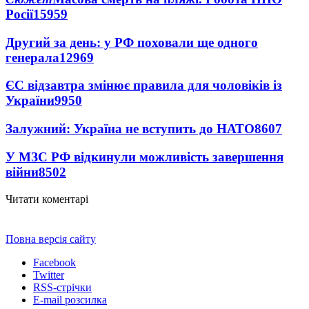
Росії
15959
Другий за день: у РФ поховали ще одного
генерала
12969
ЄС відзавтра змінює правила для чоловіків із
України
9950
Залужний: Україна не вступить до НАТО
8607
У МЗС РФ відкинули можливість завершення
війни
8502
Читати коментарі
Повна версія сайту
Facebook
Twitter
RSS-стрічки
E-mail розсилка