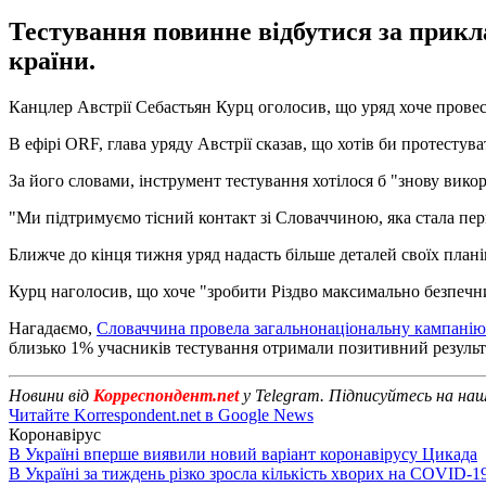
Тестування повинне відбутися за прикл
країни.
Канцлер Австрії Себастьян Курц оголосив, що уряд хоче провес
В ефірі ORF, глава уряду Австрії сказав, що хотів би протестув
За його словами, інструмент тестування хотілося б "знову вико
"Ми підтримуємо тісний контакт зі Словаччиною, яка стала пер
Ближче до кінця тижня уряд надасть більше деталей своїх плані
Курц наголосив, що хоче "зробити Різдво максимально безпечн
Нагадаємо,
Словаччина провела загальнонаціональну кампанію
близько 1% учасників тестування отримали позитивний результ
Новини від
Корреспондент.net
у Telegram. Підписуйтесь на на
Читайте Korrespondent.net в Google News
Коронавірус
В Україні вперше виявили новий варіант коронавірусу Цикада
В Україні за тиждень різко зросла кількість хворих на COVID-1