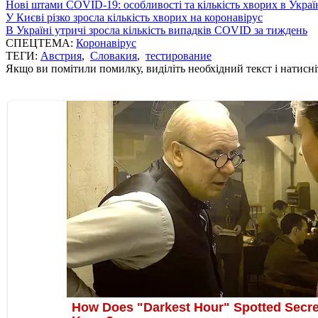
Нові штами COVID-19: особливості та кількість хворих в Украї
У Києві різко зросла кількість хворих на коронавірус
В Україні утричі зросла кількість випадків COVID за тиждень
СПЕЦТЕМА:
Коронавірус
ТЕГИ:
Австрия
,
Словакия
,
тестирование
Якщо ви помітили помилку, виділіть необхідний текст і натисніт