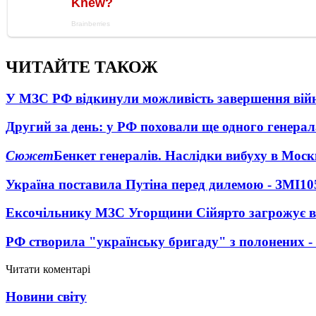
ЧИТАЙТЕ ТАКОЖ
У МЗС РФ відкинули можливість завершення вій
Другий за день: у РФ поховали ще одного генерал
Сюжет
Бенкет генералів. Наслідки вибуху в Моск
Україна поставила Путіна перед дилемою - ЗМІ
10
Ексочільнику МЗС Угорщини Сійярто загрожує в
РФ створила "українську бригаду" з полонених -
Читати коментарі
Новини світу