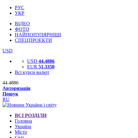
РУС
УКР
ВІДЕО
ФОТО
НАЙПОПУЛЯРНІШІ
СПЕЦПРОЕКТИ
USD
USD
44.4886
EUR
51.3350
Всі курси валют
44.4886
Авторизація
Пошук
RU
ВСІ РОЗДІЛИ
Головна
Україна
Місто
Світ