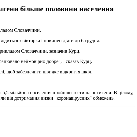
тигени більше половини населення
икладом Словаччини.
водиться з вівторка і повинен діяти до 6 грудня.
 прикладом Словаччини, зазначив Курц.
рацювало неймовірно добре", - сказав Курц.
лі, щоб забезпечити швидке відкриття шкіл.
б з 5,5 мільйона населення пройшли тести на антигени. В цілому,
нили від дотримання низки "коронавірусних" обмежень.