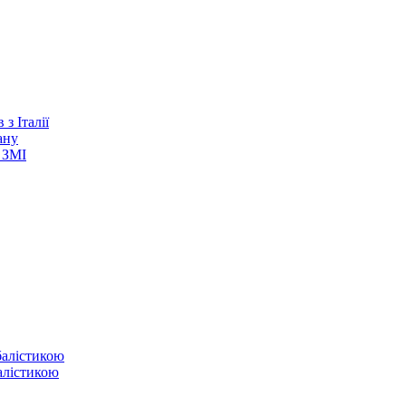
з Італії
ану
 ЗМІ
балістикою