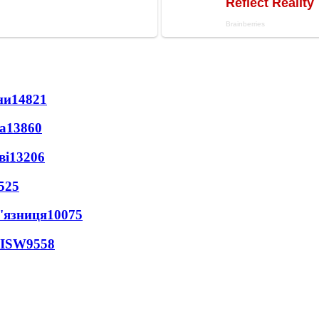
ни
14821
а
13860
ві
13206
525
'язниця
10075
 ISW
9558