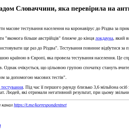
адом Словаччини, яка перевірила на ан
ти масове тестування населення на коронавірус до Різдва за пр
ати "якомога більше австрійців" ближче до кінця
локдауна
, який в
ристовувати ще раз до Різдва". Тестування повинне відбутися за
шою країною в Європі, яка провела тестування населення. Це сп
в. Однак очікується, що цільовою групою спочатку стануть вчите
им за допомогою масових тестів".
 тестування
. Під час її першого раунду близько 3,6 мільйона осі
ат. Людей, які отримали негативний результат, при цьому звіль
ш канал
https://t.me/korrespondentnet
9