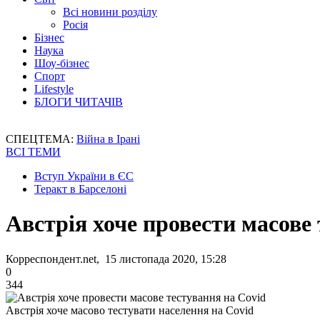
Всі новини розділу
Росія
Бізнес
Наука
Шоу-бізнес
Спорт
Lifestyle
БЛОГИ ЧИТАЧІВ
СПЕЦТЕМА:
Війна в Ірані
ВСІ ТЕМИ
Вступ України в ЄС
Теракт в Барселоні
Австрія хоче провести масове
Корреспондент.net, 15 листопада 2020, 15:28
0
344
Австрія хоче масово тестувати населення на Covid