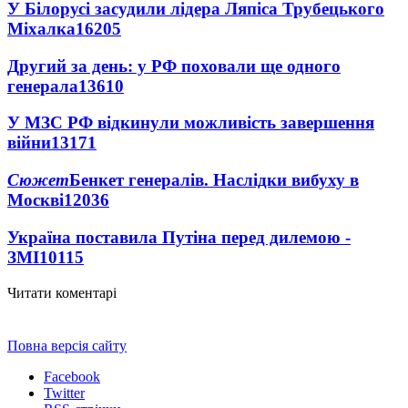
У Білорусі засудили лідера Ляпіса Трубецького
Міхалка
16205
Другий за день: у РФ поховали ще одного
генерала
13610
У МЗС РФ відкинули можливість завершення
війни
13171
Сюжет
Бенкет генералів. Наслідки вибуху в
Москві
12036
Україна поставила Путіна перед дилемою -
ЗМІ
10115
Читати коментарі
Повна версія сайту
Facebook
Twitter