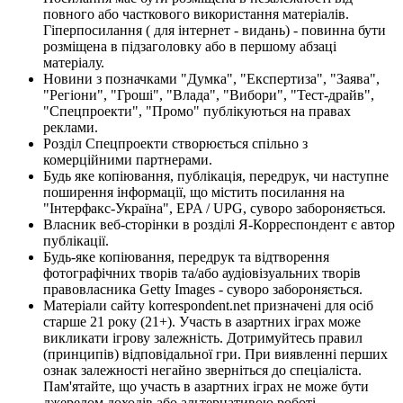
повного або часткового використання матеріалів.
Гіперпосилання ( для інтернет - видань) - повинна бути
розміщена в підзаголовку або в першому абзаці
матеріалу.
Новини з позначками "Думка", "Експертиза", "Заява",
"Регіони", "Гроші", "Влада", "Вибори", "Тест-драйв",
"Спецпроекти", "Промо" публікуються на правах
реклами.
Розділ Спецпроекти створюється спільно з
комерційними партнерами.
Будь яке копіювання, публікація, передрук, чи наступне
поширення інформації, що містить посилання на
"Інтерфакс-Україна", EPA / UPG, суворо забороняється.
Власник веб-сторінки в розділі Я-Корреспондент є автор
публікації.
Будь-яке копіювання, передрук та відтворення
фотографічних творів та/або аудіовізуальних творів
правовласника Getty Images - суворо забороняється.
Матеріали сайту korrespondent.net призначені для осіб
старше 21 року (21+). Участь в азартних іграх може
викликати ігрову залежність. Дотримуйтесь правил
(принципів) відповідальної гри. При виявленні перших
ознак залежності негайно зверніться до спеціаліста.
Пам'ятайте, що участь в азартних іграх не може бути
джерелом доходів або альтернативою роботі.