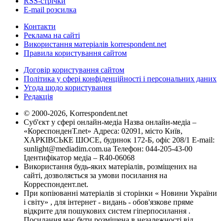
RSS-стрічки
E-mail розсилка
Контакти
Реклама на сайті
Використання матеріалів korrespondent.net
Правила користування сайтом
Договір користування сайтом
Політика у сфері конфіденційності і персональних даних
Угода щодо користування
Редакція
© 2000-2026, Korrespondent.net
Суб'єкт у сфері онлайн-медіа Назва онлайн-медіа –
«КореспонденТ.net» Адреса: 02091, місто Київ,
ХАРКІВСЬКЕ ШОСЕ, будинок 172-Б, офіс 208/1 E-mail:
sunlight@mediadim.com.ua
Телефон: 044-205-43-00
Ідентифікатор медіа – R40-06068
Використання будь-яких матеріалів, розміщених на
сайті, дозволяється за умови посилання на
Корреспондент.net.
При копіюванні матеріалів зі сторінки « Новини України
і світу» , для інтернет - видань - обов'язкове пряме
відкрите для пошукових систем гіперпосилання .
Посилання має бути розміщена в незалежності від