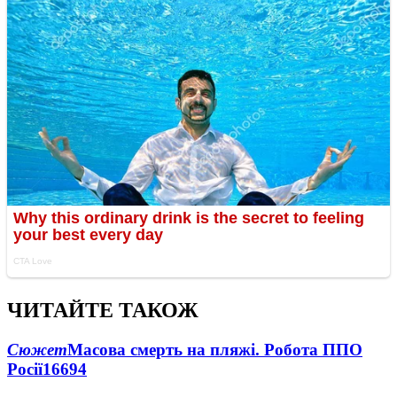
ЧИТАЙТЕ ТАКОЖ
Сюжет
Масова смерть на пляжі. Робота ППО
Росії
16694