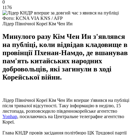
0
1176
Фото: KCNA VIA KNS / AFP
Лідер Північної Кореї Кім Чен Ин
Минулого разу Кім Чен Ин з'являвся
на публіці, коли відвідав кладовище в
провінції Пхенан-Намдо, де вшанував
пам'ять китайських народних
добровольців, які загинули в ході
Корейської війни.
Лідер Північної Кореї Кім Чен Ин вперше з'явився на публіці
після тривалої відсутності. Таку інформацію в неділю, 15
листопада, розповсюдило південнокорейське агентство
Yonhap
, посилаючись на Центральне телеграфне агентство
Кореї.
Глава КНДР провів засідання політбюро ЦК Трудової партії