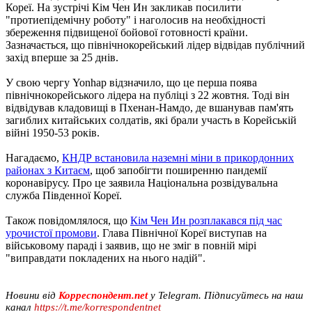
Кореї. На зустрічі Кім Чен Ин закликав посилити
"протиепідемічну роботу" і наголосив на необхідності
збереження підвищеної бойової готовності країни.
Зазначається, що північнокорейський лідер відвідав публічний
захід вперше за 25 днів.
У свою чергу Yonhap відзначило, що це перша поява
північнокорейського лідера на публіці з 22 жовтня. Тоді він
відвідував кладовищі в Пхенан-Намдо, де вшанував пам'ять
загиблих китайських солдатів, які брали участь в Корейській
війні 1950-53 років.
Нагадаємо,
КНДР встановила наземні міни в прикордонних
районах з Китаєм
, щоб запобігти поширенню пандемії
коронавірусу. Про це заявила Національна розвідувальна
служба Південної Кореї.
Також повідомлялося, що
Кім Чен Ин розплакався під час
урочистої промови
. Глава Північної Кореї виступав на
військовому параді і заявив, що не зміг в повній мірі
"виправдати покладених на нього надій".
Новини від
Корреспондент.net
у Telegram. Підписуйтесь на наш
канал
https://t.me/korrespondentnet