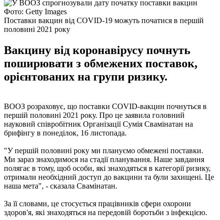
Фото: Getty Images
Поставки вакцин від COVID-19 можуть початися в першій
половині 2021 року
Вакцину від коронавірусу почнуть
поширювати з обмежених поставок,
орієнтованих на групи ризику.
ВООЗ розраховує, що поставки COVID-вакцин почнуться в
першій половині 2021 року. Про це заявила головний
науковий співробітник Організації Сумія Свамінатан на
брифінгу в понеділок, 16 листопада.
"У першій половині року ми плануємо обмежені поставки.
Ми зараз знаходимося на стадії планування. Наше завдання
полягає в тому, щоб особи, які знаходяться в категорії ризику,
отримали необхідний доступ до вакцини та були захищені. Це
наша мета", - сказала Свамінатан.
За її словами, це стосується працівників сфери охорони
здоров'я, які знаходяться на передовій боротьби з інфекцією.