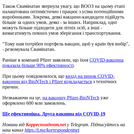
Також Свамінатан звернула увагу, що ВООЗ на цьому етапі
налаштована оптимістично і працює з усіма потенційними
виробниками. Зокрема, деякі вакцини-кандидати підійдуть
більше за одних умов, деякі - за інших. Наприклад, одні
можуть більше підходити для літніх осіб, а інші -
вимагатимуть певних умов зберігання і транспортування.
"Тому нам потрібен портфель вакцин, щоб у країн був вибір",
- резюмувала Свамінатан.
Раніше в компанії Pfizer заявляли, що їхня
COVID-вакцина
показала більше 90% ефективності
.
При цьому повідомлялося, що
вихід на ринок COVID-
вакцини від BioNTech і Pfizer відкладається
з технічних
причин.
Незважаючи на це,
на вакцину Pfizer-BioNTech
уже
оформлено 600 млн замовлень.
Ще ефективніша. Друга вакцина від COVID-19
Новини від
Корреспондент.net
у Telegram. Підписуйтесь на
наш канал
https://t.me/korrespondentnet