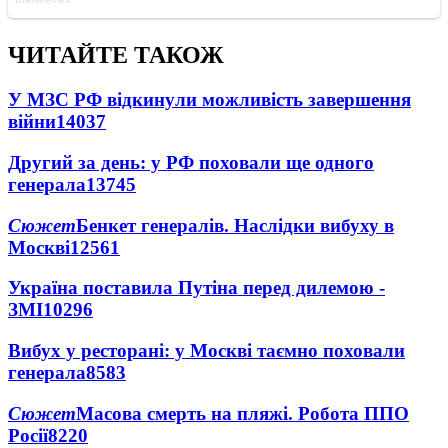
ЧИТАЙТЕ ТАКОЖ
У МЗС РФ відкинули можливість завершення
війни
14037
Другий за день: у РФ поховали ще одного
генерала
13745
Сюжет
Бенкет генералів. Наслідки вибуху в
Москві
12561
Україна поставила Путіна перед дилемою -
ЗМІ
10296
Вибух у ресторані: у Москві таємно поховали
генерала
8583
Сюжет
Масова смерть на пляжі. Робота ППО
Росії
8220