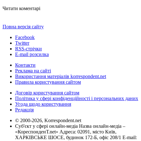
Читати коментарі
Повна версія сайту
Facebook
Twitter
RSS-стрічки
E-mail розсилка
Контакти
Реклама на сайті
Використання матеріалів korrespondent.net
Правила користування сайтом
Договір користування сайтом
Політика у сфері конфіденційності і персональних даних
Угода щодо користування
Редакція
© 2000-2026, Korrespondent.net
Суб'єкт у сфері онлайн-медіа Назва онлайн-медіа –
«КореспонденТ.net» Адреса: 02091, місто Київ,
ХАРКІВСЬКЕ ШОСЕ, будинок 172-Б, офіс 208/1 E-mail: