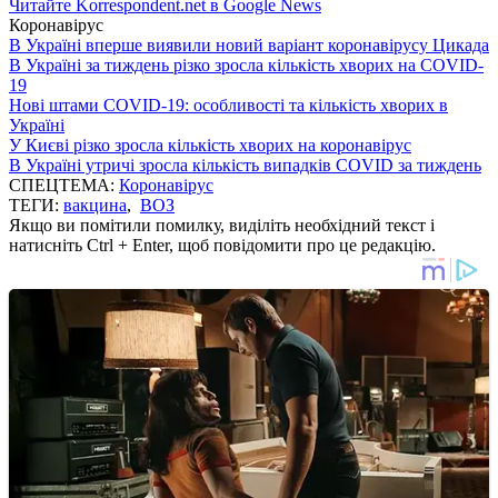
Читайте Korrespondent.net в Google News
Коронавірус
В Україні вперше виявили новий варіант коронавірусу Цикада
В Україні за тиждень різко зросла кількість хворих на COVID-
19
Нові штами COVID-19: особливості та кількість хворих в
Україні
У Києві різко зросла кількість хворих на коронавірус
В Україні утричі зросла кількість випадків COVID за тиждень
СПЕЦТЕМА:
Коронавірус
ТЕГИ:
вакцина
,
ВОЗ
Якщо ви помітили помилку, виділіть необхідний текст і
натисніть Ctrl + Enter, щоб повідомити про це редакцію.