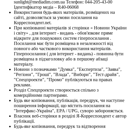
sunlight@mediadim.com.ua
Телефон: 044-205-43-00
Ідентифікатор медіа – R40-06068
Використання будь-яких матеріалів, розміщених на
сайті, дозволяється за умови посилання на
Корреспондент.net.
При копіюванні матеріалів зі сторінки « Новини України
і світу» , для інтернет - видань - обов'язкове пряме
відкрите для пошукових систем гіперпосилання .
Посилання має бути розміщена в незалежності від
повного або часткового використання матеріалів.
Гіперпосилання ( для інтернет - видань) - повинна бути
розміщена в підзаголовку або в першому абзаці
матеріалу.
Новини з позначками "Думка", "Експертиза", "Заява",
"Регіони", "Гроші", "Влада", "Вибори", "Тест-драйв",
"Спецпроекти", "Промо" публікуються на правах
реклами.
Розділ Спецпроекти створюється спільно з
комерційними партнерами.
Будь яке копіювання, публікація, передрук, чи наступне
поширення інформації, що містить посилання на
"Інтерфакс-Україна", EPA / UPG, суворо забороняється.
Власник веб-сторінки в розділі Я-Корреспондент є автор
публікації.
Будь-яке копіювання, передрук та відтворення