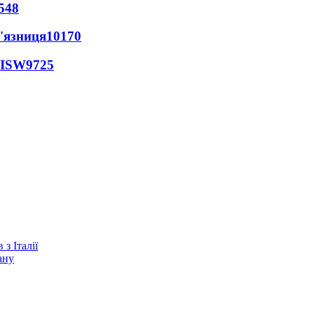
548
'язниця
10170
 ISW
9725
з Італії
ану