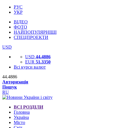
РУС
УКР
ВІДЕО
ФОТО
НАЙПОПУЛЯРНІШІ
СПЕЦПРОЕКТИ
USD
USD
44.4886
EUR
51.3350
Всі курси валют
44.4886
Авторизація
Пошук
RU
ВСІ РОЗДІЛИ
Головна
Україна
Місто
Світ