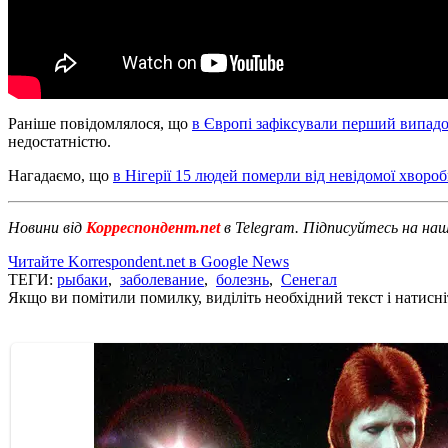
Раніше повідомлялося, що
в Європі зафіксували перший випадо
недостатністю.
Нагадаємо, що
в Нігерії 15 людей померли від невідомої хворо
Новини від
Корреспондент.net
в Telegram. Підписуйтесь на на
Читайте Korrespondent.net в Google News
ТЕГИ:
рыбаки
,
заболевание
,
болезнь
,
Сенегал
Якщо ви помітили помилку, виділіть необхідний текст і натисніт