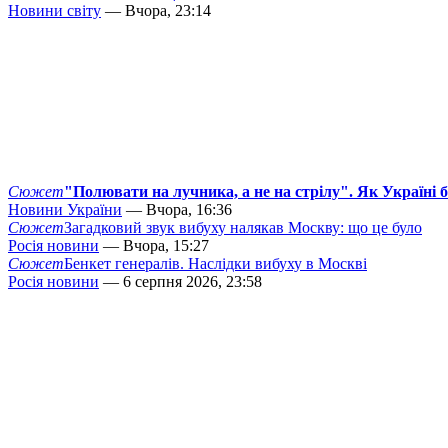
Новини світу
— Вчора, 23:14
Сюжет
"Полювати на лучника, а не на стрілу". Як Україні 
Новини України
— Вчора, 16:36
Сюжет
Загадковий звук вибуху налякав Москву: що це було
Росія новини
— Вчора, 15:27
Сюжет
Бенкет генералів. Наслідки вибуху в Москві
Росія новини
— 6 серпня 2026, 23:58