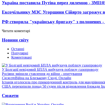
Україна поставила Путіна перед дилемою - ЗМІ
10
Ексочільнику МЗС Угорщини Сійярто загрожує в
РФ створила "українську бригаду" з полонених -
Читати коментарі
Новини світу
Останні
Популярні
Коментовані
У Болгарії невідомий БПЛА вибухнув поблизу газопроводу
Росіяни змінили ставлення до війни - опитування
Сюжет
Війна на Близькому Сході. Онлайн
Іспанія оголосила про прикордонний контроль для мандрівників 
США перехопили понад 50 суден після відновлення блокади Ір
Сюжети