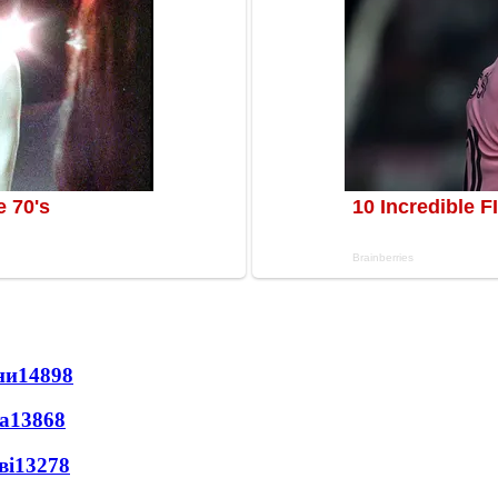
ни
14898
а
13868
ві
13278