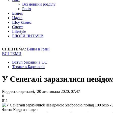
Всі новини розділу
Росія
Бізнес
Наука
Шоу-бізнес
Спорт
Lifestyle
БЛОГИ ЧИТАЧІВ
СПЕЦТЕМА:
Війна в Ірані
ВСІ ТЕМИ
Вступ України в ЄС
Теракт в Барселоні
У Сенегалі заразилися невідо
Корреспондент.net, 20 листопада 2020, 07:47
0
811
Фото: Кадр из видео