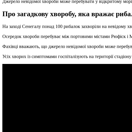
Джерело невідомої хвороби може перебувати у відкритому морі
Про загадкову хворобу, яка вражає риба
На заході Сенегалу понад 100 рибалок захворіли на невідому х
Осередок хвороби перебуває між портовими містами Рюфіск і М
Фахівці вважають, що джерело невідомої хвороби може перебува
Усіх хворих із симптомами госпіталізують на території стадіону