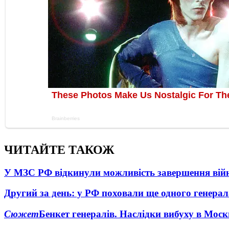
ЧИТАЙТЕ ТАКОЖ
У МЗС РФ відкинули можливість завершення вій
Другий за день: у РФ поховали ще одного генерал
Сюжет
Бенкет генералів. Наслідки вибуху в Моск