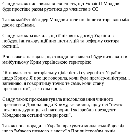
Санду також висловила впевненість, що Україні і Молдові
буде простіше разом рухатися до членства в ЄС.
Також майбутній лідер Молдови хоче поліпшити торгівлю між
двома країнами.
Санду також зазначила, що її цікавить досвід України в
побудові антикорупційних інституцій та реформу сектора
юстиції.
Вона також нагадала, що завжди визнавала і буде визнавати в
майбутньому Крим українською територією.
"Я поважаю територіальну цілісність і суверенітет України
щодо Криму. Я про це говорила, коли була прем'єр-міністром, і
запевняю, я говоритиму точно те саме, коли стану
президентом", - сказала вона.
Санду також прокоментувала висловлювання чинного
президента Додона щодо Криму, заявивши, що у неї "немає
пояснень дурниць, які наговорив і які зробив президент
Молдови за останні чотири роки".
Також вона порадила Україні врахувати молдавський досвід
щодо "м'якого прямого діалогу" з Придністров'ям, який