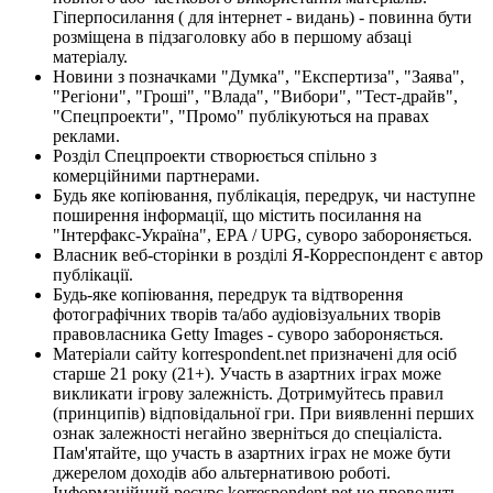
Гіперпосилання ( для інтернет - видань) - повинна бути
розміщена в підзаголовку або в першому абзаці
матеріалу.
Новини з позначками "Думка", "Експертиза", "Заява",
"Регіони", "Гроші", "Влада", "Вибори", "Тест-драйв",
"Спецпроекти", "Промо" публікуються на правах
реклами.
Розділ Спецпроекти створюється спільно з
комерційними партнерами.
Будь яке копіювання, публікація, передрук, чи наступне
поширення інформації, що містить посилання на
"Інтерфакс-Україна", EPA / UPG, суворо забороняється.
Власник веб-сторінки в розділі Я-Корреспондент є автор
публікації.
Будь-яке копіювання, передрук та відтворення
фотографічних творів та/або аудіовізуальних творів
правовласника Getty Images - суворо забороняється.
Матеріали сайту korrespondent.net призначені для осіб
старше 21 року (21+). Участь в азартних іграх може
викликати ігрову залежність. Дотримуйтесь правил
(принципів) відповідальної гри. При виявленні перших
ознак залежності негайно зверніться до спеціаліста.
Пам'ятайте, що участь в азартних іграх не може бути
джерелом доходів або альтернативою роботі.
Інформаційний ресурс korrespondent.net не проводить