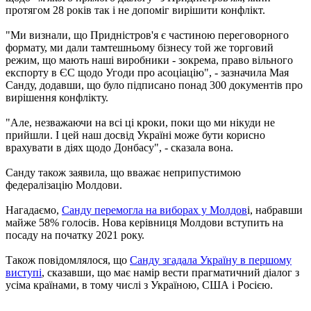
протягом 28 років так і не допоміг вирішити конфлікт.
"Ми визнали, що Придністров'я є частиною переговорного
формату, ми дали тамтешньому бізнесу той же торговий
режим, що мають наші виробники - зокрема, право вільного
експорту в ЄС щодо Угоди про асоціацію", - зазначила Мая
Санду, додавши, що було підписано понад 300 документів про
вирішення конфлікту.
"Але, незважаючи на всі ці кроки, поки що ми нікуди не
прийшли. І цей наш досвід Україні може бути корисно
врахувати в діях щодо Донбасу", - сказала вона.
Санду також заявила, що вважає неприпустимою
федералізацію Молдови.
Нагадаємо,
Санду перемогла на виборах у Молдов
і, набравши
майже 58% голосів. Нова керівниця Молдови вступить на
посаду на початку 2021 року.
Також повідомлялося, що
Санду згадала Україну в першому
виступі
, сказавши, що має намір вести прагматичний діалог з
усіма країнами, в тому числі з Україною, США і Росією.