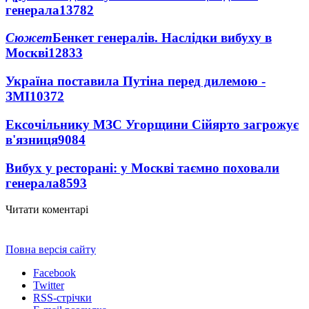
генерала
13782
Сюжет
Бенкет генералів. Наслідки вибуху в
Москві
12833
Україна поставила Путіна перед дилемою -
ЗМІ
10372
Ексочільнику МЗС Угорщини Сійярто загрожує
в'язниця
9084
Вибух у ресторані: у Москві таємно поховали
генерала
8593
Читати коментарі
Повна версія сайту
Facebook
Twitter
RSS-стрічки