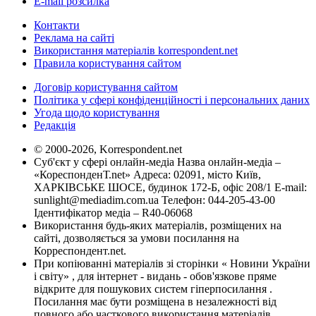
E-mail розсилка
Контакти
Реклама на сайті
Використання матеріалів korrespondent.net
Правила користування сайтом
Договір користування сайтом
Політика у сфері конфіденційності і персональних даних
Угода щодо користування
Редакція
© 2000-2026, Korrespondent.net
Суб'єкт у сфері онлайн-медіа Назва онлайн-медіа –
«КореспонденТ.net» Адреса: 02091, місто Київ,
ХАРКІВСЬКЕ ШОСЕ, будинок 172-Б, офіс 208/1 E-mail:
sunlight@mediadim.com.ua
Телефон: 044-205-43-00
Ідентифікатор медіа – R40-06068
Використання будь-яких матеріалів, розміщених на
сайті, дозволяється за умови посилання на
Корреспондент.net.
При копіюванні матеріалів зі сторінки « Новини України
і світу» , для інтернет - видань - обов'язкове пряме
відкрите для пошукових систем гіперпосилання .
Посилання має бути розміщена в незалежності від
повного або часткового використання матеріалів.