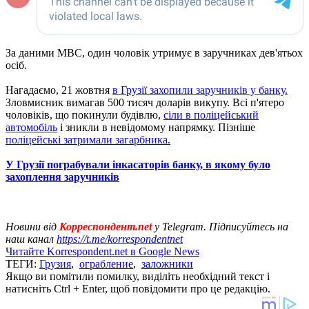
За даними МВС, один чоловік утримує в заручниках дев'ятьох
осіб.
Нагадаємо, 21 жовтня
в Грузії захопили заручників у банку.
Зловмисник вимагав 500 тисяч доларів викупу. Всі п'ятеро
чоловіків, що покинули будівлю,
сіли в поліцейський
автомобіль
і зникли в невідомому напрямку. Пізніше
поліцейські затримали загарбника.
У Грузії пограбували інкасаторів банку, в якому було
захоплення заручників
Новини від
Корреспондент.net
у Telegram. Підписуйтесь на
наш канал
https://t.me/korrespondentnet
Читайте Korrespondent.net в Google News
ТЕГИ:
Грузия
,
ограбление
,
заложники
Якщо ви помітили помилку, виділіть необхідний текст і
натисніть Ctrl + Enter, щоб повідомити про це редакцію.