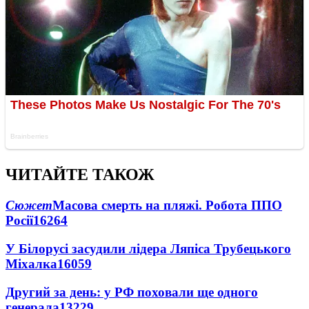
ЧИТАЙТЕ ТАКОЖ
Сюжет
Масова смерть на пляжі. Робота ППО
Росії
16264
У Білорусі засудили лідера Ляпіса Трубецького
Міхалка
16059
Другий за день: у РФ поховали ще одного
генерала
13229