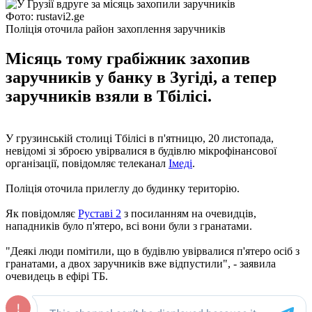
Фото: rustavi2.ge
Поліція оточила район захоплення заручників
Місяць тому грабіжник захопив
заручників у банку в Зугіді, а тепер
заручників взяли в Тбілісі.
У грузинській столиці Тбілісі в п'ятницю, 20 листопада,
невідомі зі зброєю увірвалися в будівлю мікрофінансової
організації, повідомляє телеканал
Імеді
.
Поліція оточила прилеглу до будинку територію.
Як повідомляє
Руставі 2
з посиланням на очевидців,
нападників було п'ятеро, всі вони були з гранатами.
"Деякі люди помітили, що в будівлю увірвалися п'ятеро осіб з
гранатами, а двох заручників вже відпустили", - заявила
очевидець в ефірі ТБ.