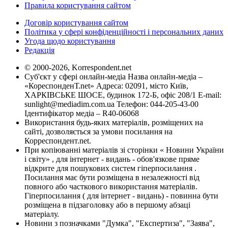
Правила користування сайтом
Договір користування сайтом
Політика у сфері конфіденційності і персональних даних
Угода щодо користування
Редакція
© 2000-2026, Korrespondent.net
Суб'єкт у сфері онлайн-медіа Назва онлайн-медіа –
«КореспонденТ.net» Адреса: 02091, місто Київ,
ХАРКІВСЬКЕ ШОСЕ, будинок 172-Б, офіс 208/1 E-mail:
sunlight@mediadim.com.ua
Телефон: 044-205-43-00
Ідентифікатор медіа – R40-06068
Використання будь-яких матеріалів, розміщених на
сайті, дозволяється за умови посилання на
Корреспондент.net.
При копіюванні матеріалів зі сторінки « Новини України
і світу» , для інтернет - видань - обов'язкове пряме
відкрите для пошукових систем гіперпосилання .
Посилання має бути розміщена в незалежності від
повного або часткового використання матеріалів.
Гіперпосилання ( для інтернет - видань) - повинна бути
розміщена в підзаголовку або в першому абзаці
матеріалу.
Новини з позначками "Думка", "Експертиза", "Заява",