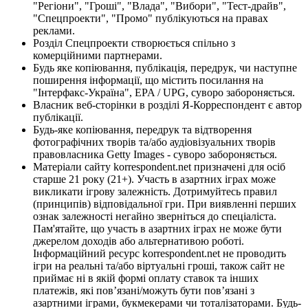
"Регіони", "Гроші", "Влада", "Вибори", "Тест-драйв",
"Спецпроекти", "Промо" публікуються на правах
реклами.
Розділ Спецпроекти створюється спільно з
комерційними партнерами.
Будь яке копіювання, публікація, передрук, чи наступне
поширення інформації, що містить посилання на
"Інтерфакс-Україна", EPA / UPG, суворо забороняється.
Власник веб-сторінки в розділі Я-Корреспондент є автор
публікації.
Будь-яке копіювання, передрук та відтворення
фотографічних творів та/або аудіовізуальних творів
правовласника Getty Images - суворо забороняється.
Матеріали сайту korrespondent.net призначені для осіб
старше 21 року (21+). Участь в азартних іграх може
викликати ігрову залежність. Дотримуйтесь правил
(принципів) відповідальної гри. При виявленні перших
ознак залежності негайно зверніться до спеціаліста.
Пам'ятайте, що участь в азартних іграх не може бути
джерелом доходів або альтернативою роботі.
Інформаційний ресурс korrespondent.net не проводить
ігри на реальні та/або віртуальні гроші, також сайт не
приймає ні в якій формі оплату ставок та інших
платежів, які пов’язані/можуть бути пов’язані з
азартними іграми, букмекерами чи тоталізаторами. Будь-