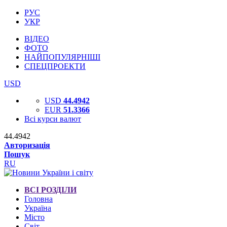
РУС
УКР
ВІДЕО
ФОТО
НАЙПОПУЛЯРНІШІ
СПЕЦПРОЕКТИ
USD
USD
44.4942
EUR
51.3366
Всі курси валют
44.4942
Авторизація
Пошук
RU
ВСІ РОЗДІЛИ
Головна
Україна
Місто
Світ