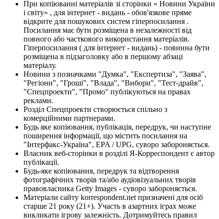
При копіюванні матеріалів зі сторінки « Новини України
і світу» , для інтернет - видань - обов'язкове пряме
відкрите для пошукових систем гіперпосилання .
Посилання має бути розміщена в незалежності від
повного або часткового використання матеріалів.
Гіперпосилання ( для інтернет - видань) - повинна бути
розміщена в підзаголовку або в першому абзаці
матеріалу.
Новини з позначками "Думка", "Експертиза", "Заява",
"Регіони", "Гроші", "Влада", "Вибори", "Тест-драйв",
"Спецпроекти", "Промо" публікуються на правах
реклами.
Розділ Спецпроекти створюється спільно з
комерційними партнерами.
Будь яке копіювання, публікація, передрук, чи наступне
поширення інформації, що містить посилання на
"Інтерфакс-Україна", EPA / UPG, суворо забороняється.
Власник веб-сторінки в розділі Я-Корреспондент є автор
публікації.
Будь-яке копіювання, передрук та відтворення
фотографічних творів та/або аудіовізуальних творів
правовласника Getty Images - суворо забороняється.
Матеріали сайту korrespondent.net призначені для осіб
старше 21 року (21+). Участь в азартних іграх може
викликати ігрову залежність. Дотримуйтесь правил