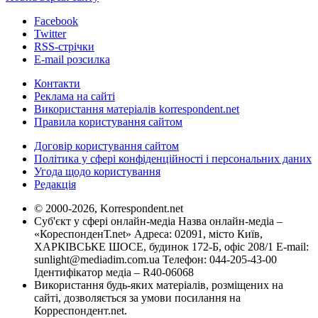
Facebook
Twitter
RSS-стрічки
E-mail розсилка
Контакти
Реклама на сайті
Використання матеріалів korrespondent.net
Правила користування сайтом
Договір користування сайтом
Політика у сфері конфіденційності і персональних даних
Угода щодо користування
Редакція
© 2000-2026, Korrespondent.net
Суб'єкт у сфері онлайн-медіа Назва онлайн-медіа –
«КореспонденТ.net» Адреса: 02091, місто Київ,
ХАРКІВСЬКЕ ШОСЕ, будинок 172-Б, офіс 208/1 E-mail:
sunlight@mediadim.com.ua
Телефон: 044-205-43-00
Ідентифікатор медіа – R40-06068
Використання будь-яких матеріалів, розміщених на
сайті, дозволяється за умови посилання на
Корреспондент.net.