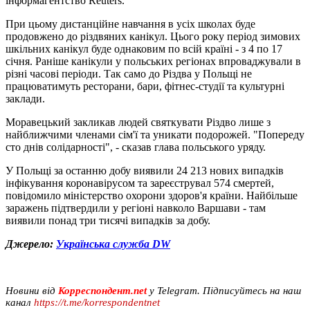
інформагентство Reuters.
При цьому дистанційне навчання в усіх школах буде
продовжено до різдвяних канікул. Цього року період зимових
шкільних канікул буде однаковим по всій країні - з 4 по 17
січня. Раніше канікули у польських регіонах впроваджували в
різні часові періоди. Так само до Різдва у Польщі не
працюватимуть ресторани, бари, фітнес-студії та культурні
заклади.
Моравецький закликав людей святкувати Різдво лише з
найближчими членами сім'ї та уникати подорожей. "Попереду
сто днів солідарності", - сказав глава польського уряду.
У Польщі за останню добу виявили 24 213 нових випадків
інфікування коронавірусом та зареєструвал 574 смертей,
повідомило міністерство охорони здоров'я країни. Найбільше
заражень підтвердили у регіоні навколо Варшави - там
виявили понад три тисячі випадків за добу.
Джерело:
Українська служба DW
Новини від
Корреспондент.net
у Telegram. Підписуйтесь на наш
канал
https://t.me/korrespondentnet