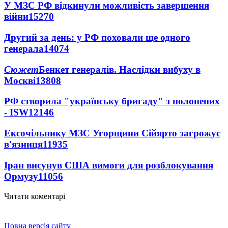
У МЗС РФ відкинули можливість завершення
війни
15270
Другий за день: у РФ поховали ще одного
генерала
14074
Сюжет
Бенкет генералів. Наслідки вибуху в
Москві
13808
РФ створила "українську бригаду" з полонених
- ISW
12146
Ексочільнику МЗС Угорщини Сійярто загрожує
в'язниця
11935
Іран висунув США вимоги для розблокування
Ормузу
11056
Читати коментарі
Повна версія сайту