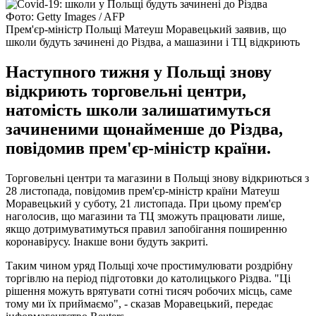
Фото: Getty Images / AFP
Прем'єр-міністр Польщі Матеуш Моравецький заявив, що
школи будуть зачинені до Різдва, а машазини і ТЦ відкриють
Наступного тижня у Польщі знову
відкриють торговельні центри,
натомість школи залишатимуться
зачиненими щонайменше до Різдва,
повідомив прем'єр-міністр країни.
Торговельні центри та магазини в Польщі знову відкриються з
28 листопада, повідомив прем'єр-міністр країни Матеуш
Моравецький у суботу, 21 листопада. При цьому прем'єр
наголосив, що магазини та ТЦ зможуть працювати лише,
якщо дотримуватимуться правил запобігання поширенню
коронавірусу. Інакше вони будуть закриті.
Таким чином уряд Польщі хоче простимулювати роздрібну
торгівлю на період підготовки до католицького Різдва. "Ці
рішення можуть врятувати сотні тисяч робочих місць, саме
тому ми їх приймаємо", - сказав Моравецький, передає