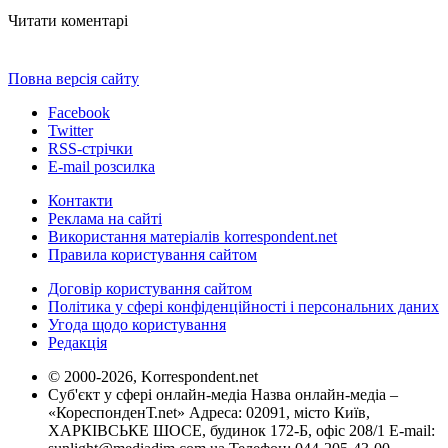
Читати коментарі
Повна версія сайту
Facebook
Twitter
RSS-стрічки
E-mail розсилка
Контакти
Реклама на сайті
Використання матеріалів korrespondent.net
Правила користування сайтом
Договір користування сайтом
Політика у сфері конфіденційності і персональних даних
Угода щодо користування
Редакція
© 2000-2026, Korrespondent.net
Суб'єкт у сфері онлайн-медіа Назва онлайн-медіа –
«КореспонденТ.net» Адреса: 02091, місто Київ,
ХАРКІВСЬКЕ ШОСЕ, будинок 172-Б, офіс 208/1 E-mail: