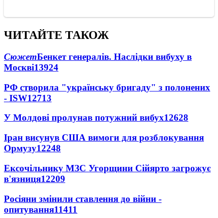
ЧИТАЙТЕ ТАКОЖ
Сюжет
Бенкет генералів. Наслідки вибуху в
Москві
13924
РФ створила "українську бригаду" з полонених
- ISW
12713
У Молдові пролунав потужний вибух
12628
Іран висунув США вимоги для розблокування
Ормузу
12248
Ексочільнику МЗС Угорщини Сійярто загрожує
в'язниця
12209
Росіяни змінили ставлення до війни -
опитування
11411