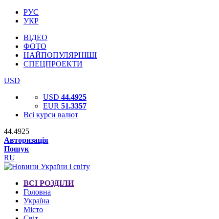
РУС
УКР
ВІДЕО
ФОТО
НАЙПОПУЛЯРНІШІ
СПЕЦПРОЕКТИ
USD
USD
44.4925
EUR
51.3357
Всі курси валют
44.4925
Авторизація
Пошук
RU
ВСІ РОЗДІЛИ
Головна
Україна
Місто
Світ