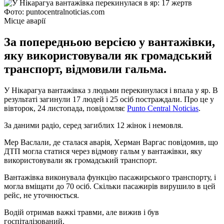
Фото: puntocentralnoticias.com
Місце аварії
За попередньою версією у вантажівки,
яку використовували як громадський
транспорт, відмовили гальма.
У Нікарагуа вантажівка з людьми перекинулася і впала у яр. В
результаті загинули 17 людей і 25 осіб постраждали. Про це у
вівторок, 24 листопада, повідомляє
Punto Central Noticias
.
За даними радіо, серед загиблих 12 жінок і немовля.
Мер Васлали, де сталася аварія, Херман Варгас повідомив, що
ДТП могла статися через відмову гальм у вантажівки, яку
використовували як громадський транспорт.
Вантажівка виконувала функцію пасажирського транспорту, і
могла вміщати до 70 осіб. Скільки пасажирів вирушило в цей
рейс, не уточнюється.
Водій отримав важкі травми, але вижив і був
госпіталізований.