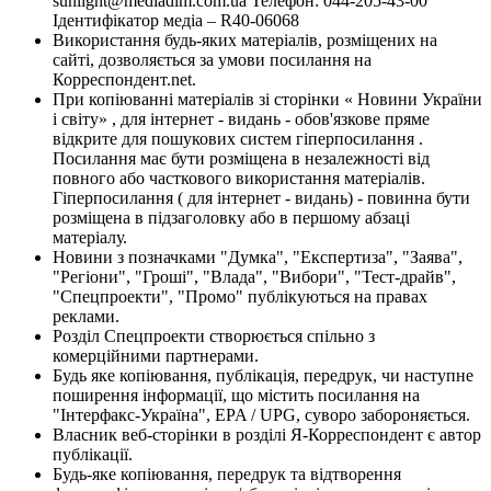
sunlight@mediadim.com.ua
Телефон: 044-205-43-00
Ідентифікатор медіа – R40-06068
Використання будь-яких матеріалів, розміщених на
сайті, дозволяється за умови посилання на
Корреспондент.net.
При копіюванні матеріалів зі сторінки « Новини України
і світу» , для інтернет - видань - обов'язкове пряме
відкрите для пошукових систем гіперпосилання .
Посилання має бути розміщена в незалежності від
повного або часткового використання матеріалів.
Гіперпосилання ( для інтернет - видань) - повинна бути
розміщена в підзаголовку або в першому абзаці
матеріалу.
Новини з позначками "Думка", "Експертиза", "Заява",
"Регіони", "Гроші", "Влада", "Вибори", "Тест-драйв",
"Спецпроекти", "Промо" публікуються на правах
реклами.
Розділ Спецпроекти створюється спільно з
комерційними партнерами.
Будь яке копіювання, публікація, передрук, чи наступне
поширення інформації, що містить посилання на
"Інтерфакс-Україна", EPA / UPG, суворо забороняється.
Власник веб-сторінки в розділі Я-Корреспондент є автор
публікації.
Будь-яке копіювання, передрук та відтворення