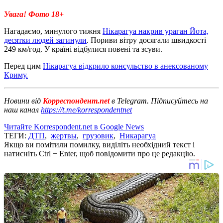
Увага! Фото 18+
Нагадаємо, минулого тижня
Нікарагуа накрив ураган Йота,
десятки людей загинули
. Пориви вітру досягали швидкості
249 км/год. У країні відбулися повені та зсуви.
Перед цим
Нікарагуа відкрило консульство в анексованому
Криму.
Новини від
Корреспондент.net
в Telegram. Підписуйтесь на
наш канал
https://t.me/korrespondentnet
Читайте Korrespondent.net в Google News
ТЕГИ:
ДТП
,
жертвы
,
грузовик
,
Никарагуа
Якщо ви помітили помилку, виділіть необхідний текст і
натисніть Ctrl + Enter, щоб повідомити про це редакцію.