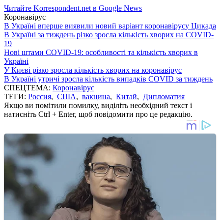
Читайте Korrespondent.net в Google News
Коронавірус
В Україні вперше виявили новий варіант коронавірусу Цикада
В Україні за тиждень різко зросла кількість хворих на COVID-
19
Нові штами COVID-19: особливості та кількість хворих в
Україні
У Києві різко зросла кількість хворих на коронавірус
В Україні утричі зросла кількість випадків COVID за тиждень
СПЕЦТЕМА:
Коронавірус
ТЕГИ:
Россия
,
США
,
вакцина
,
Китай
,
Дипломатия
Якщо ви помітили помилку, виділіть необхідний текст і
натисніть Ctrl + Enter, щоб повідомити про це редакцію.