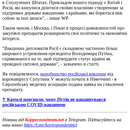
в Сполучених Штатах. Прикладом іншого підходу є Китай і
Росія, які кинулися ділитися своїми власними створеними за
підтримки держави вакцинами з країнами, які борються між
собою за їхні запаси", - пише WP.
Таким чином, і Москва, і Пекін в процесі домовленостей про
закупівлі препаратів розширюють свої політичні та економічні
інтереси.
"Вакцинна дипломатія Росії є складовою частиною більш
широкого устремління президента Володимира Путіна,
спрямованого на те, щоб підтвердити статус країни як
провідної світової держави", - зазначено в статті.
Як повідомлялося,
виробництво російської вакцини
від
коронавірусу Супутник V можуть почати в Німеччині - в
Європейську медичну асоціацію подана заявка на схвалення
препарату.
У Кремлі пояснили, чому Путін не вакцинувався
російською COVID-вакциною
Новини від
Корреспондент.net
в Telegram. Підписуйтесь на
наш канал
https://t.me/korrespondentnet