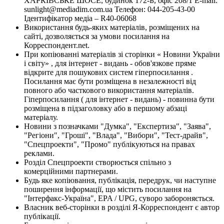
ХАРКІВСЬКЕ ШОСЕ, будинок 172-Б, офіс 208/1 E-mail:
sunlight@mediadim.com.ua
Телефон: 044-205-43-00
Ідентифікатор медіа – R40-06068
Використання будь-яких матеріалів, розміщених на
сайті, дозволяється за умови посилання на
Корреспондент.net.
При копіюванні матеріалів зі сторінки « Новини України
і світу» , для інтернет - видань - обов'язкове пряме
відкрите для пошукових систем гіперпосилання .
Посилання має бути розміщена в незалежності від
повного або часткового використання матеріалів.
Гіперпосилання ( для інтернет - видань) - повинна бути
розміщена в підзаголовку або в першому абзаці
матеріалу.
Новини з позначками "Думка", "Експертиза", "Заява",
"Регіони", "Гроші", "Влада", "Вибори", "Тест-драйв",
"Спецпроекти", "Промо" публікуються на правах
реклами.
Розділ Спецпроекти створюється спільно з
комерційними партнерами.
Будь яке копіювання, публікація, передрук, чи наступне
поширення інформації, що містить посилання на
"Інтерфакс-Україна", EPA / UPG, суворо забороняється.
Власник веб-сторінки в розділі Я-Корреспондент є автор
публікації.