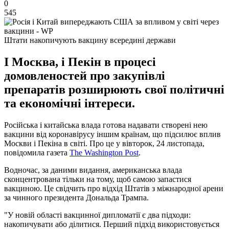
0
545
Штати накопичують вакцину всередині держави
І Москва, і Пекін в процесі
домовленостей про закупівлі
препаратів розширюють свої політичні
та економічні інтереси.
Російська і китайська влада готова надавати створені нею
вакцини від коронавірусу іншим країнам, що підсилює вплив
Москви і Пекіна в світі. Про це у вівторок, 24 листопада,
повідомила газета
The Washington Post
.
Водночас, за даними видання, американська влада
сконцентрована тільки на тому, щоб самою запастися
вакциною. Це свідчить про відхід Штатів з міжнародної арени
за чинного президента Дональда Трампа.
"У новій області вакцинної дипломатії є два підходи:
накопичувати або ділитися. Перший підхід використовується