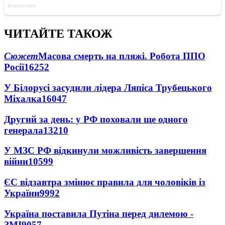
ЧИТАЙТЕ ТАКОЖ
Сюжет
Масова смерть на пляжі. Робота ППО
Росії
16252
У Білорусі засудили лідера Ляпіса Трубецького
Міхалка
16047
Другий за день: у РФ поховали ще одного
генерала
13210
У МЗС РФ відкинули можливість завершення
війни
10599
ЄС відзавтра змінює правила для чоловіків із
України
9992
Україна поставила Путіна перед дилемою -
ЗМІ
9057