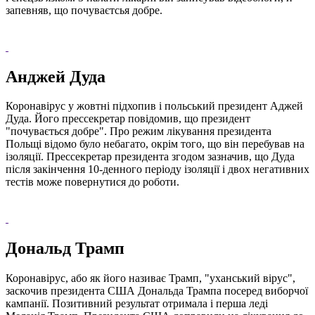
запевняв, що почуваєтсья добре.
Анджей Дуда
Коронавірус у жовтні підхопив і польський президент Аджей
Дуда. Його прессекретар повідомив, що президент
"почувається добре". Про режим лікування президента
Польщі відомо було небагато, окрім того, що він перебував на
ізоляції. Прессекретар президента згодом зазначив, що Дуда
після закінчення 10-денного періоду ізоляції і двох негативних
тестів може повернутися до роботи.
Дональд Трамп
Коронавірус, або як його називає Трамп, "уханський вірус",
заскочив президента США Дональда Трампа посеред виборчої
кампанії. Позитивний результат отримала і перша леді