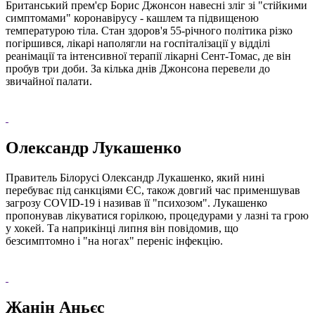
Британський прем'єр Борис Джонсон навесні зліг зі "стійкими
симптомами" коронавірусу - кашлем та підвищеною
температурою тіла. Стан здоров'я 55-річного політика різко
погіршився, лікарі наполягли на госпіталізації у відділі
реанімації та інтенсивної терапії лікарні Сент-Томас, де він
пробув три доби. За кілька днів Джонсона перевели до
звичайної палати.
Олександр Лукашенко
Правитель Білорусі Олександр Лукашенко, який нині
перебуває під санкціями ЄС, також довгий час применшував
загрозу COVID-19 і називав її "психозом". Лукашенко
пропонував лікуватися горілкою, процедурами у лазні та грою
у хокей. Та наприкінці липня він повідомив, що
безсимптомно і "на ногах" переніс інфекцію.
Жанін Аньєс