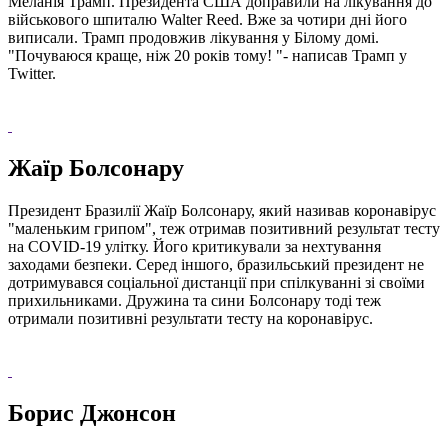
Меланія Трамп. Президента США доправили на лікування до
військового шпиталю Walter Reed. Вже за чотири дні його
виписали. Трамп продовжив лікування у Білому домі.
"Почуваюся краще, ніж 20 років тому! "- написав Трамп у
Twitter.
Жаїр Болсонару
Президент Бразилії Жаїр Болсонару, який називав коронавірус
"маленьким грипом", теж отримав позитивний результат тесту
на COVID-19 улітку. Його критикували за нехтування
заходами безпеки. Серед іншого, бразильський президент не
дотримувався соціальної дистанції при спілкуванні зі своїми
прихильниками. Дружина та сини Болсонару тоді теж
отримали позитивні результати тесту на коронавірус.
Борис Джонсон