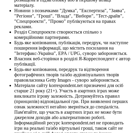
матеріалу.
Новини з позначками "Думка", "Експертиза", "Заява",
"Регіони", "Гроші", "Влада", "Вибори", "Тест-драйв",
"Спецпроекти", "Промо" публікуються на правах
реклами.
Розділ Спецпроекти створюється спільно з
комерційними партнерами.
Будь яке копіювання, публікація, передрук, чи наступне
поширення інформації, що містить посилання на
"Інтерфакс-Україна", EPA / UPG, суворо забороняється.
Власник веб-сторінки в розділі Я-Корреспондент є автор
публікації.
Будь-яке копіювання, передрук та відтворення
фотографічних творів та/або аудіовізуальних творів
правовласника Getty Images - суворо забороняється.
Матеріали сайту korrespondent.net призначені для осіб
старше 21 року (21+). Участь в азартних іграх може
викликати ігрову залежність. Дотримуйтесь правил
(принципів) відповідальної гри. При виявленні перших
ознак залежності негайно зверніться до спеціаліста.
Пам'ятайте, що участь в азартних іграх не може бути
джерелом доходів або альтернативою роботі.
Інформаційний ресурс korrespondent.net не проводить
ігри на реальні та/або віртуальні гроші, також сайт не