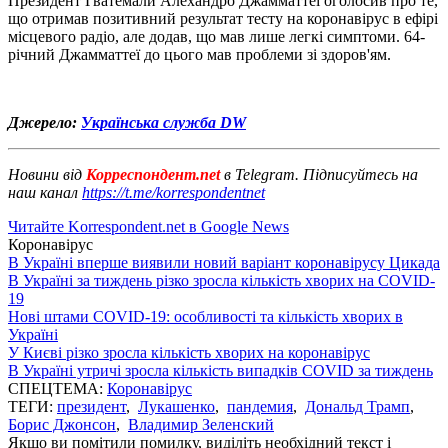
Президент Гватемали Алехандро Джамматтеї оголосив про те,
що отримав позитивний результат тесту на коронавірус в ефірі
місцевого радіо, але додав, що мав лише легкі симптоми. 64-
річний Джамматтеї до цього мав проблеми зі здоров'ям.
Джерело:
Українська служба DW
Новини від
Корреспондент.net
в Telegram. Підписуйтесь на
наш канал
https://t.me/korrespondentnet
Читайте Korrespondent.net в Google News
Коронавірус
В Україні вперше виявили новий варіант коронавірусу Цикада
В Україні за тиждень різко зросла кількість хворих на COVID-
19
Нові штами COVID-19: особливості та кількість хворих в
Україні
У Києві різко зросла кількість хворих на коронавірус
В Україні утричі зросла кількість випадків COVID за тиждень
СПЕЦТЕМА:
Коронавірус
ТЕГИ:
президент
,
Лукашенко
,
пандемия
,
Дональд Трамп
,
Борис Джонсон
,
Владимир Зеленский
Якщо ви помітили помилку, виділіть необхідний текст і