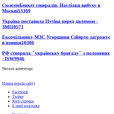
Сюжет
Бенкет генералів. Наслідки вибуху в
Москві
13369
Україна поставила Путіна перед дилемою -
ЗМІ
10571
Ексочільнику МЗС Угорщини Сійярто загрожує
в'язниця
10306
РФ створила "українську бригаду" з полонених
- ISW
9946
Читати коментарі
Повна версія сайту
Facebook
Twitter
RSS-стрічки
E-mail розсилка