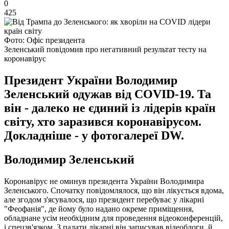
0
425
Фото: Офіс президента
Зеленський повідомив про негативний результат тесту на
коронавірус
Президент України Володимир
Зеленський одужав від COVID-19. Та
він - далеко не єдиний із лідерів країн
світу, хто заразився коронавірусом.
Докладніше - у фотогалереї DW.
Володимир Зеленський
Коронавірус не оминув президента України Володимира
Зеленського. Спочатку повідомлялося, що він лікується вдома,
але згодом з'ясувалося, що президент перебуває у лікарні
"Феофанія", де йому було надано окреме приміщення,
обладнане усім необхідним для проведення відеоконференцій,
і спецзв'язком. З палати лікарні він записував відеоблоги, й