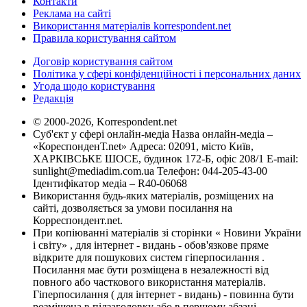
Контакти
Реклама на сайті
Використання матеріалів korrespondent.net
Правила користування сайтом
Договір користування сайтом
Політика у сфері конфіденційності і персональних даних
Угода щодо користування
Редакція
© 2000-2026, Korrespondent.net
Суб'єкт у сфері онлайн-медіа Назва онлайн-медіа –
«КореспонденТ.net» Адреса: 02091, місто Київ,
ХАРКІВСЬКЕ ШОСЕ, будинок 172-Б, офіс 208/1 E-mail:
sunlight@mediadim.com.ua
Телефон: 044-205-43-00
Ідентифікатор медіа – R40-06068
Використання будь-яких матеріалів, розміщених на
сайті, дозволяється за умови посилання на
Корреспондент.net.
При копіюванні матеріалів зі сторінки « Новини України
і світу» , для інтернет - видань - обов'язкове пряме
відкрите для пошукових систем гіперпосилання .
Посилання має бути розміщена в незалежності від
повного або часткового використання матеріалів.
Гіперпосилання ( для інтернет - видань) - повинна бути
розміщена в підзаголовку або в першому абзаці