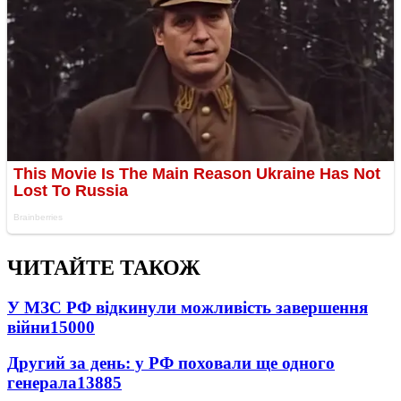
ЧИТАЙТЕ ТАКОЖ
У МЗС РФ відкинули можливість завершення
війни
15000
Другий за день: у РФ поховали ще одного
генерала
13885