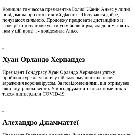
Колишня тимчасова президентка Болівії Жанін Аньєс у липні
повідомила про позитивний діагноз. "Почуваюся добре,
почуваюся сильною. Продовжу працювати дистанційно із
ізоляції та хочу подякувати усім болівійцям, які допомагають
нам у цій кризі", - повідомила Аньєс.
Хуан Орландо Хернандез
Президент Гондурасу Хуан Орландо Хернандез улітку
пройшов курс лікування у військовому шпиталі після
зараження коронавірусом. За повідомленнями, він отримував
ліки внутрішньовенно. У його дружини та двох помічників
також підтвердили COVID-19.
Алехандро Джамматтеї