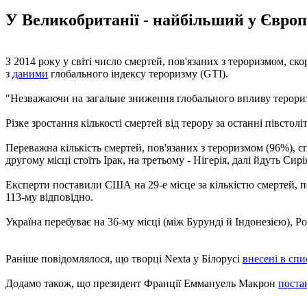
У Великобританії - найбільший у Європі
З 2014 року у світі число смертей, пов'язаних з тероризмом, ск
з
даними
глобального індексу тероризму (GTI).
"Незважаючи на загальне зниження глобального впливу тероризму
Різке зростання кількості смертей від терору за останні півстол
Переважна кількість смертей, пов'язаних з тероризмом (96%), спо
другому місці стоїть Ірак, на третьому - Нігерія, далі йдуть Сир
Експерти поставили США на 29-е місце за кількістю смертей, по
113-му відповідно.
Україна перебуває на 36-му місці (між Бурунді й Індонезією), Рос
Раніше повідомлялося, що творці Nexta у Білорусі
внесені в спи
Додамо також, що президент Франції Еммануель Макрон
поста