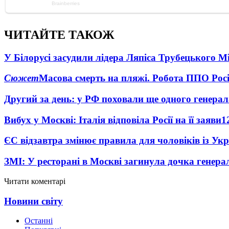
ЧИТАЙТЕ ТАКОЖ
У Білорусі засудили лідера Ляпіса Трубецького М
Сюжет
Масова смерть на пляжі. Робота ППО Росі
Другий за день: у РФ поховали ще одного генерал
Вибух у Москві: Італія відповіла Росії на її заяви
1
ЄС відзавтра змінює правила для чоловіків із Ук
ЗМІ: У ресторані в Москві загинула дочка генера
Читати коментарі
Новини світу
Останні