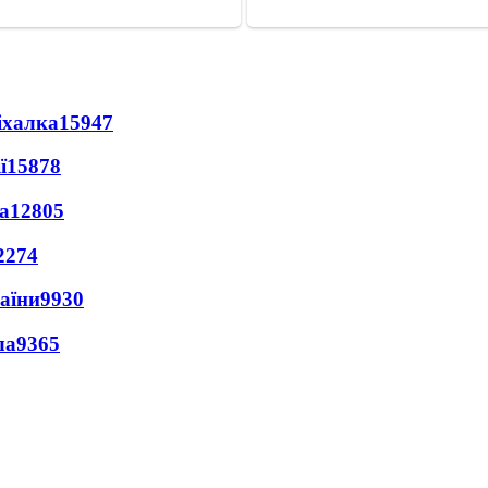
іхалка
15947
ї
15878
а
12805
2274
раїни
9930
ла
9365