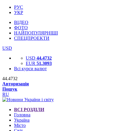
РУС
УКР
ВІДЕО
ФОТО
НАЙПОПУЛЯРНІШІ
СПЕЦПРОЕКТИ
USD
USD
44.4732
EUR
51.3093
Всі курси валют
44.4732
Авторизація
Пошук
RU
ВСІ РОЗДІЛИ
Головна
Україна
Місто
Світ