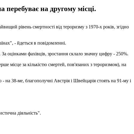
а перебуває на другому місці.
йвищий рівень смертності від тероризму з 1970-х років, згідно
нах", - йдеться в повідомленні.
ї. За оцінками фахівців, зростання склало значну цифру - 250%.
ерше місце за кількістю смертей, пов'язаних з тероризмом), на
- на 38-ме, благополучні Австрія і Швейцарія стоять на 91-му і
истична діяльність".