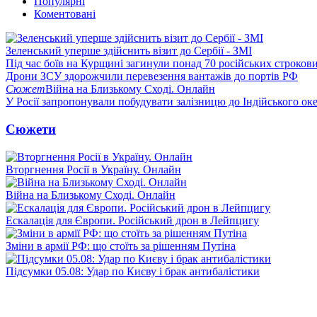
Популярні
Коментовані
Зеленський уперше здійснить візит до Сербії - ЗМІ
Під час боїв на Курщині загинули понад 70 російських строкови
Дрони ЗСУ здорожчили перевезення вантажів до портів РФ
Сюжет
Війна на Близькому Сході. Онлайн
У Росії запропонували побудувати залізницю до Індійського ок
Сюжети
Вторгнення Росії в Україну. Онлайн
Війна на Близькому Сході. Онлайн
Ескалація для Європи. Російський дрон в Лейпцигу
Зміни в армії РФ: що стоїть за рішенням Путіна
Підсумки 05.08: Удар по Києву і брак антибалістики