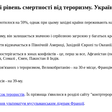
 рівень смертності від тероризму. Україн
оротилося на 59%, однак при цьому західні країни переживають на
, він залишається значною і серйозною загрозою у багатьох краї
іття відзначається в Північній Америці, Західній Європі та Океані
стерігається в зонах конфліктів - це, перш за все, Афганістан (п
ія, Сомалі , Ємен, Пакистан й Індія.
в'язаних з тероризмом, Великобританію - на 30-е місце, Францію 
ія - на 39-му.
сок терористів
. Їх прізвища з'явилися в розділі сайту "контртерор
вив ультиматум мусульманським лідерам Франції
.