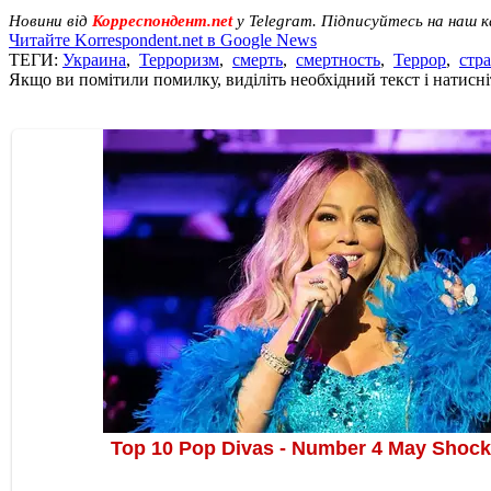
Новини від
Корреспондент.net
у Telegram. Підписуйтесь на наш 
Читайте Korrespondent.net в Google News
ТЕГИ:
Украина
,
Терроризм
,
смерть
,
смертность
,
Террор
,
стр
Якщо ви помітили помилку, виділіть необхідний текст і натисніт