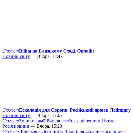
Сюжет
Війна на Близькому Сході. Онлайн
Новини світу
— Вчора, 18:47
Сюжет
Ескалація для Європи. Російський дрон в Лейпцигу
Новини світу
— Вчора, 17:07
Сюжет
Зміни в армії РФ: що стоїть за рішенням Путіна
Росія новини
— Вчора, 15:20
Сюжет
Диверсія в Лейпцигу. Дрон біля українського літака