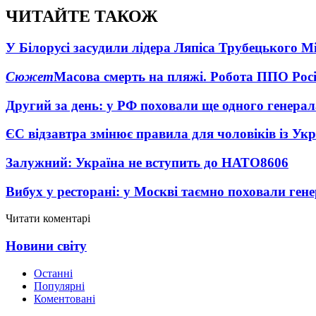
ЧИТАЙТЕ ТАКОЖ
У Білорусі засудили лідера Ляпіса Трубецького М
Сюжет
Масова смерть на пляжі. Робота ППО Росі
Другий за день: у РФ поховали ще одного генерал
ЄС відзавтра змінює правила для чоловіків із Ук
Залужний: Україна не вступить до НАТО
8606
Вибух у ресторані: у Москві таємно поховали ген
Читати коментарі
Новини світу
Останні
Популярні
Коментовані