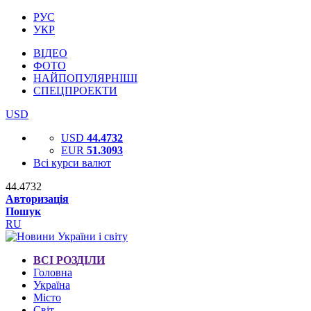
РУС
УКР
ВІДЕО
ФОТО
НАЙПОПУЛЯРНІШІ
СПЕЦПРОЕКТИ
USD
USD
44.4732
EUR
51.3093
Всі курси валют
44.4732
Авторизація
Пошук
RU
ВСІ РОЗДІЛИ
Головна
Україна
Місто
Світ