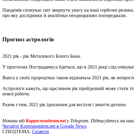
Пандемія спонукає світ звернути увагу на інші серйозні ризики.
про яку дослідники й аналітики неодноразово попереджали.
Прогноз астрологів
2021 рік - рік Металевого Білого Бика.
У прогнозах Нострадамуса йдеться, що в 2021 році слід очікува
Ванга у своїх пророцтвах також відзначала 2021 рік, як непрости
Астрологи кажуть, що щасливим рік прийдешній може стати тіль
нової роботи.
Разом з тим, 2021 рік ідеальним для весілля і зачаття дитини.
Новини від
Корреспондент.net
у Telegram. Підписуйтесь на на
Читайте Korrespondent.net в Google News
СПЕЦТЕМА:
Сюжети