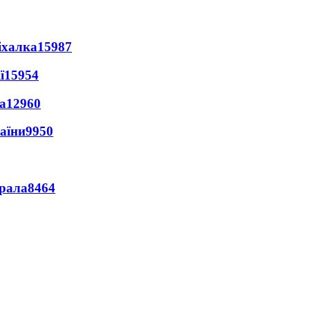
іхалка
15987
ї
15954
а
12960
раїни
9950
ерала
8464