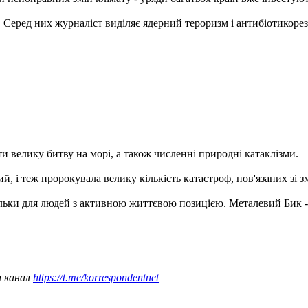
 Серед них журналіст виділяє ядерний тероризм і антибіотикорези
ти велику битву на морі, а також численні природні катаклізми.
й, і теж пророкувала велику кількість катастроф, пов'язаних зі з
ки для людей з активною життєвою позицією. Металевий Бик - ід
ш канал
https://t.me/korrespondentnet