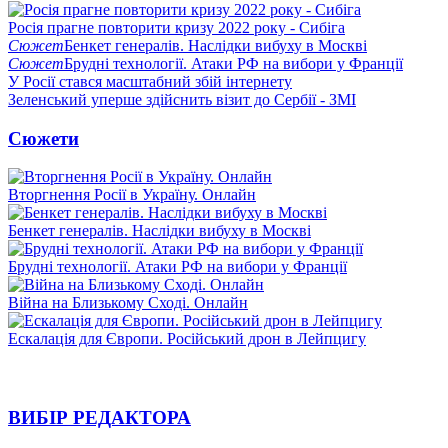
Росія прагне повторити кризу 2022 року - Сибіга
Сюжет
Бенкет генералів. Наслідки вибуху в Москві
Сюжет
Брудні технології. Атаки РФ на вибори у Франції
У Росії стався масштабний збій інтернету
Зеленський уперше здійснить візит до Сербії - ЗМІ
Сюжети
Вторгнення Росії в Україну. Онлайн
Бенкет генералів. Наслідки вибуху в Москві
Брудні технології. Атаки РФ на вибори у Франції
Війна на Близькому Сході. Онлайн
Ескалація для Європи. Російський дрон в Лейпцигу
ВИБІР РЕДАКТОРА