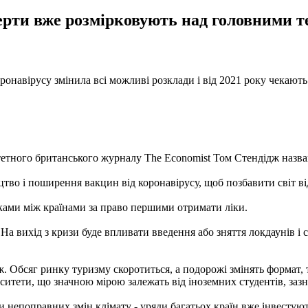
перти вже розмірковують над головними т
оронавірусу змінила всі можливі розклади і від 2021 року чекаю
тетного британського журналу The Economist Том Стендідж назвав
тво і поширення вакцин від коронавірусу, щоб позбавити світ в
ами між країнами за право першими отримати ліки.
а вихід з кризи буде впливати введення або зняття локдаунів і си
 Обсяг ринку туризму скоротиться, а подорожі змінять формат, тя
рситети, що значною мірою залежать від іноземних студентів, заз
епоправних змін клімату - уряди багатьох країн вже інвестують