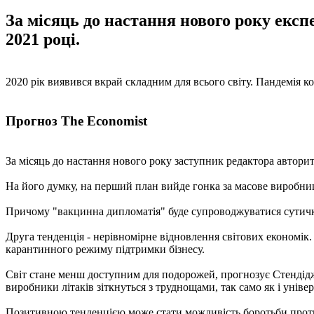
За місяць до настання нового року екс
2021 році.
2020 рік виявився вкрай складним для всього світу. Пандемія к
Прогноз The Economist
За місяць до настання нового року заступник редактора автори
На його думку, на перший план вийде гонка за масове виробниц
Причому "вакцинна дипломатія" буде супроводжуватися сутичк
Друга тенденція - нерівномірне відновлення світових економік. Н
карантинного режиму підтримки бізнесу.
Світ стане менш доступним для подорожей, прогнозує Стендідж.
виробники літаків зіткнуться з труднощами, так само як і уніве
Позитивною тенденцією може стати можливість боротьби проти н