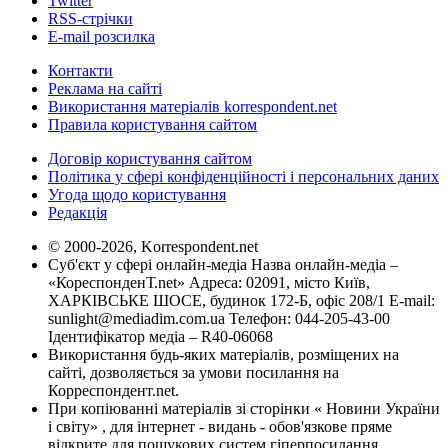
Twitter
RSS-стрічки
E-mail розсилка
Контакти
Реклама на сайті
Використання матеріалів korrespondent.net
Правила користування сайтом
Договір користування сайтом
Політика у сфері конфіденційності і персональних даних
Угода щодо користування
Редакція
© 2000-2026, Korrespondent.net
Суб'єкт у сфері онлайн-медіа Назва онлайн-медіа –
«КореспонденТ.net» Адреса: 02091, місто Київ,
ХАРКІВСЬКЕ ШОСЕ, будинок 172-Б, офіс 208/1 E-mail:
sunlight@mediadim.com.ua
Телефон: 044-205-43-00
Ідентифікатор медіа – R40-06068
Використання будь-яких матеріалів, розміщених на
сайті, дозволяється за умови посилання на
Корреспондент.net.
При копіюванні матеріалів зі сторінки « Новини України
і світу» , для інтернет - видань - обов'язкове пряме
відкрите для пошукових систем гіперпосилання .