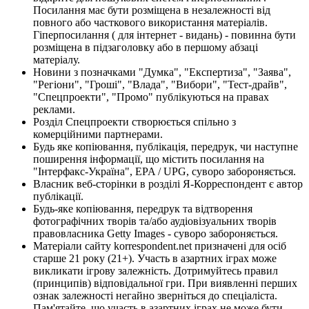
Посилання має бути розміщена в незалежності від
повного або часткового використання матеріалів.
Гіперпосилання ( для інтернет - видань) - повинна бути
розміщена в підзаголовку або в першому абзаці
матеріалу.
Новини з позначками "Думка", "Експертиза", "Заява",
"Регіони", "Гроші", "Влада", "Вибори", "Тест-драйв",
"Спецпроекти", "Промо" публікуються на правах
реклами.
Розділ Спецпроекти створюється спільно з
комерційними партнерами.
Будь яке копіювання, публікація, передрук, чи наступне
поширення інформації, що містить посилання на
"Інтерфакс-Україна", EPA / UPG, суворо забороняється.
Власник веб-сторінки в розділі Я-Корреспондент є автор
публікації.
Будь-яке копіювання, передрук та відтворення
фотографічних творів та/або аудіовізуальних творів
правовласника Getty Images - суворо забороняється.
Матеріали сайту korrespondent.net призначені для осіб
старше 21 року (21+). Участь в азартних іграх може
викликати ігрову залежність. Дотримуйтесь правил
(принципів) відповідальної гри. При виявленні перших
ознак залежності негайно зверніться до спеціаліста.
Пам'ятайте, що участь в азартних іграх не може бути