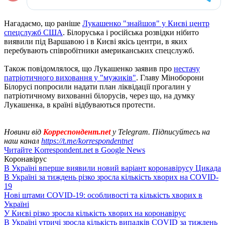
Нагадаємо, що раніше
Лукашенко "знайшов" у Києві центр
спецслужб США
. Білоруська і російська розвідки нібито
виявили під Варшавою і в Києві якісь центри, в яких
перебувають співробітники американських спецслужб.
Також повідомлялося, що Лукашенко заявив про
нестачу
патріотичного виховання у "мужиків"
. Главу Міноборони
Білорусі попросили надати план ліквідації прогалин у
патріотичному вихованні білорусів, через що, на думку
Лукашенка, в країні відбуваються протести.
Новини від
Корреспондент.net
у Telegram. Підписуйтесь на
наш канал
https://t.me/korrespondentnet
Читайте Korrespondent.net в Google News
Коронавірус
В Україні вперше виявили новий варіант коронавірусу Цикада
В Україні за тиждень різко зросла кількість хворих на COVID-
19
Нові штами COVID-19: особливості та кількість хворих в
Україні
У Києві різко зросла кількість хворих на коронавірус
В Україні утричі зросла кількість випадків COVID за тиждень