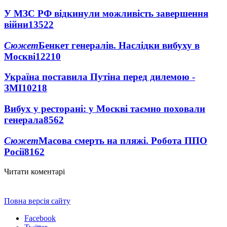
У МЗС РФ відкинули можливість завершення
війни
13522
Сюжет
Бенкет генералів. Наслідки вибуху в
Москві
12210
Україна поставила Путіна перед дилемою -
ЗМІ
10218
Вибух у ресторані: у Москві таємно поховали
генерала
8562
Сюжет
Масова смерть на пляжі. Робота ППО
Росії
8162
Читати коментарі
Повна версія сайту
Facebook