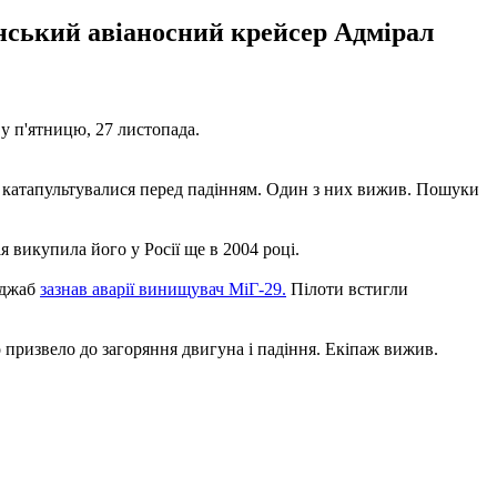
нський авіаносний крейсер Адмірал
у п'ятницю, 27 листопада.
ти катапультувалися перед падінням. Один з них вижив. Пошуки
дія викупила його у Росії ще в 2004 році.
нджаб
зазнав аварії винищувач МіГ-29.
Пілоти встигли
що призвело до загоряння двигуна і падіння. Екіпаж вижив.