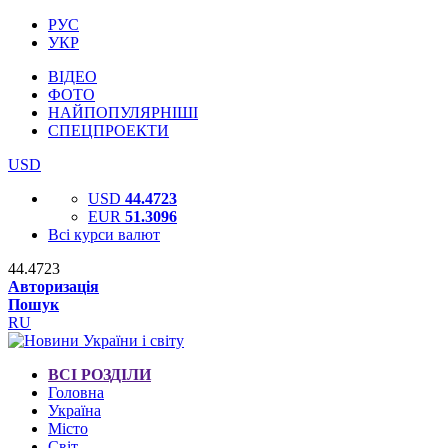
РУС
УКР
ВІДЕО
ФОТО
НАЙПОПУЛЯРНІШІ
СПЕЦПРОЕКТИ
USD
USD
44.4723
EUR
51.3096
Всі курси валют
44.4723
Авторизація
Пошук
RU
ВСІ РОЗДІЛИ
Головна
Україна
Місто
Світ