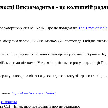
аносці Викрамадитья - це колишній радя
ьково-морських сил МіГ-29К. Про це повідомляє
The Times of India
 за місцевим часом (13:30 за Києвом) 26 листопада. Обидва піло
е колишній радянський авіаносний крейсер
Адмірал Горшков
. Ін
и військовими літаками. У травні нинішнього року в провінції Пе
тверджувалося, що він зіткнувся під час зльоту зі зграєю птахів, 
ш канал
https://t.me/korrespondentnet
,
самолеты
ь Ctrl + Enter, щоб повідомити про це редакцію.