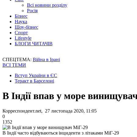
Всі новини розділу
Росія
Бізнес
Наука
Шоу-бізнес
Спорт
Lifestyle
БЛОГИ ЧИТАЧІВ
СПЕЦТЕМА:
Війна в Ірані
ВСІ ТЕМИ
Вступ України в ЄС
Теракт в Барселоні
В Індії впав у море винищува
Корреспондент.net, 27 листопада 2020, 11:05
0
1352
В Індії часто відбуваються інциденти з літаками МіГ-29