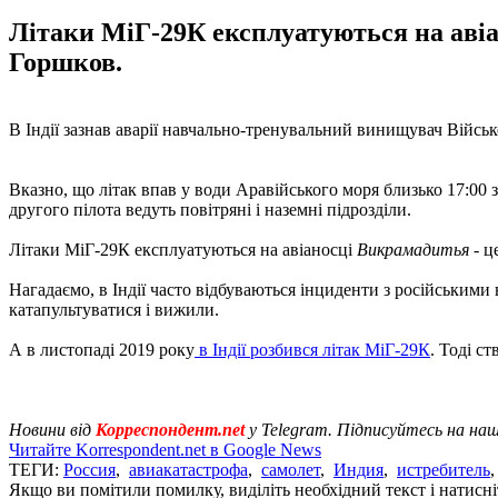
Літаки МіГ-29К експлуатуються на аві
Горшков.
В Індії зазнав аварії навчально-тренувальний винищувач Війс
Вказно, що літак впав у води Аравійського моря близько 17:00
другого пілота ведуть повітряні і наземні підрозділи.
Літаки МіГ-29К експлуатуються на авіаносці
Викрамадитья
- ц
Нагадаємо, в Індії часто відбуваються інциденти з російським
катапультуватися і вижили.
А в листопаді 2019 року
в Індії розбився літак МіГ-29К
. Тоді с
Новини від
Корреспондент.net
у Telegram. Підписуйтесь на на
Читайте Korrespondent.net в Google News
ТЕГИ:
Россия
,
авиакатастрофа
,
самолет
,
Индия
,
истребитель
Якщо ви помітили помилку, виділіть необхідний текст і натисніт