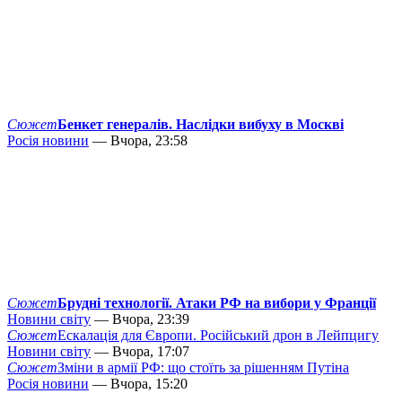
Сюжет
Бенкет генералів. Наслідки вибуху в Москві
Росія новини
— Вчора, 23:58
Сюжет
Брудні технології. Атаки РФ на вибори у Франції
Новини світу
— Вчора, 23:39
Сюжет
Ескалація для Європи. Російський дрон в Лейпцигу
Новини світу
— Вчора, 17:07
Сюжет
Зміни в армії РФ: що стоїть за рішенням Путіна
Росія новини
— Вчора, 15:20