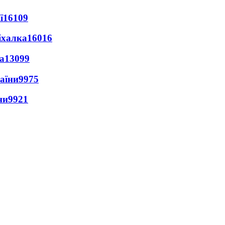
ї
16109
іхалка
16016
а
13099
раїни
9975
ни
9921