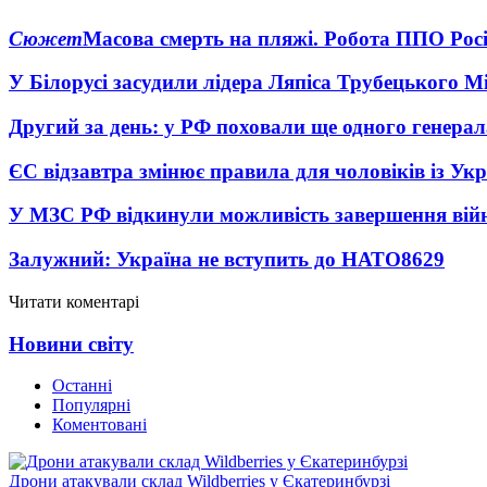
Сюжет
Масова смерть на пляжі. Робота ППО Росі
У Білорусі засудили лідера Ляпіса Трубецького М
Другий за день: у РФ поховали ще одного генерал
ЄС відзавтра змінює правила для чоловіків із Ук
У МЗС РФ відкинули можливість завершення вій
Залужний: Україна не вступить до НАТО
8629
Читати коментарі
Новини світу
Останні
Популярні
Коментовані
Дрони атакували склад Wildberries у Єкатеринбурзі