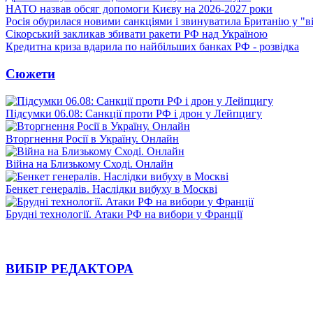
НАТО назвав обсяг допомоги Києву на 2026-2027 роки
Росія обурилася новими санкціями і звинуватила Британію у "в
Сікорський закликав збивати ракети РФ над Україною
Кредитна криза вдарила по найбільших банках РФ - розвідка
Сюжети
Підсумки 06.08: Санкції проти РФ і дрон у Лейпцигу
Вторгнення Росії в Україну. Онлайн
Війна на Близькому Сході. Онлайн
Бенкет генералів. Наслідки вибуху в Москві
Брудні технології. Атаки РФ на вибори у Франції
ВИБІР РЕДАКТОРА