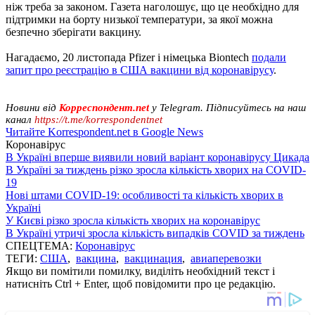
ніж треба за законом. Газета наголошує, що це необхідно для
підтримки на борту низької температури, за якої можна
безпечно зберігати вакцину.
Нагадаємо, 20 листопада Pfizer і німецька Biontech
подали
запит про реєстрацію в США вакцини від коронавірусу
.
Новини від
Корреспондент.net
у Telegram. Підписуйтесь на наш
канал
https://t.me/korrespondentnet
Читайте Korrespondent.net в Google News
Коронавірус
В Україні вперше виявили новий варіант коронавірусу Цикада
В Україні за тиждень різко зросла кількість хворих на COVID-
19
Нові штами COVID-19: особливості та кількість хворих в
Україні
У Києві різко зросла кількість хворих на коронавірус
В Україні утричі зросла кількість випадків COVID за тиждень
СПЕЦТЕМА:
Коронавірус
ТЕГИ:
США
,
вакцина
,
вакцинация
,
авиаперевозки
Якщо ви помітили помилку, виділіть необхідний текст і
натисніть Ctrl + Enter, щоб повідомити про це редакцію.