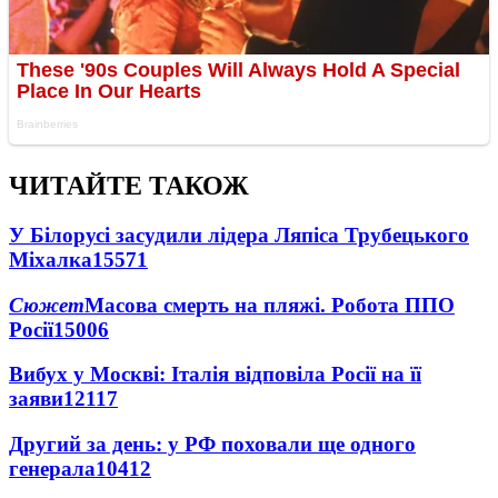
ЧИТАЙТЕ ТАКОЖ
У Білорусі засудили лідера Ляпіса Трубецького
Міхалка
15571
Сюжет
Масова смерть на пляжі. Робота ППО
Росії
15006
Вибух у Москві: Італія відповіла Росії на її
заяви
12117
Другий за день: у РФ поховали ще одного
генерала
10412