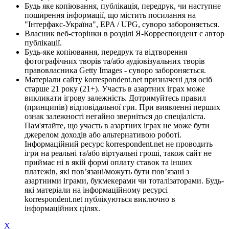
Будь яке копіювання, публікація, передрук, чи наступне
поширення інформації, що містить посилання на
"Інтерфакс-Україна", EPA / UPG, суворо забороняється.
Власник веб-сторінки в розділі Я-Корреспондент є автор
публікації.
Будь-яке копіювання, передрук та відтворення
фотографічних творів та/або аудіовізуальних творів
правовласника Getty Images - суворо забороняється.
Матеріали сайту korrespondent.net призначені для осіб
старше 21 року (21+). Участь в азартних іграх може
викликати ігрову залежність. Дотримуйтесь правил
(принципів) відповідальної гри. При виявленні перших
ознак залежності негайно зверніться до спеціаліста.
Пам'ятайте, що участь в азартних іграх не може бути
джерелом доходів або альтернативою роботі.
Інформаційний ресурс korrespondent.net не проводить
ігри на реальні та/або віртуальні гроші, також сайт не
приймає ні в якій формі оплату ставок та інших
платежів, які пов’язані/можуть бути пов’язані з
азартними іграми, букмекерами чи тоталізаторами. Будь-
які матеріали на інформаційному ресурсі
korrespondent.net публікуються виключно в
інформаційних цілях.
X