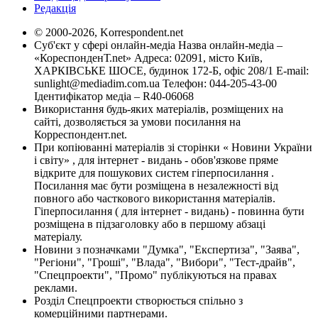
Редакція
© 2000-2026, Korrespondent.net
Суб'єкт у сфері онлайн-медіа Назва онлайн-медіа –
«КореспонденТ.net» Адреса: 02091, місто Київ,
ХАРКІВСЬКЕ ШОСЕ, будинок 172-Б, офіс 208/1 E-mail:
sunlight@mediadim.com.ua
Телефон: 044-205-43-00
Ідентифікатор медіа – R40-06068
Використання будь-яких матеріалів, розміщених на
сайті, дозволяється за умови посилання на
Корреспондент.net.
При копіюванні матеріалів зі сторінки « Новини України
і світу» , для інтернет - видань - обов'язкове пряме
відкрите для пошукових систем гіперпосилання .
Посилання має бути розміщена в незалежності від
повного або часткового використання матеріалів.
Гіперпосилання ( для інтернет - видань) - повинна бути
розміщена в підзаголовку або в першому абзаці
матеріалу.
Новини з позначками "Думка", "Експертиза", "Заява",
"Регіони", "Гроші", "Влада", "Вибори", "Тест-драйв",
"Спецпроекти", "Промо" публікуються на правах
реклами.
Розділ Спецпроекти створюється спільно з
комерційними партнерами.