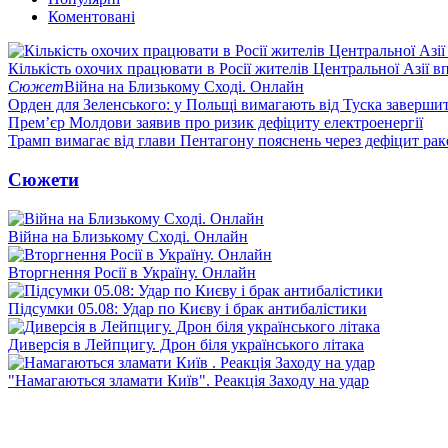
Коментовані
Кількість охочих працювати в Росії жителів Центральної Азії в
Сюжет
Війна на Близькому Сході. Онлайн
Орден для Зеленського: у Польщі вимагають від Туска заверши
Прем’єр Молдови заявив про ризик дефіциту електроенергії
Трамп вимагає від глави Пентагону пояснень через дефіцит рак
Сюжети
Війна на Близькому Сході. Онлайн
Вторгнення Росії в Україну. Онлайн
Підсумки 05.08: Удар по Києву і брак антибалістики
Диверсія в Лейпцигу. Дрон біля українського літака
"Намагаються зламати Київ". Реакція Заходу на удар