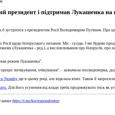
им
ий президент і підтримав Лукашенка на 
ла б зустрітися з президентом Росії Володимиром Путіним. Про це
ю Росії щодо білоруського питання. Ми - сусіди. І ми будемо пр
ежиму (Лукашенка - ред.), а висловлювання про білорусів, про н
мував режим Лукашенка".
ь процес вичікування, очікування", - зазначила опозиціонерка, до
 в Україну
ще в цьому році, але відклала візит. Також її запроси
ато.
Для його усунення від влади треба продовжувати тиск як усер
ш канал
https://t.me/korrespondentnet