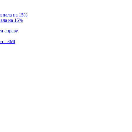
пала на 15%
ти справу
ет - ЗМІ