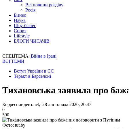
Всі новини розділу
Росія
Бізнес
Наука
Шоу-бізнес
Спорт
Lifestyle
БЛОГИ ЧИТАЧІВ
СПЕЦТЕМА:
Війна в Ірані
ВСІ ТЕМИ
Вступ України в ЄС
Теракт в Барселоні
Тихановська заявила про баж
Корреспондент.net, 28 листопада 2020, 20:47
0
590
Фото: tut.by