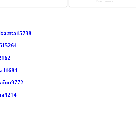
іхалка
15738
ї
15264
2162
а
11684
раїни
9772
ла
9214