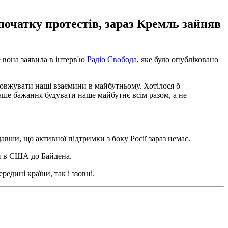
початку протестів, зараз Кремль зайняв
 вона заявила в інтерв'ю
Радіо Свобода
, яке було опубліковано
одовжувати наші взаємини в майбутньому. Хотілося б
аше бажання будувати наше майбутнє всім разом, а не
давши, що активної підтримки з боку Росії зараз немає.
ли в США до Байдена.
едині країни, так і ззовні.