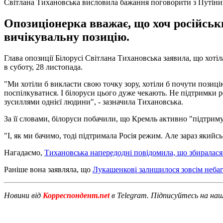
Світлана Тихановська висловила бажання поговорити з Путін
Опозиціонерка вважає, що хоч російськ
вичікувальну позицію.
Глава опозиції Білорусі Світлана Тихановська заявила, що хоті
в суботу, 28 листопада.
"Ми хотіли б викласти свою точку зору, хотіли б почути позиці
поспілкуватися. І білоруси цього дуже чекають. Не підтримки р
зусиллями однієї людини", - зазначила Тихановська.
За її словами, білоруси побачили, що Кремль активно "підтри
"І, як ми бачимо, тоді підтримала Росія режим. Але зараз якийс
Нагадаємо,
Тихановська напередодні повідомила, що збиралася
Раніше вона заявляла, що
Лукашенкові залишилося зовсім небаг
Новини від
Корреспондент.net
в Telegram. Підписуйтесь на на