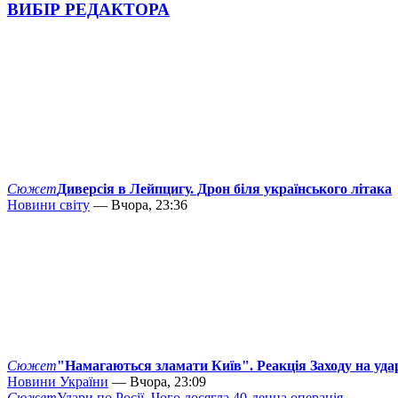
ВИБІР РЕДАКТОРА
Сюжет
Диверсія в Лейпцигу. Дрон біля українського літака
Новини світу
— Вчора, 23:36
Сюжет
"Намагаються зламати Київ". Реакція Заходу на уда
Новини України
— Вчора, 23:09
Сюжет
Удари по Росії. Чого досягла 40-денна операція