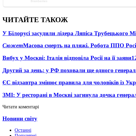
ЧИТАЙТЕ ТАКОЖ
У Білорусі засудили лідера Ляпіса Трубецького М
Сюжет
Масова смерть на пляжі. Робота ППО Росі
Вибух у Москві: Італія відповіла Росії на її заяви
1
Другий за день: у РФ поховали ще одного генерал
ЄС відзавтра змінює правила для чоловіків із Ук
ЗМІ: У ресторані в Москві загинула дочка генера
Читати коментарі
Новини світу
Останні
Популярні