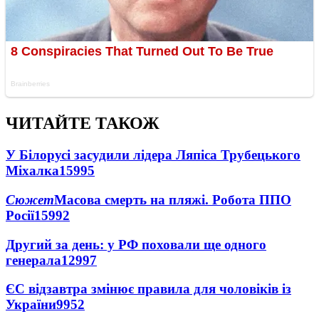
ЧИТАЙТЕ ТАКОЖ
У Білорусі засудили лідера Ляпіса Трубецького
Міхалка
15995
Сюжет
Масова смерть на пляжі. Робота ППО
Росії
15992
Другий за день: у РФ поховали ще одного
генерала
12997
ЄС відзавтра змінює правила для чоловіків із
України
9952