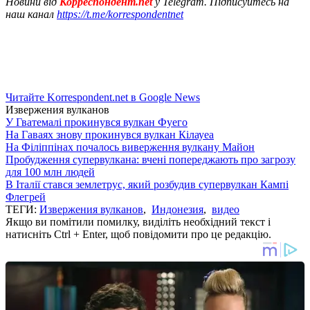
Новини від
Корреспондент.net
у Telegram. Підписуйтесь на
наш канал
https://t.me/korrespondentnet
Читайте Korrespondent.net в Google News
Извержения вулканов
У Гватемалі прокинувся вулкан Фуего
На Гаваях знову прокинувся вулкан Кілауеа
На Філіппінах почалось виверження вулкану Майон
Пробудження супервулкана: вчені попереджають про загрозу
для 100 млн людей
В Італії стався землетрус, який розбудив супервулкан Кампі
Флегрей
ТЕГИ:
Извержения вулканов
,
Индонезия
,
видео
Якщо ви помітили помилку, виділіть необхідний текст і
натисніть Ctrl + Enter, щоб повідомити про це редакцію.