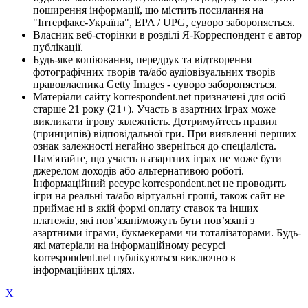
поширення інформації, що містить посилання на
"Інтерфакс-Україна", EPA / UPG, суворо забороняється.
Власник веб-сторінки в розділі Я-Корреспондент є автор
публікації.
Будь-яке копіювання, передрук та відтворення
фотографічних творів та/або аудіовізуальних творів
правовласника Getty Images - суворо забороняється.
Матеріали сайту korrespondent.net призначені для осіб
старше 21 року (21+). Участь в азартних іграх може
викликати ігрову залежність. Дотримуйтесь правил
(принципів) відповідальної гри. При виявленні перших
ознак залежності негайно зверніться до спеціаліста.
Пам'ятайте, що участь в азартних іграх не може бути
джерелом доходів або альтернативою роботі.
Інформаційний ресурс korrespondent.net не проводить
ігри на реальні та/або віртуальні гроші, також сайт не
приймає ні в якій формі оплату ставок та інших
платежів, які пов’язані/можуть бути пов’язані з
азартними іграми, букмекерами чи тоталізаторами. Будь-
які матеріали на інформаційному ресурсі
korrespondent.net публікуються виключно в
інформаційних цілях.
X