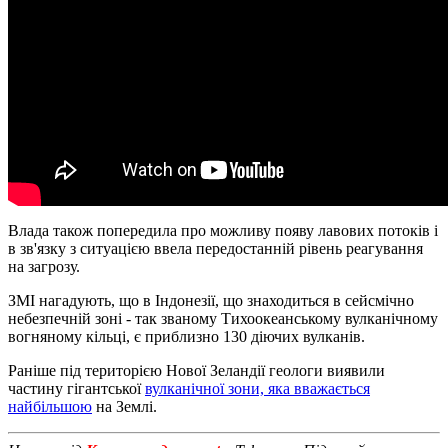
Влада також попередила про можливу появу лавових потоків і
в зв'язку з ситуацією ввела передостанній рівень реагування
на загрозу.
ЗМІ нагадують, що в Індонезії, що знаходиться в сейсмічно
небезпечній зоні - так званому Тихоокеанському вулканічному
вогняному кільці, є приблизно 130 діючих вулканів.
Раніше під територією Нової Зеландії геологи виявили
частину гігантської
вулканічної зони, яка вважається
найбільшою
на Землі.