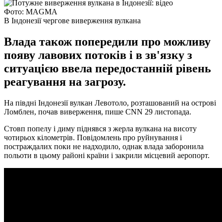
Фото: MAGMA
В Індонезії чергове виверження вулкана
Влада також попередили про можливу
появу лавових потоків і в зв'язку з
ситуацією ввела передостанній рівень
реагування на загрозу.
На півдні Індонезії вулкан Левотоло, розташований на острові
Ломблен, почав виверження, пише CNN 29 листопада.
Стовп попелу і диму піднявся з жерла вулкана на висоту
чотирьох кілометрів. Повідомлень про руйнування і
постраждалих поки не надходило, однак влада заборонила
польоти в цьому районі країни і закрили місцевий аеропорт.