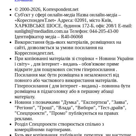
© 2000-2026, Korrespondent.net
Суб'єкт у сфері онлайн-медіа Назва онлайн-медіа –
«КореспонденТ.net» Адреса: 02091, місто Київ,
ХАРКІВСЬКЕ ШОСЕ, будинок 172-Б, офіс 208/1 E-mail:
sunlight@mediadim.com.ua
Телефон: 044-205-43-00
Ідентифікатор медіа – R40-06068
Використання будь-яких матеріалів, розміщених на
сайті, дозволяється за умови посилання на
Корреспондент.net.
При копіюванні матеріалів зі сторінки « Новини України
і світу» , для інтернет - видань - обов'язкове пряме
відкрите для пошукових систем гіперпосилання .
Посилання має бути розміщена в незалежності від
повного або часткового використання матеріалів.
Гіперпосилання ( для інтернет - видань) - повинна бути
розміщена в підзаголовку або в першому абзаці
матеріалу.
Новини з позначками "Думка", "Експертиза", "Заява",
"Регіони", "Гроші", "Влада", "Вибори", "Тест-драйв",
"Спецпроекти", "Промо" публікуються на правах
реклами.
Розділ Спецпроекти створюється спільно з
комерційними партнерами.
Будь яке копіювання, публікація, передрук, чи наступне