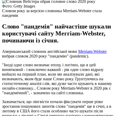
Фото: Getty Images
Словом року за версією словника Merriam-Webster стала
пандемія
Слово "пандемія" найчастіше шукали
користувачі сайту Merriam-Webster,
починаючи із січня.
Американський словник англійської мови
Merriam-Webster
вибрав словом 2020 року "пандемію" (pandemic).
"Іноді одне слово визначає епоху, і логічно, що в цей
винятковий - і виключно важкий - рік одне слово відразу
вийшло на перший план, коли ми аналізували дані, які
визначають, яким буде наше Слово року. Ґрунтуючись на
статистичному аналізі слів, які дуже часто шукають в нашому
онлайн-словнику... Словом року Merriam-Webster в 2020 рік є
"пандемічний", - зазначено на сайті словника.
Зазначається, що лінгвісти почали фіксувати перше різке
зростання пошукових запитів слова "пандемія" ще в січні, а в
лютому в США його стали особливо часто шукати після
виписки з лікарні у Сіетлі першого пацієнта з коронавірусною