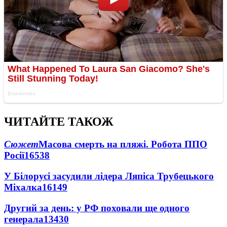
ЧИТАЙТЕ ТАКОЖ
Сюжет
Масова смерть на пляжі. Робота ППО
Росії
16538
У Білорусі засудили лідера Ляпіса Трубецького
Міхалка
16149
Другий за день: у РФ поховали ще одного
генерала
13430