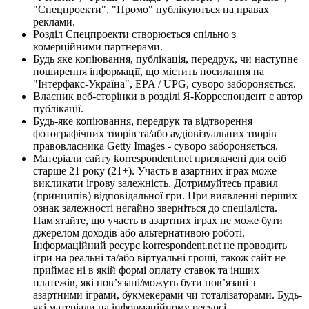
"Спецпроекти", "Промо" публікуються на правах
реклами.
Розділ Спецпроекти створюється спільно з
комерційними партнерами.
Будь яке копіювання, публікація, передрук, чи наступне
поширення інформації, що містить посилання на
"Інтерфакс-Україна", EPA / UPG, суворо забороняється.
Власник веб-сторінки в розділі Я-Корреспондент є автор
публікації.
Будь-яке копіювання, передрук та відтворення
фотографічних творів та/або аудіовізуальних творів
правовласника Getty Images - суворо забороняється.
Матеріали сайту korrespondent.net призначені для осіб
старше 21 року (21+). Участь в азартних іграх може
викликати ігрову залежність. Дотримуйтесь правил
(принципів) відповідальної гри. При виявленні перших
ознак залежності негайно зверніться до спеціаліста.
Пам'ятайте, що участь в азартних іграх не може бути
джерелом доходів або альтернативою роботі.
Інформаційний ресурс korrespondent.net не проводить
ігри на реальні та/або віртуальні гроші, також сайт не
приймає ні в якій формі оплату ставок та інших
платежів, які пов’язані/можуть бути пов’язані з
азартними іграми, букмекерами чи тоталізаторами. Будь-
які матеріали на інформаційному ресурсі