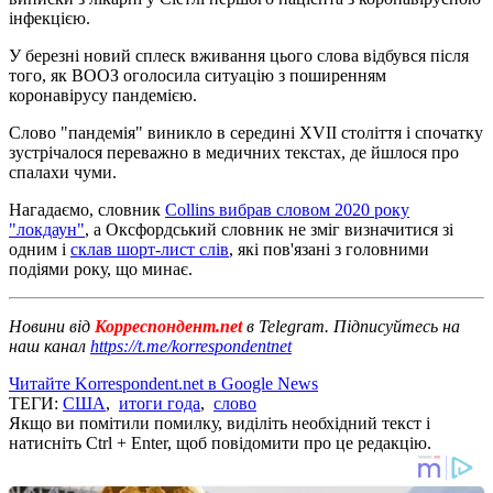
інфекцією.
У березні новий сплеск вживання цього слова відбувся після
того, як ВООЗ оголосила ситуацію з поширенням
коронавірусу пандемією.
Слово "пандемія" виникло в середині XVII століття і спочатку
зустрічалося переважно в медичних текстах, де йшлося про
спалахи чуми.
Нагадаємо, словник
Collins вибрав словом 2020 року
"локдаун"
, а Оксфордський словник не зміг визначитися зі
одним і
склав шорт-лист слів
, які пов'язані з головними
подіями року, що минає.
Новини від
Корреспондент.net
в Telegram. Підписуйтесь на
наш канал
https://t.me/korrespondentnet
Читайте Korrespondent.net в Google News
ТЕГИ:
США
,
итоги года
,
слово
Якщо ви помітили помилку, виділіть необхідний текст і
натисніть Ctrl + Enter, щоб повідомити про це редакцію.