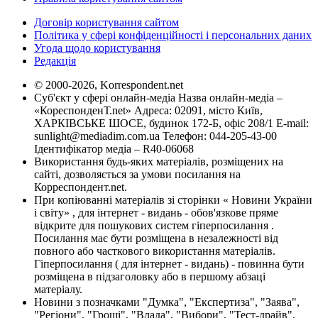
Договір користування сайтом
Політика у сфері конфіденційності і персональних даних
Угода щодо користування
Редакція
© 2000-2026, Korrespondent.net
Суб'єкт у сфері онлайн-медіа Назва онлайн-медіа –
«КореспонденТ.net» Адреса: 02091, місто Київ,
ХАРКІВСЬКЕ ШОСЕ, будинок 172-Б, офіс 208/1 E-mail:
sunlight@mediadim.com.ua
Телефон: 044-205-43-00
Ідентифікатор медіа – R40-06068
Використання будь-яких матеріалів, розміщених на
сайті, дозволяється за умови посилання на
Корреспондент.net.
При копіюванні матеріалів зі сторінки « Новини України
і світу» , для інтернет - видань - обов'язкове пряме
відкрите для пошукових систем гіперпосилання .
Посилання має бути розміщена в незалежності від
повного або часткового використання матеріалів.
Гіперпосилання ( для інтернет - видань) - повинна бути
розміщена в підзаголовку або в першому абзаці
матеріалу.
Новини з позначками "Думка", "Експертиза", "Заява",
"Регіони", "Гроші", "Влада", "Вибори", "Тест-драйв",