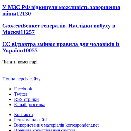
У МЗС РФ відкинули можливість завершення
війни
12130
Сюжет
Бенкет генералів. Наслідки вибуху в
Москві
11257
ЄС відзавтра змінює правила для чоловіків із
України
10055
Читати коментарі
Повна версія сайту
Facebook
Twitter
RSS-стрічки
E-mail розсилка
Контакти
Реклама на сайті
Використання матеріалів korrespondent.net
Правила користування сайтом